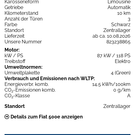
Karosserieform
Limousine
Getriebe
Automatik
Kilometerstand
10 km
Anzahl der Türen
3
Farbe
Schwarz
Standort
Zentrallager
Lieferzeit
ab ca. 10.08.2026
Unsere Nummer
823238865
Motor:
kW / PS
87 kW / 118 PS
Treibstoff
Elektro
Umweltnormen:
Umweltplakette
4 (Green)
Verbrauch und Emissionen nach WLTP:
Energieverbr. komb.
14,5 kWh/100km
CO
-Emissionen komb.
0 g/km
2
CO
-Klasse
A
2
Standort
Zentrallager
Details zum Fiat 500e anzeigen