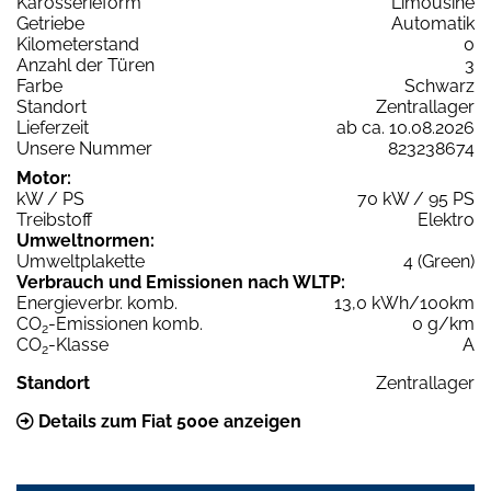
Karosserieform
Limousine
Getriebe
Automatik
Kilometerstand
0
Anzahl der Türen
3
Farbe
Schwarz
Standort
Zentrallager
Lieferzeit
ab ca. 10.08.2026
Unsere Nummer
823238674
Motor:
kW / PS
70 kW / 95 PS
Treibstoff
Elektro
Umweltnormen:
Umweltplakette
4 (Green)
Verbrauch und Emissionen nach WLTP:
Energieverbr. komb.
13,0 kWh/100km
CO
-Emissionen komb.
0 g/km
2
CO
-Klasse
A
2
Standort
Zentrallager
Details zum Fiat 500e anzeigen