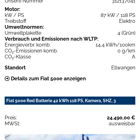
Unsere Nummer
312137041
Motor:
kW / PS
87 kW / 118 PS
Treibstoff
Elektro
Umweltnormen:
Umweltplakette
4 (Grün)
Verbrauch und Emissionen nach WLTP:
Energieverbr. komb.
14,4 kWh/100km
CO
-Emissionen komb.
0 g/km
2
CO
-Klasse
A
2
Standort
Ellwangen
Details zum Fiat 500e anzeigen
Fiat 500e Red Batterie 42 kWh 118 PS, Kamera, SHZ, 3
Preis:
24.490,00 €
MWSt:
ausweisbar