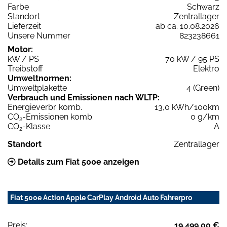
Farbe
Schwarz
Standort
Zentrallager
Lieferzeit
ab ca. 10.08.2026
Unsere Nummer
823238661
Motor:
kW / PS
70 kW / 95 PS
Treibstoff
Elektro
Umweltnormen:
Umweltplakette
4 (Green)
Verbrauch und Emissionen nach WLTP:
Energieverbr. komb.
13,0 kWh/100km
CO
-Emissionen komb.
0 g/km
2
CO
-Klasse
A
2
Standort
Zentrallager
Details zum Fiat 500e anzeigen
Fiat 500e Action Apple CarPlay Android Auto Fahrerpro
Preis:
19.499,00 €