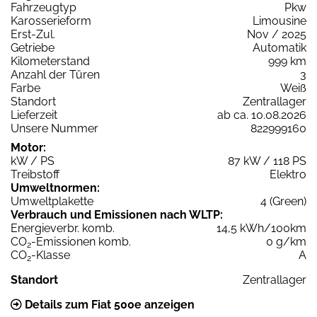
Fahrzeugtyp
Pkw
Karosserieform
Limousine
Erst-Zul.
Nov / 2025
Getriebe
Automatik
Kilometerstand
999 km
Anzahl der Türen
3
Farbe
Weiß
Standort
Zentrallager
Lieferzeit
ab ca. 10.08.2026
Unsere Nummer
822999160
Motor:
kW / PS
87 kW / 118 PS
Treibstoff
Elektro
Umweltnormen:
Umweltplakette
4 (Green)
Verbrauch und Emissionen nach WLTP:
Energieverbr. komb.
14,5 kWh/100km
CO
-Emissionen komb.
0 g/km
2
CO
-Klasse
A
2
Standort
Zentrallager
Details zum Fiat 500e anzeigen