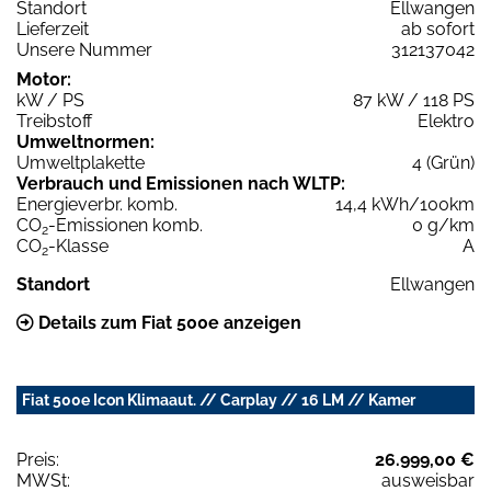
Standort
Ellwangen
Lieferzeit
ab sofort
Unsere Nummer
312137042
Motor:
kW / PS
87 kW / 118 PS
Treibstoff
Elektro
Umweltnormen:
Umweltplakette
4 (Grün)
Verbrauch und Emissionen nach WLTP:
Energieverbr. komb.
14,4 kWh/100km
CO
-Emissionen komb.
0 g/km
2
CO
-Klasse
A
2
Standort
Ellwangen
Details zum Fiat 500e anzeigen
Fiat 500e Icon Klimaaut. // Carplay // 16 LM // Kamer
Preis:
26.999,00 €
MWSt:
ausweisbar