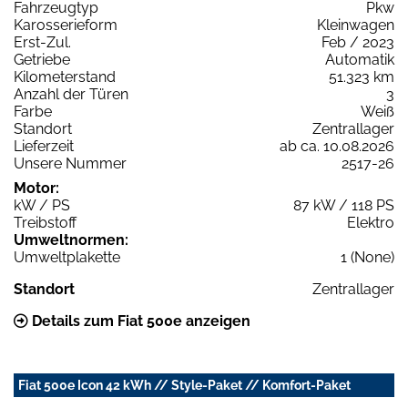
Fahrzeugtyp
Pkw
Karosserieform
Kleinwagen
Erst-Zul.
Feb / 2023
Getriebe
Automatik
Kilometerstand
51.323 km
Anzahl der Türen
3
Farbe
Weiß
Standort
Zentrallager
Lieferzeit
ab ca. 10.08.2026
Unsere Nummer
2517-26
Motor:
kW / PS
87 kW / 118 PS
Treibstoff
Elektro
Umweltnormen:
Umweltplakette
1 (None)
Standort
Zentrallager
Details zum Fiat 500e anzeigen
Fiat 500e Icon 42 kWh // Style-Paket // Komfort-Paket