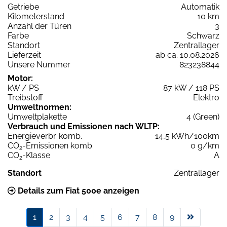
Getriebe
Automatik
Kilometerstand
10 km
Anzahl der Türen
3
Farbe
Schwarz
Standort
Zentrallager
Lieferzeit
ab ca. 10.08.2026
Unsere Nummer
823238844
Motor:
kW / PS
87 kW / 118 PS
Treibstoff
Elektro
Umweltnormen:
Umweltplakette
4 (Green)
Verbrauch und Emissionen nach WLTP:
Energieverbr. komb.
14,5 kWh/100km
CO
-Emissionen komb.
0 g/km
2
CO
-Klasse
A
2
Standort
Zentrallager
Details zum Fiat 500e anzeigen
1
2
3
4
5
6
7
8
9