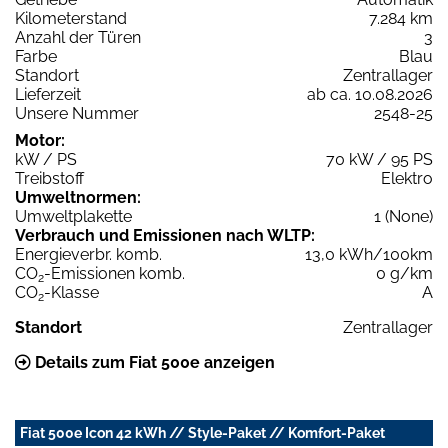
Kilometerstand
7.284 km
Anzahl der Türen
3
Farbe
Blau
Standort
Zentrallager
Lieferzeit
ab ca. 10.08.2026
Unsere Nummer
2548-25
Motor:
kW / PS
70 kW / 95 PS
Treibstoff
Elektro
Umweltnormen:
Umweltplakette
1 (None)
Verbrauch und Emissionen nach WLTP:
Energieverbr. komb.
13,0 kWh/100km
CO
-Emissionen komb.
0 g/km
2
CO
-Klasse
A
2
Standort
Zentrallager
Details zum Fiat 500e anzeigen
Fiat 500e Icon 42 kWh // Style-Paket // Komfort-Paket