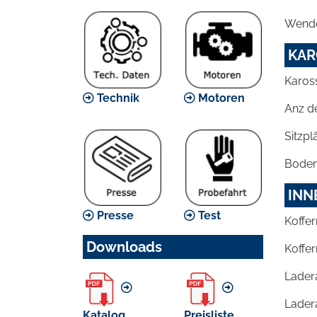
Wende
KAR
Karos
Technik
Motoren
Anz d
Sitzpl
Bodenf
INN
Presse
Test
Koffer
Downloads
Koffer
Lader
Lader
Katalog
Preisliste