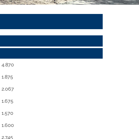
4.870
1.875
2.067
1.675
1.570
1.600
2.745