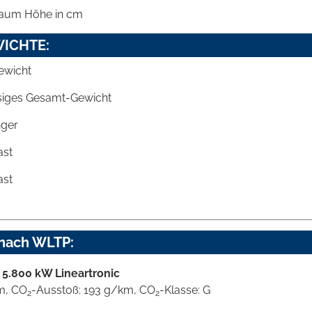
aum Höhe in cm
ICHTE:
ewicht
siges Gesamt-Gewicht
ger
ast
ast
 nach WLTP:
 5.800 kW Lineartronic
km, CO
-Ausstoß: 193 g/km, CO
-Klasse: G
2
2