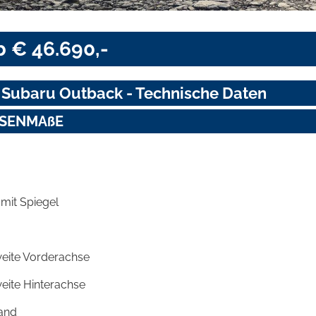
 € 46.690,-
 Subaru Outback - Technische Daten
SENMAßE
 mit Spiegel
eite Vorderachse
eite Hinterachse
and