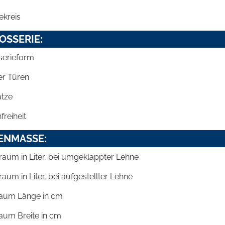
kreis
OSSERIE:
serieform
er Türen
ätze
reiheit
ENMASSE:
raum in Liter, bei umgeklappter Lehne
raum in Liter, bei aufgestellter Lehne
aum Länge in cm
aum Breite in cm