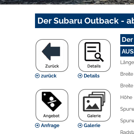
Der Subaru Outback - ab
Der
AUS
Länge
Breite
zurück
Details
Breite
Höhe
Spurw
Spurw
Anfrage
Galerie
Radst