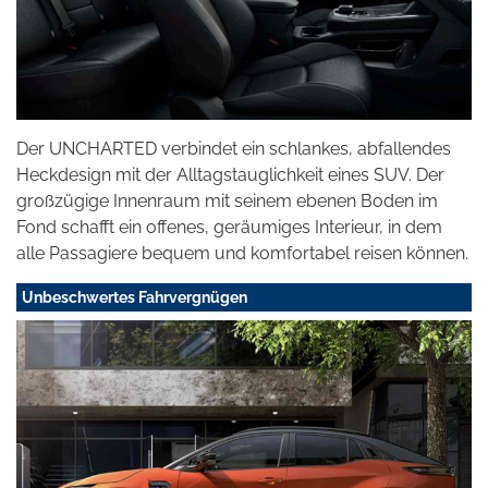
Der UNCHARTED verbindet ein schlankes, abfallendes
Heckdesign mit der Alltagstauglichkeit eines SUV. Der
großzügige Innenraum mit seinem ebenen Boden im
Fond schafft ein offenes, geräumiges Interieur, in dem
alle Passagiere bequem und komfortabel reisen können.
Unbeschwertes Fahrvergnügen