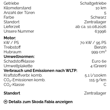
Getriebe
Schaltgetriebe
Kilometerstand
10 km
Anzahl der Türen
5
Farbe
Schwarz
Standort
Zentrallager
Lieferzeit
ab ca. 10.08.2026
Unsere Nummer
63996
Motor:
kW / PS
70 kW / 95 PS
Treibstoff
Benzin
Hubraum
999 cm³
Umweltnormen:
Schadstoffklasse
Euro 6e
Umweltplakette
4 (Green)
Verbrauch und Emissionen nach WLTP:
Kraftstoffverbr. komb.
5,1 l/100km
CO
-Emissionen komb.
115 g/km
2
CO
-Klasse
C
2
Standort
Zentrallager
Details zum Skoda Fabia anzeigen