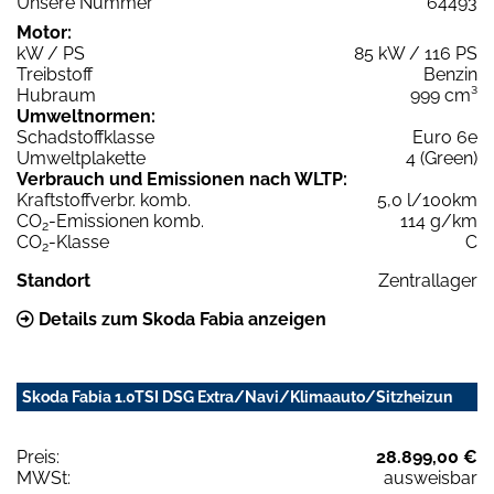
Unsere Nummer
64493
Motor:
kW / PS
85 kW / 116 PS
Treibstoff
Benzin
Hubraum
999 cm³
Umweltnormen:
Schadstoffklasse
Euro 6e
Umweltplakette
4 (Green)
Verbrauch und Emissionen nach WLTP:
Kraftstoffverbr. komb.
5,0 l/100km
CO
-Emissionen komb.
114 g/km
2
CO
-Klasse
C
2
Standort
Zentrallager
Details zum Skoda Fabia anzeigen
Skoda Fabia 1.0TSI DSG Extra/Navi/Klimaauto/Sitzheizun
Preis:
28.899,00 €
MWSt:
ausweisbar