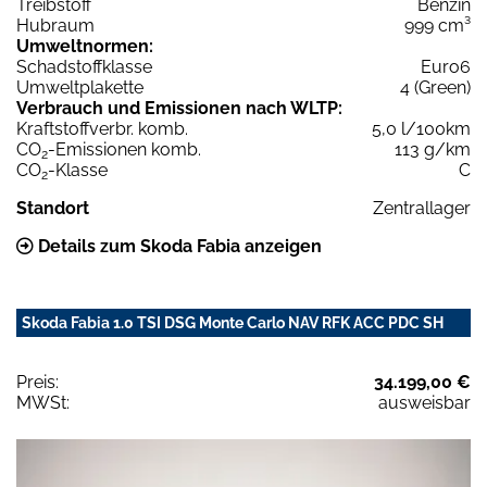
Treibstoff
Benzin
Hubraum
999 cm³
Umweltnormen:
Schadstoffklasse
Euro6
Umweltplakette
4 (Green)
Verbrauch und Emissionen nach WLTP:
Kraftstoffverbr. komb.
5,0 l/100km
CO
-Emissionen komb.
113 g/km
2
CO
-Klasse
C
2
Standort
Zentrallager
Details zum Skoda Fabia anzeigen
Skoda Fabia 1.0 TSI DSG Monte Carlo NAV RFK ACC PDC SH
Preis:
34.199,00 €
MWSt:
ausweisbar