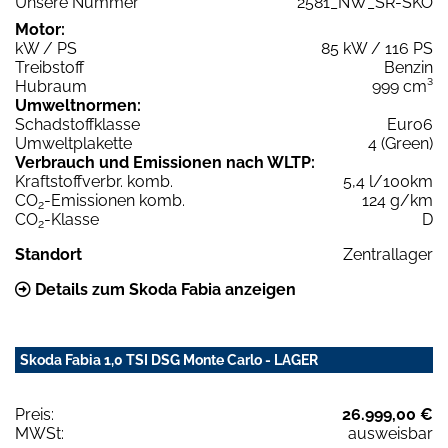
Unsere Nummer
2581_NW_SR-SKO
Motor:
kW / PS
85 kW / 116 PS
Treibstoff
Benzin
Hubraum
999 cm³
Umweltnormen:
Schadstoffklasse
Euro6
Umweltplakette
4 (Green)
Verbrauch und Emissionen nach WLTP:
Kraftstoffverbr. komb.
5,4 l/100km
CO
-Emissionen komb.
124 g/km
2
CO
-Klasse
D
2
Standort
Zentrallager
Details zum Skoda Fabia anzeigen
Skoda Fabia 1,0 TSI DSG Monte Carlo - LAGER
Preis:
26.999,00 €
MWSt:
ausweisbar