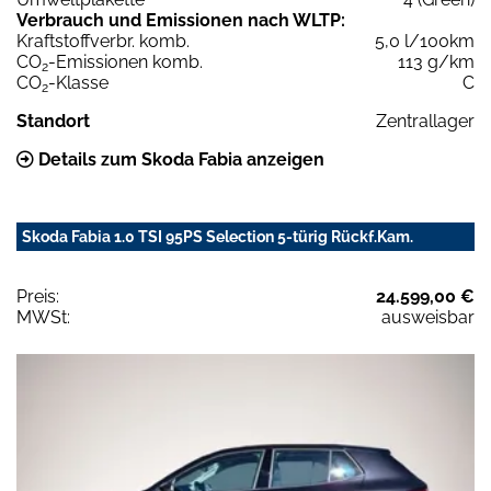
Verbrauch und Emissionen nach WLTP:
Kraftstoffverbr. komb.
5,0 l/100km
CO
-Emissionen komb.
113 g/km
2
CO
-Klasse
C
2
Standort
Zentrallager
Details zum Skoda Fabia anzeigen
Skoda Fabia 1.0 TSI 95PS Selection 5-türig Rückf.Kam.
Preis:
24.599,00 €
MWSt:
ausweisbar