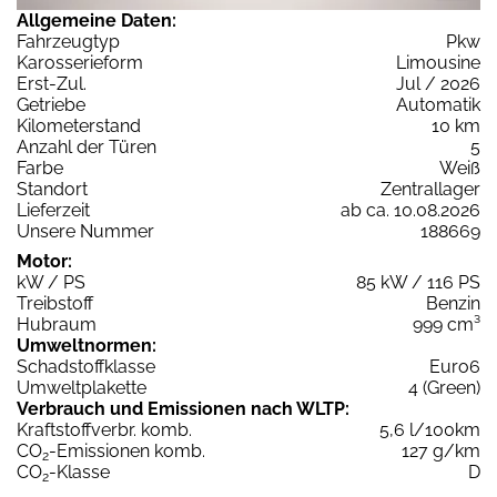
Allgemeine Daten:
Fahrzeugtyp
Pkw
Karosserieform
Limousine
Erst-Zul.
Jul / 2026
Getriebe
Automatik
Kilometerstand
10 km
Anzahl der Türen
5
Farbe
Weiß
Standort
Zentrallager
Lieferzeit
ab ca. 10.08.2026
Unsere Nummer
188669
Motor:
kW / PS
85 kW / 116 PS
Treibstoff
Benzin
Hubraum
999 cm³
Umweltnormen:
Schadstoffklasse
Euro6
Umweltplakette
4 (Green)
Verbrauch und Emissionen nach WLTP:
Kraftstoffverbr. komb.
5,6 l/100km
CO
-Emissionen komb.
127 g/km
2
CO
-Klasse
D
2