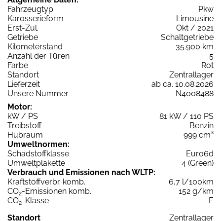
Fahrzeugtyp
Pkw
Karosserieform
Limousine
Erst-Zul.
Okt / 2021
Getriebe
Schaltgetriebe
Kilometerstand
35.900 km
Anzahl der Türen
5
Farbe
Rot
Standort
Zentrallager
Lieferzeit
ab ca. 10.08.2026
Unsere Nummer
N4008488
Motor:
kW / PS
81 kW / 110 PS
Treibstoff
Benzin
Hubraum
999 cm³
Umweltnormen:
Schadstoffklasse
Euro6d
Umweltplakette
4 (Green)
Verbrauch und Emissionen nach WLTP:
Kraftstoffverbr. komb.
6,7 l/100km
CO
-Emissionen komb.
152 g/km
2
CO
-Klasse
E
2
Standort
Zentrallager