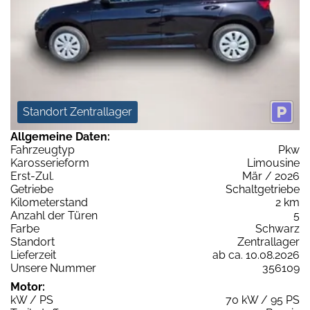
Standort Zentrallager
Allgemeine Daten:
Fahrzeugtyp
Pkw
Karosserieform
Limousine
Erst-Zul.
Mär / 2026
Getriebe
Schaltgetriebe
Kilometerstand
2 km
Anzahl der Türen
5
Farbe
Schwarz
Standort
Zentrallager
Lieferzeit
ab ca. 10.08.2026
Unsere Nummer
356109
Motor:
kW / PS
70 kW / 95 PS