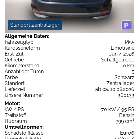
Standort Zentrallager
Allgemeine Daten:
Fahrzeugtyp
Pkw
Karosserieform
Limousine
Erst-Zul.
Jun / 2026
Getriebe
Schaltgetriebe
Kilometerstand
10 km
Anzahl der Türen
5
Farbe
Schwarz
Standort
Zentrallager
Lieferzeit
ab ca. 10.08.2026
Unsere Nummer
360133
Motor:
kW / PS
70 kW / 95 PS
Treibstoff
Benzin
Hubraum
999 cm³
Umweltnormen:
Schadstoffklasse
Euro6
Umweltplakette
4 (Green)