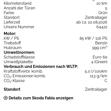
Kilometerstand
10 km
Anzahl der Türen
5
Farbe
Grün
Standort
Zentrallager
Lieferzeit
ab ca. 10.08.2026
Unsere Nummer
64422
Motor:
kW / PS
85 kW / 116 PS
Treibstoff
Benzin
Hubraum
999 cm³
Umweltnormen:
Schadstoffklasse
Euro 6e
Umweltplakette
4 (Green)
Verbrauch und Emissionen nach WLTP:
Kraftstoffverbr. komb.
5,0 l/100km
CO
-Emissionen komb.
113 g/km
2
CO
-Klasse
C
2
Standort
Zentrallager
Details zum Skoda Fabia anzeigen