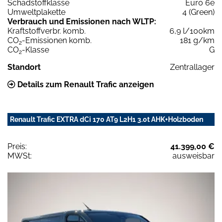
Schadstoffklasse
Euro 6e
Umweltplakette
4 (Green)
Verbrauch und Emissionen nach WLTP:
Kraftstoffverbr. komb.
6,9 l/100km
CO
-Emissionen komb.
181 g/km
2
CO
-Klasse
G
2
Standort
Zentrallager
Details zum Renault Trafic anzeigen
Renault Trafic EXTRA dCi 170 AT9 L2H1 3.0t AHK+Holzboden
Preis:
41.399,00 €
MWSt:
ausweisbar