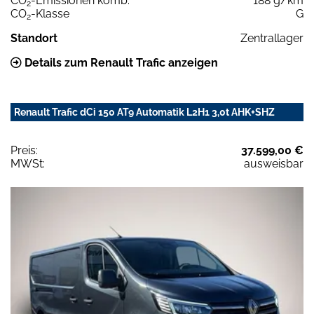
CO
-Emissionen komb.
188 g/km
2
CO
-Klasse
G
2
Standort
Zentrallager
Details zum Renault Trafic anzeigen
Renault Trafic dCi 150 AT9 Automatik L2H1 3,0t AHK+SHZ
Preis:
37.599,00 €
MWSt:
ausweisbar