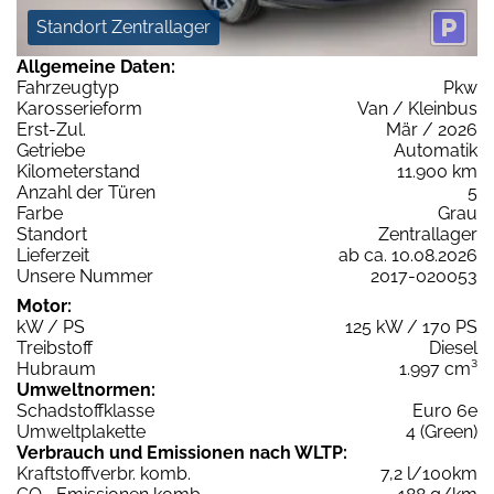
Standort Zentrallager
Allgemeine Daten:
Fahrzeugtyp
Pkw
Karosserieform
Van / Kleinbus
Erst-Zul.
Mär / 2026
Getriebe
Automatik
Kilometerstand
11.900 km
Anzahl der Türen
5
Farbe
Grau
Standort
Zentrallager
Lieferzeit
ab ca. 10.08.2026
Unsere Nummer
2017-020053
Motor:
kW / PS
125 kW / 170 PS
Treibstoff
Diesel
Hubraum
1.997 cm³
Umweltnormen:
Schadstoffklasse
Euro 6e
Umweltplakette
4 (Green)
Verbrauch und Emissionen nach WLTP:
Kraftstoffverbr. komb.
7,2 l/100km