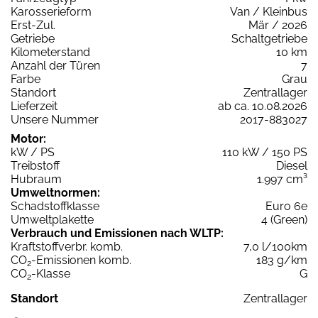
Karosserieform
Van / Kleinbus
Erst-Zul.
Mär / 2026
Getriebe
Schaltgetriebe
Kilometerstand
10 km
Anzahl der Türen
7
Farbe
Grau
Standort
Zentrallager
Lieferzeit
ab ca. 10.08.2026
Unsere Nummer
2017-883027
Motor:
kW / PS
110 kW / 150 PS
Treibstoff
Diesel
Hubraum
1.997 cm³
Umweltnormen:
Schadstoffklasse
Euro 6e
Umweltplakette
4 (Green)
Verbrauch und Emissionen nach WLTP:
Kraftstoffverbr. komb.
7,0 l/100km
CO
-Emissionen komb.
183 g/km
2
CO
-Klasse
G
2
Standort
Zentrallager