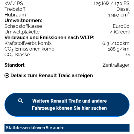
kW / PS
125 kW / 170 PS
Treibstoff
Diesel
Hubraum
1.997 cm³
Umweltnormen:
Schadstoffklasse
Euro6d
Umweltplakette
4 (Green)
Verbrauch und Emissionen nach WLTP:
Kraftstoffverbr. komb.
6,3 l/100km
CO
-Emissionen komb.
188 g/km
2
CO
-Klasse
G
2
Standort
Zentrallager
Details zum Renault Trafic anzeigen
Weitere Renault Trafic und andere
Fahrzeuge können Sie hier suchen
Stattdessen können Sie auch: