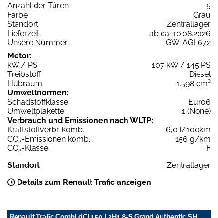
Anzahl der Türen
5
Farbe
Grau
Standort
Zentrallager
Lieferzeit
ab ca. 10.08.2026
Unsere Nummer
GW-AGL672
Motor:
kW / PS
107 kW / 145 PS
Treibstoff
Diesel
Hubraum
1.598 cm³
Umweltnormen:
Schadstoffklasse
Euro6
Umweltplakette
1 (None)
Verbrauch und Emissionen nach WLTP:
Kraftstoffverbr. komb.
6,0 l/100km
CO
-Emissionen komb.
156 g/km
2
CO
-Klasse
F
2
Standort
Zentrallager
Details zum Renault Trafic anzeigen
Renault Trafic Combi dCi 150 L2H1 8-S Grand Authentic SH