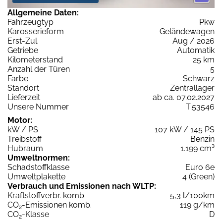
Allgemeine Daten:
Fahrzeugtyp
Pkw
Karosserieform
Geländewagen
Erst-Zul.
Aug / 2026
Getriebe
Automatik
Kilometerstand
25 km
Anzahl der Türen
5
Farbe
Schwarz
Standort
Zentrallager
Lieferzeit
ab ca. 07.02.2027
Unsere Nummer
T.53546
Motor:
kW / PS
107 kW / 145 PS
Treibstoff
Benzin
Hubraum
1.199 cm³
Umweltnormen:
Schadstoffklasse
Euro 6e
Umweltplakette
4 (Green)
Verbrauch und Emissionen nach WLTP:
Kraftstoffverbr. komb.
5,3 l/100km
CO
-Emissionen komb.
119 g/km
2
CO
-Klasse
D
2