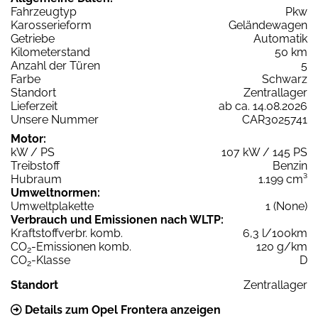
Fahrzeugtyp
Pkw
Karosserieform
Geländewagen
Getriebe
Automatik
Kilometerstand
50 km
Anzahl der Türen
5
Farbe
Schwarz
Standort
Zentrallager
Lieferzeit
ab ca. 14.08.2026
Unsere Nummer
CAR3025741
Motor:
kW / PS
107 kW / 145 PS
Treibstoff
Benzin
Hubraum
1.199 cm³
Umweltnormen:
Umweltplakette
1 (None)
Verbrauch und Emissionen nach WLTP:
Kraftstoffverbr. komb.
6,3 l/100km
CO
-Emissionen komb.
120 g/km
2
CO
-Klasse
D
2
Standort
Zentrallager
Details zum Opel Frontera anzeigen