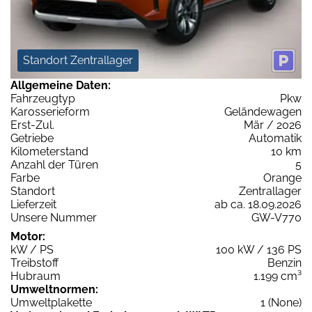
Standort Zentrallager
Allgemeine Daten:
Fahrzeugtyp
Pkw
Karosserieform
Geländewagen
Erst-Zul.
Mär / 2026
Getriebe
Automatik
Kilometerstand
10 km
Anzahl der Türen
5
Farbe
Orange
Standort
Zentrallager
Lieferzeit
ab ca. 18.09.2026
Unsere Nummer
GW-V770
Motor:
kW / PS
100 kW / 136 PS
Treibstoff
Benzin
Hubraum
1.199 cm³
Umweltnormen:
Umweltplakette
1 (None)