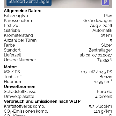
Standort Zentrallager
Allgemeine Daten:
Fahrzeugtyp
Pkw
Karosserieform
Geländewagen
Erst-Zul.
Aug / 2026
Getriebe
Automatik
Kilometerstand
25 km
Anzahl der Türen
5
Farbe
Silber
Standort
Zentrallager
Lieferzeit
ab ca. 07.02.2027
Unsere Nummer
T.53536
Motor:
kW / PS
107 kW / 145 PS
Treibstoff
Benzin
Hubraum
1.199 cm³
Umweltnormen:
Schadstoffklasse
Euro 6e
Umweltplakette
4 (Green)
Verbrauch und Emissionen nach WLTP:
Kraftstoffverbr. komb.
5,3 l/100km
CO
-Emissionen komb.
119 g/km
2