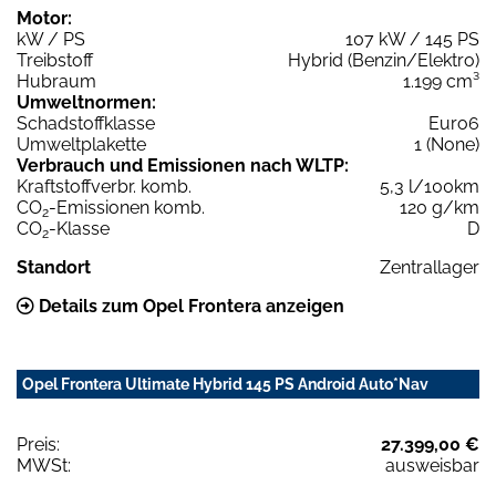
Motor:
kW / PS
107 kW / 145 PS
Treibstoff
Hybrid (Benzin/Elektro)
Hubraum
1.199 cm³
Umweltnormen:
Schadstoffklasse
Euro6
Umweltplakette
1 (None)
Verbrauch und Emissionen nach WLTP:
Kraftstoffverbr. komb.
5,3 l/100km
CO
-Emissionen komb.
120 g/km
2
CO
-Klasse
D
2
Standort
Zentrallager
Details zum Opel Frontera anzeigen
Opel Frontera Ultimate Hybrid 145 PS Android Auto*Nav
Preis:
27.399,00 €
MWSt:
ausweisbar