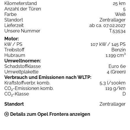
Kilometerstand
25 km
Anzahl der Türen
5
Farbe
Weiß
Standort
Zentrallager
Lieferzeit
ab ca. 07.02.2027
Unsere Nummer
T.53534
Motor:
kW / PS
107 kW / 145 PS
Treibstoff
Benzin
Hubraum
1.199 cm³
Umweltnormen:
Schadstoffklasse
Euro 6e
Umweltplakette
4 (Green)
Verbrauch und Emissionen nach WLTP:
Kraftstoffverbr. komb.
5,3 l/100km
CO
-Emissionen komb.
119 g/km
2
CO
-Klasse
D
2
Standort
Zentrallager
Details zum Opel Frontera anzeigen