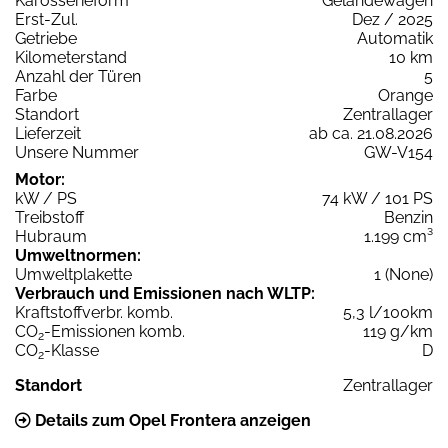
Karosserieform
Geländewagen
Erst-Zul.
Dez / 2025
Getriebe
Automatik
Kilometerstand
10 km
Anzahl der Türen
5
Farbe
Orange
Standort
Zentrallager
Lieferzeit
ab ca. 21.08.2026
Unsere Nummer
GW-V154
Motor:
kW / PS
74 kW / 101 PS
Treibstoff
Benzin
Hubraum
1.199 cm³
Umweltnormen:
Umweltplakette
1 (None)
Verbrauch und Emissionen nach WLTP:
Kraftstoffverbr. komb.
5,3 l/100km
CO
-Emissionen komb.
119 g/km
2
CO
-Klasse
D
2
Standort
Zentrallager
Details zum Opel Frontera anzeigen