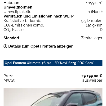
Hubraum
1.199 cm³
Umweltnormen:
Umweltplakette
1 (None)
Verbrauch und Emissionen nach WLTP:
Kraftstoffverbr. komb.
5,3 l/100km
CO
-Emissionen komb.
119 g/km
2
CO
-Klasse
D
2
Standort
Zentrallager
Details zum Opel Frontera anzeigen
Opel Frontera Ultimate*7Sitze*LED*Navi*Shzg*PDC*Cam*
Preis:
29.199,00 €
MWSt:
ausweisbar