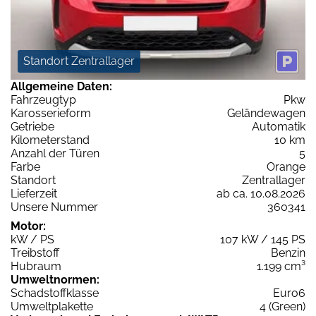
Standort Zentrallager
Allgemeine Daten:
Fahrzeugtyp
Pkw
Karosserieform
Geländewagen
Getriebe
Automatik
Kilometerstand
10 km
Anzahl der Türen
5
Farbe
Orange
Standort
Zentrallager
Lieferzeit
ab ca. 10.08.2026
Unsere Nummer
360341
Motor:
kW / PS
107 kW / 145 PS
Treibstoff
Benzin
Hubraum
1.199 cm³
Umweltnormen:
Schadstoffklasse
Euro6
Umweltplakette
4 (Green)