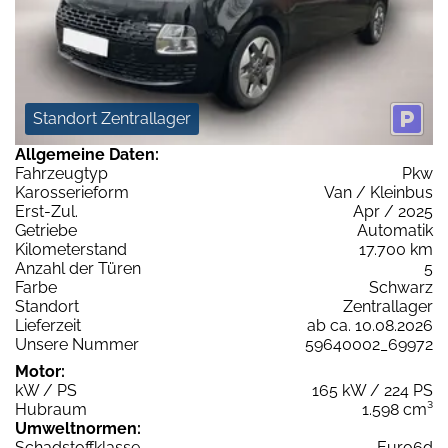
Standort Zentrallager
Allgemeine Daten:
Fahrzeugtyp
Pkw
Karosserieform
Van / Kleinbus
Erst-Zul.
Apr / 2025
Getriebe
Automatik
Kilometerstand
17.700 km
Anzahl der Türen
5
Farbe
Schwarz
Standort
Zentrallager
Lieferzeit
ab ca. 10.08.2026
Unsere Nummer
59640002_69972
Motor:
kW / PS
165 kW / 224 PS
Hubraum
1.598 cm³
Umweltnormen:
Schadstoffklasse
Euro6d