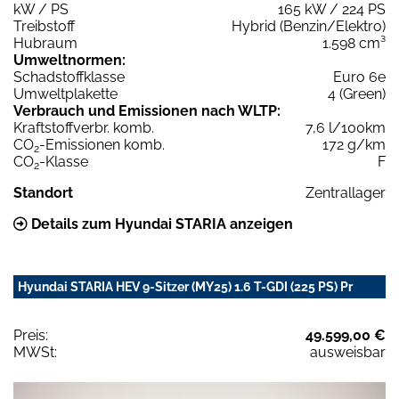
kW / PS
165 kW / 224 PS
Treibstoff
Hybrid (Benzin/Elektro)
Hubraum
1.598 cm³
Umweltnormen:
Schadstoffklasse
Euro 6e
Umweltplakette
4 (Green)
Verbrauch und Emissionen nach WLTP:
Kraftstoffverbr. komb.
7,6 l/100km
CO
-Emissionen komb.
172 g/km
2
CO
-Klasse
F
2
Standort
Zentrallager
Details zum Hyundai STARIA anzeigen
Hyundai STARIA HEV 9-Sitzer (MY25) 1.6 T-GDI (225 PS) Pr
Preis:
49.599,00 €
MWSt:
ausweisbar