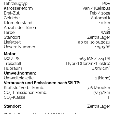
Fahrzeugtyp
Pkw
Karosserieform
Van / Kleinbus
Erst-Zul.
Feb / 2025
Getriebe
Automatik
Kilometerstand
10 km
Anzahl der Türen
5
Farbe
Weiß
Standort
Zentrallager
Lieferzeit
ab ca. 10.08.2026
Unsere Nummer
1051388
Motor:
kW / PS
165 kW / 224 PS
Treibstoff
Hybrid (Benzin/Elektro)
Hubraum
1.598 cm³
Umweltnormen:
Umweltplakette
1 (None)
Verbrauch und Emissionen nach WLTP:
Kraftstoffverbr. komb.
7,6 l/100km
CO
-Emissionen komb.
172 g/km
2
CO
-Klasse
F
2
Standort
Zentrallager