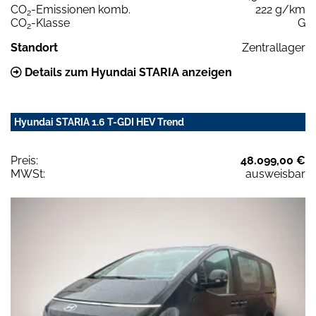
CO
-Emissionen komb.
222 g/km
2
CO
-Klasse
G
2
Standort
Zentrallager
Details zum Hyundai STARIA anzeigen
Hyundai STARIA 1.6 T-GDI HEV Trend
Preis:
48.099,00 €
MWSt:
ausweisbar