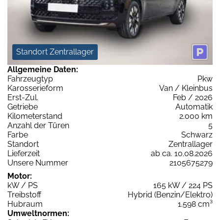
Standort Zentrallager
Allgemeine Daten:
Fahrzeugtyp
Pkw
Karosserieform
Van / Kleinbus
Erst-Zul.
Feb / 2026
Getriebe
Automatik
Kilometerstand
2.000 km
Anzahl der Türen
5
Farbe
Schwarz
Standort
Zentrallager
Lieferzeit
ab ca. 10.08.2026
Unsere Nummer
2105675279
Motor:
kW / PS
165 kW / 224 PS
Treibstoff
Hybrid (Benzin/Elektro)
Hubraum
1.598 cm³
Umweltnormen: