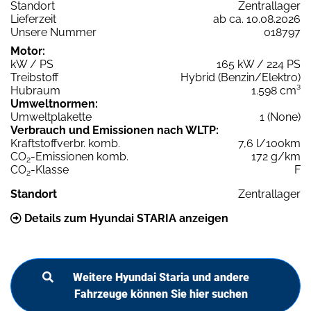
Standort
Zentrallager
Lieferzeit
ab ca. 10.08.2026
Unsere Nummer
018797
Motor:
kW / PS
165 kW / 224 PS
Treibstoff
Hybrid (Benzin/Elektro)
Hubraum
1.598 cm³
Umweltnormen:
Umweltplakette
1 (None)
Verbrauch und Emissionen nach WLTP:
Kraftstoffverbr. komb.
7,6 l/100km
CO
-Emissionen komb.
172 g/km
2
CO
-Klasse
F
2
Standort
Zentrallager
Details zum Hyundai STARIA anzeigen
Weitere Hyundai Staria und andere
Fahrzeuge können Sie hier suchen