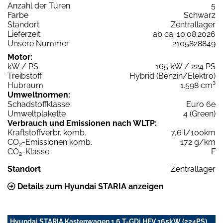
Anzahl der Türen
5
Farbe
Schwarz
Standort
Zentrallager
Lieferzeit
ab ca. 10.08.2026
Unsere Nummer
2105828849
Motor:
kW / PS
165 kW / 224 PS
Treibstoff
Hybrid (Benzin/Elektro)
Hubraum
1.598 cm³
Umweltnormen:
Schadstoffklasse
Euro 6e
Umweltplakette
4 (Green)
Verbrauch und Emissionen nach WLTP:
Kraftstoffverbr. komb.
7,6 l/100km
CO
-Emissionen komb.
172 g/km
2
CO
-Klasse
F
2
Standort
Zentrallager
Details zum Hyundai STARIA anzeigen
Hyundai STARIA Kastenwagen 1.6 T-GDi HEV 165kW (224PS)