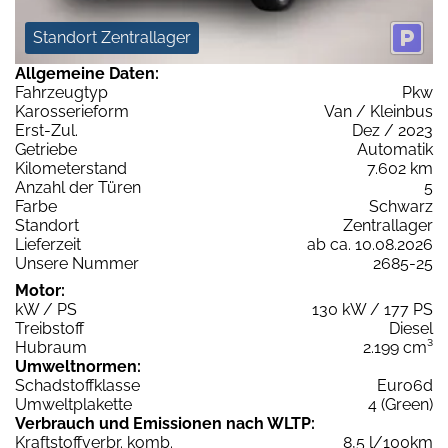
Standort Zentrallager
Allgemeine Daten:
Fahrzeugtyp
Pkw
Karosserieform
Van / Kleinbus
Erst-Zul.
Dez / 2023
Getriebe
Automatik
Kilometerstand
7.602 km
Anzahl der Türen
5
Farbe
Schwarz
Standort
Zentrallager
Lieferzeit
ab ca. 10.08.2026
Unsere Nummer
2685-25
Motor:
kW / PS
130 kW / 177 PS
Treibstoff
Diesel
Hubraum
2.199 cm³
Umweltnormen:
Schadstoffklasse
Euro6d
Umweltplakette
4 (Green)
Verbrauch und Emissionen nach WLTP:
Kraftstoffverbr. komb.
8,5 l/100km