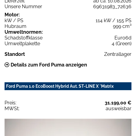
Lieferzeit
ab ca. 10.08.2026
Unsere Nummer
69631983_72636
Motor:
kW / PS
114 kW / 155 PS
Hubraum
999 cm³
Umweltnormen:
Schadstoffklasse
Euro6d
Umweltplakette
4 (Green)
Standort
Zentrallager
Details zum Ford Puma anzeigen
Ford Puma 1.0 EcoBoost Hybrid Aut. ST-LINE X *Matrix
Preis:
31.199,00 €
MWSt:
ausweisbar