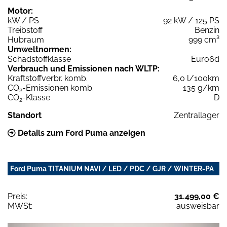
Motor:
kW / PS
92 kW / 125 PS
Treibstoff
Benzin
Hubraum
999 cm³
Umweltnormen:
Schadstoffklasse
Euro6d
Verbrauch und Emissionen nach WLTP:
Kraftstoffverbr. komb.
6,0 l/100km
CO
-Emissionen komb.
135 g/km
2
CO
-Klasse
D
2
Standort
Zentrallager
Details zum Ford Puma anzeigen
Ford Puma TITANIUM NAVI / LED / PDC / GJR / WINTER-PA
Preis:
31.499,00 €
MWSt:
ausweisbar