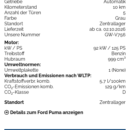
Getriebe
Automatik
Kilometerstand
10 km
Anzahl der Türen
5
Farbe
Grau
Standort
Zentrallager
Lieferzeit
ab ca. 02.10.2026
Unsere Nummer
GW-V756
Motor:
kW / PS
92 kW / 125 PS
Treibstoff
Benzin
Hubraum
999 cm³
Umweltnormen:
Umweltplakette
1 (None)
Verbrauch und Emissionen nach WLTP:
Kraftstoffverbr. komb.
5,7 l/100km
CO
-Emissionen komb.
129 g/km
2
CO
-Klasse
D
2
Standort
Zentrallager
Details zum Ford Puma anzeigen