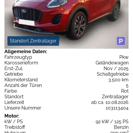
Standort Zentrallager
Allgemeine Daten:
Fahrzeugtyp
Pkw
Karosserieform
Geländewagen
Erst-Zul.
Nov / 2025
Getriebe
Schaltgetriebe
Kilometerstand
3.500 km
Anzahl der Türen
5
Farbe
Rot
Standort
Zentrallager
Lieferzeit
ab ca. 10.08.2026
Unsere Nummer
103113404
Motor:
kW / PS
92 kW / 125 PS
Treibstoff
Benzin
Hubraum
999 cm³