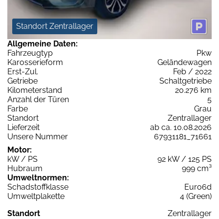
Standort Zentrallager
Allgemeine Daten:
Fahrzeugtyp
Pkw
Karosserieform
Geländewagen
Erst-Zul.
Feb / 2022
Getriebe
Schaltgetriebe
Kilometerstand
20.276 km
Anzahl der Türen
5
Farbe
Grau
Standort
Zentrallager
Lieferzeit
ab ca. 10.08.2026
Unsere Nummer
67931181_71661
Motor:
kW / PS
92 kW / 125 PS
Hubraum
999 cm³
Umweltnormen:
Schadstoffklasse
Euro6d
Umweltplakette
4 (Green)
Standort
Zentrallager