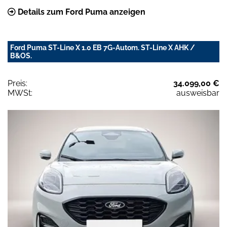
Details zum Ford Puma anzeigen
Ford Puma ST-Line X 1.0 EB 7G-Autom. ST-Line X AHK /
B&OS.
Preis:
34.099,00 €
MWSt:
ausweisbar