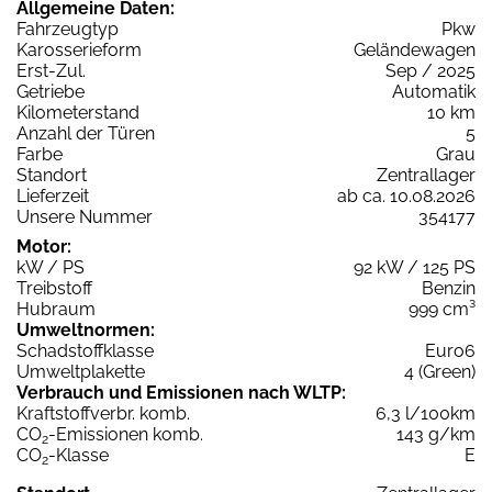
Allgemeine Daten:
Fahrzeugtyp
Pkw
Karosserieform
Geländewagen
Erst-Zul.
Sep / 2025
Getriebe
Automatik
Kilometerstand
10 km
Anzahl der Türen
5
Farbe
Grau
Standort
Zentrallager
Lieferzeit
ab ca. 10.08.2026
Unsere Nummer
354177
Motor:
kW / PS
92 kW / 125 PS
Treibstoff
Benzin
Hubraum
999 cm³
Umweltnormen:
Schadstoffklasse
Euro6
Umweltplakette
4 (Green)
Verbrauch und Emissionen nach WLTP:
Kraftstoffverbr. komb.
6,3 l/100km
CO
-Emissionen komb.
143 g/km
2
CO
-Klasse
E
2