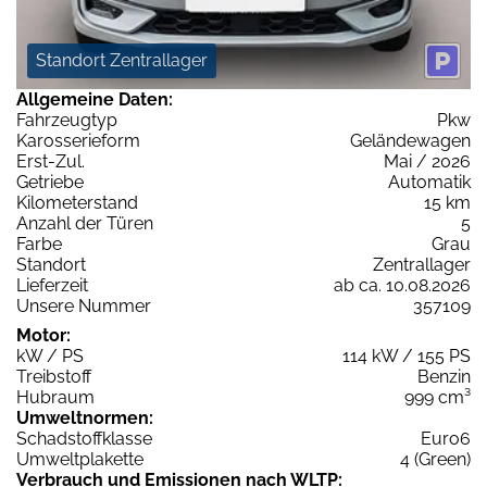
Standort Zentrallager
Allgemeine Daten:
Fahrzeugtyp
Pkw
Karosserieform
Geländewagen
Erst-Zul.
Mai / 2026
Getriebe
Automatik
Kilometerstand
15 km
Anzahl der Türen
5
Farbe
Grau
Standort
Zentrallager
Lieferzeit
ab ca. 10.08.2026
Unsere Nummer
357109
Motor:
kW / PS
114 kW / 155 PS
Treibstoff
Benzin
Hubraum
999 cm³
Umweltnormen:
Schadstoffklasse
Euro6
Umweltplakette
4 (Green)
Verbrauch und Emissionen nach WLTP: