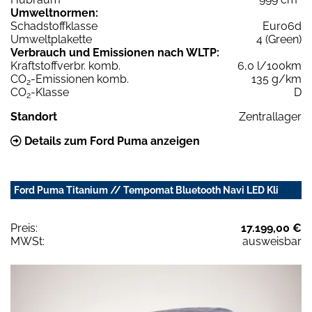
Umweltnormen:
Schadstoffklasse
Euro6d
Umweltplakette
4 (Green)
Verbrauch und Emissionen nach WLTP:
Kraftstoffverbr. komb.
6,0 l/100km
CO
-Emissionen komb.
135 g/km
2
CO
-Klasse
D
2
Standort
Zentrallager
Details zum Ford Puma anzeigen
Ford Puma Titanium // Tempomat Bluetooth Navi LED Kli
Preis:
17.199,00 €
MWSt:
ausweisbar