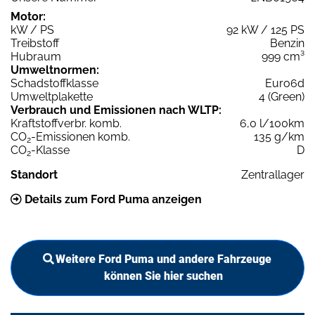
Motor:
kW / PS
92 kW / 125 PS
Treibstoff
Benzin
Hubraum
999 cm³
Umweltnormen:
Schadstoffklasse
Euro6d
Umweltplakette
4 (Green)
Verbrauch und Emissionen nach WLTP:
Kraftstoffverbr. komb.
6,0 l/100km
CO
-Emissionen komb.
135 g/km
2
CO
-Klasse
D
2
Standort
Zentrallager
Details zum Ford Puma anzeigen
Weitere Ford Puma und andere Fahrzeuge
können Sie hier suchen