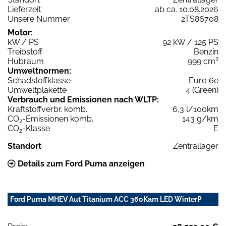
Lieferzeit
ab ca. 10.08.2026
Unsere Nummer
2TS86708
Motor:
kW / PS
92 kW / 125 PS
Treibstoff
Benzin
Hubraum
999 cm³
Umweltnormen:
Schadstoffklasse
Euro 6e
Umweltplakette
4 (Green)
Verbrauch und Emissionen nach WLTP:
Kraftstoffverbr. komb.
6,3 l/100km
CO
-Emissionen komb.
143 g/km
2
CO
-Klasse
E
2
Standort
Zentrallager
Details zum Ford Puma anzeigen
Ford Puma MHEV Aut Titanium ACC 360Kam LED WinterP