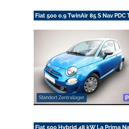
Fiat 500 0.9 TwinAir 85 S Nav PD
Standort Zentrallager
Fiat 500 Hybrid 48 kW La Prima N