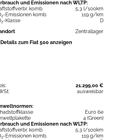
rbrauch und Emissionen nach WLTP:
aftstoffverbr. komb.
5,3 l/100km
O
-Emissionen komb.
119 g/km
2
O
-Klasse
D
2
andort
Zentrallager
Details zum Fiat 500 anzeigen
eis:
21.299,00 €
WSt:
ausweisbar
mweltnormen:
hadstoffklasse
Euro 6e
weltplakette
4 (Green)
rbrauch und Emissionen nach WLTP:
aftstoffverbr. komb.
5,3 l/100km
O
-Emissionen komb.
119 g/km
2