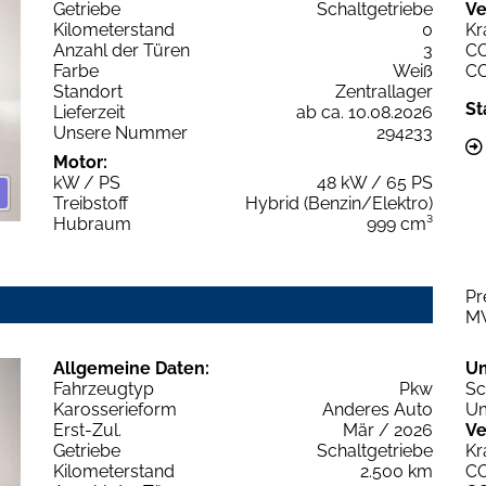
Getriebe
Schaltgetriebe
Ve
Kilometerstand
0
Kr
Anzahl der Türen
3
C
Farbe
Weiß
C
Standort
Zentrallager
St
Lieferzeit
ab ca. 10.08.2026
Unsere Nummer
294233
Motor:
kW / PS
48 kW / 65 PS
Treibstoff
Hybrid (Benzin/Elektro)
Hubraum
999 cm³
Pr
M
Allgemeine Daten:
U
Fahrzeugtyp
Pkw
Sc
Karosserieform
Anderes Auto
Um
Erst-Zul.
Mär / 2026
Ve
Getriebe
Schaltgetriebe
Kr
Kilometerstand
2.500 km
C