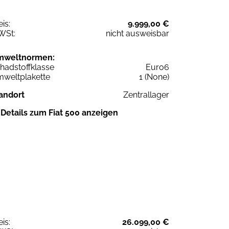
eis:
9.999,00 €
WSt:
nicht ausweisbar
mweltnormen:
hadstoffklasse
Euro6
weltplakette
1 (None)
andort
Zentrallager
Details zum Fiat 500 anzeigen
eis:
26.099,00 €