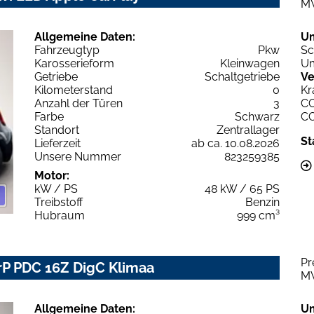
M
Allgemeine Daten:
U
Fahrzeugtyp
Pkw
Sc
Karosserieform
Kleinwagen
Um
Getriebe
Schaltgetriebe
Ve
Kilometerstand
0
Kr
Anzahl der Türen
3
C
Farbe
Schwarz
C
Standort
Zentrallager
St
Lieferzeit
ab ca. 10.08.2026
Unsere Nummer
823259385
Motor:
kW / PS
48 kW / 65 PS
Treibstoff
Benzin
Hubraum
999 cm³
Pr
rP PDC 16Z DigC Klimaa
M
Allgemeine Daten:
U