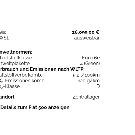
eis:
26.099,00 €
WSt:
ausweisbar
mweltnormen:
hadstoffklasse
Euro 6e
weltplakette
4 (Green)
rbrauch und Emissionen nach WLTP:
aftstoffverbr. komb.
5,2 l/100km
O
-Emissionen komb.
120 g/km
2
O
-Klasse
D
2
andort
Zentrallager
Details zum Fiat 500 anzeigen