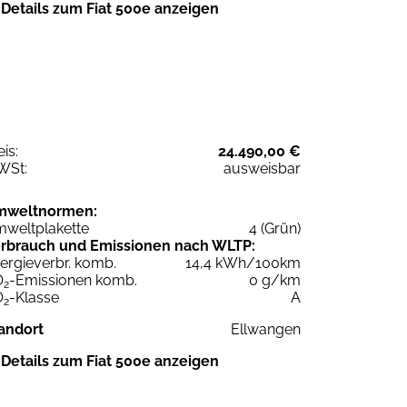
Details zum Fiat 500e anzeigen
eis:
24.490,00 €
WSt:
ausweisbar
mweltnormen:
weltplakette
4 (Grün)
rbrauch und Emissionen nach WLTP:
ergieverbr. komb.
14,4 kWh/100km
O
-Emissionen komb.
0 g/km
2
O
-Klasse
A
2
andort
Ellwangen
Details zum Fiat 500e anzeigen