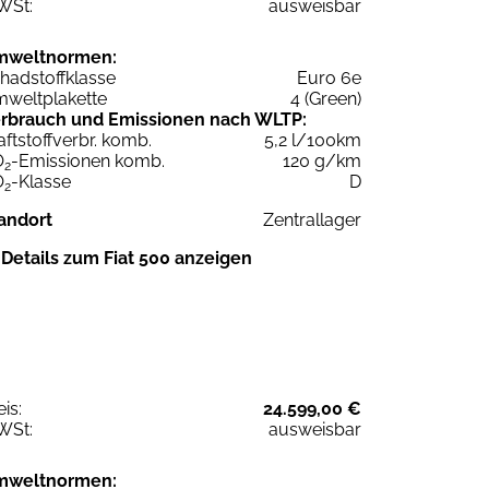
WSt:
ausweisbar
mweltnormen:
hadstoffklasse
Euro 6e
weltplakette
4 (Green)
rbrauch und Emissionen nach WLTP:
aftstoffverbr. komb.
5,2 l/100km
O
-Emissionen komb.
120 g/km
2
O
-Klasse
D
2
andort
Zentrallager
Details zum Fiat 500 anzeigen
eis:
24.599,00 €
WSt:
ausweisbar
mweltnormen: