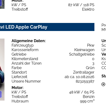
Motor:
kW / PS
87 kW / 118 PS
Treibstoff
Elektro
Pr
avi LED Apple CarPlay
M
Allgemeine Daten:
U
Fahrzeugtyp
Pkw
Sc
Karosserieform
Kleinwagen
Um
Getriebe
Schaltgetriebe
Ve
Kilometerstand
0
Kr
Anzahl der Türen
3
C
Farbe
Grün
C
Standort
Zentrallager
St
Lieferzeit
ab ca. 10.08.2026
Unsere Nummer
823259387
Motor:
kW / PS
48 kW / 65 PS
Treibstoff
Benzin
Hubraum
999 cm³