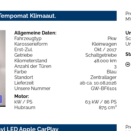
Pr
C Tempomat Klimaaut.
M
Allgemeine Daten:
U
Fahrzeugtyp
Pkw
Sc
Karosserieform
Kleinwagen
Um
Erst-Zul.
Okt / 2017
St
Getriebe
Schaltgetriebe
Kilometerstand
48.000 km
Anzahl der Türen
3
Farbe
Blau
Standort
Zentrallager
Lieferzeit
ab ca. 10.08.2026
Unsere Nummer
GW-BF6101
Motor:
kW / PS
63 kW / 86 PS
Hubraum
875 cm³
Pr
avi LED Apple CarPlay