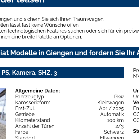
iengen und sichern Sie sich Ihren Traumwagen.
len lässt fast keine Wünsche offen.
en technologischen Features suchen oder sich für ein preiswe
hnen eine breite Palette an Optionen.
at Modelle in Giengen und fordern Sie Ihr
Pr
 PS, Kamera, SHZ, 3
M
Allgemeine Daten:
U
Fahrzeugtyp
Pkw
Um
Karosserieform
Kleinwagen
Ve
Erst-Zul.
Apr / 2025
En
Getriebe
Automatik
C
Kilometerstand
100 km
C
Anzahl der Türen
2/3
St
Farbe
Schwarz
Standort
Ellwangen