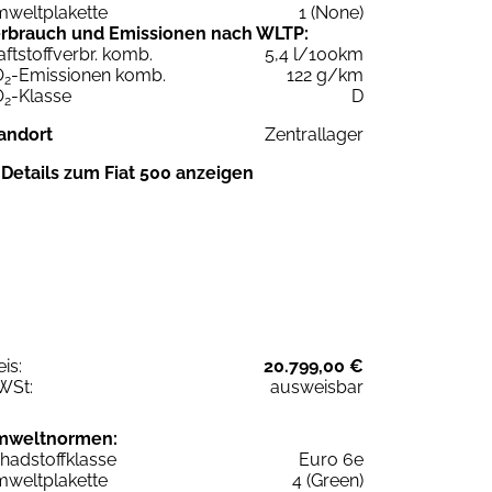
weltplakette
1 (None)
rbrauch und Emissionen nach WLTP:
aftstoffverbr. komb.
5,4 l/100km
O
-Emissionen komb.
122 g/km
2
O
-Klasse
D
2
andort
Zentrallager
Details zum Fiat 500 anzeigen
eis:
20.799,00 €
WSt:
ausweisbar
mweltnormen:
hadstoffklasse
Euro 6e
weltplakette
4 (Green)