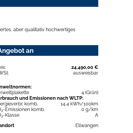
rtes, aber qualitativ hochwertiges
 Angebot an
eis:
24.490,00 €
WSt:
ausweisbar
mweltnormen:
weltplakette
4 (Grün)
rbrauch und Emissionen nach WLTP:
ergieverbr. komb.
14,4 kWh/100km
O
-Emissionen komb.
0 g/km
2
O
-Klasse
A
2
andort
Ellwangen