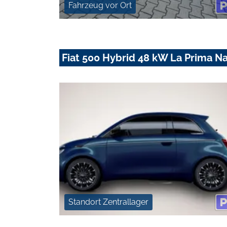
Fahrzeug vor Ort
Fiat 500 Hybrid 48 kW La Prima N
Standort Zentrallager