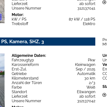
Lieferzeit
ab sofort
Unsere Nummer
312137041
Motor:
kW / PS
87 kW / 118 PS
Treibstoff
Elektro
Pr
 PS, Kamera, SHZ, 3
M
Allgemeine Daten:
U
Fahrzeugtyp
Pkw
Um
Karosserieform
Kleinwagen
Ve
Erst-Zul.
Sep / 2025
En
Getriebe
Automatik
C
Kilometerstand
30 km
C
Anzahl der Türen
2/3
St
Farbe
Weiß
Standort
Ellwangen
Lieferzeit
ab sofort
Unsere Nummer
312137042