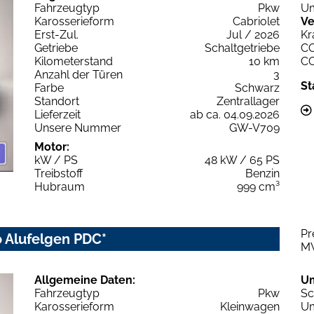
Fahrzeugtyp
Pkw
Um
Karosserieform
Cabriolet
Ve
Erst-Zul.
Jul / 2026
Kr
Getriebe
Schaltgetriebe
C
Kilometerstand
10 km
C
Anzahl der Türen
3
St
Farbe
Schwarz
Standort
Zentrallager
Lieferzeit
ab ca. 04.09.2026
Unsere Nummer
GW-V709
Motor:
kW / PS
48 kW / 65 PS
Treibstoff
Benzin
Hubraum
999 cm³
Pr
to Alufelgen PDC*
M
Allgemeine Daten:
U
Fahrzeugtyp
Pkw
Sc
Karosserieform
Kleinwagen
Um