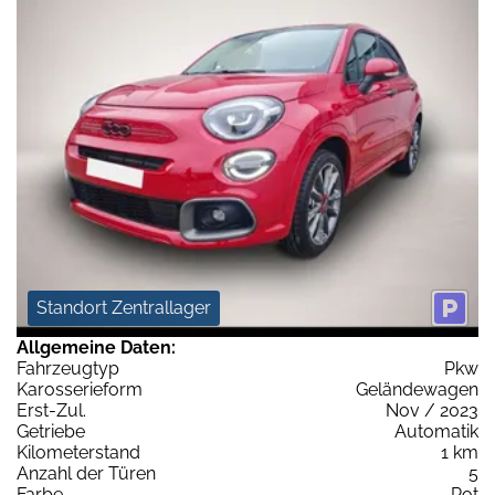
Standort Zentrallager
Allgemeine Daten:
Fahrzeugtyp
Pkw
Karosserieform
Geländewagen
Erst-Zul.
Nov / 2023
Getriebe
Automatik
Kilometerstand
1 km
Anzahl der Türen
5
Farbe
Rot