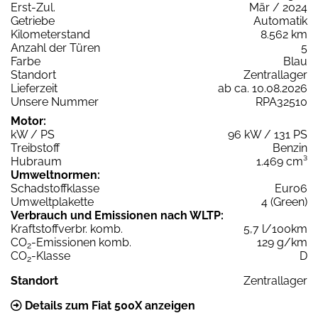
Erst-Zul.
Mär / 2024
Getriebe
Automatik
Kilometerstand
8.562 km
Anzahl der Türen
5
Farbe
Blau
Standort
Zentrallager
Lieferzeit
ab ca. 10.08.2026
Unsere Nummer
RPA32510
Motor:
kW / PS
96 kW / 131 PS
Treibstoff
Benzin
Hubraum
1.469 cm³
Umweltnormen:
Schadstoffklasse
Euro6
Umweltplakette
4 (Green)
Verbrauch und Emissionen nach WLTP:
Kraftstoffverbr. komb.
5,7 l/100km
CO
-Emissionen komb.
129 g/km
2
CO
-Klasse
D
2
Standort
Zentrallager
Details zum Fiat 500X anzeigen