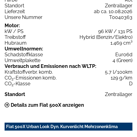
Standort
Zentrallager
Lieferzeit
ab ca. 10.08.2026
Unsere Nummer
T0040363
Motor:
kW / PS
96 kW / 131 PS
Treibstoff
Hybrid (Benzin/Elektro)
Hubraum
1.469 cm³
Umweltnormen:
Schadstoffklasse
Euro6d
Umweltplakette
4 (Green)
Verbrauch und Emissionen nach WLTP:
Kraftstoffverbr. komb.
5,7 l/100km
CO
-Emissionen komb.
129 g/km
2
CO
-Klasse
D
2
Standort
Zentrallager
Details zum Fiat 500X anzeigen
Fiat 500X Urban Look Dyn. Kurvenlicht Mehrzonenklima