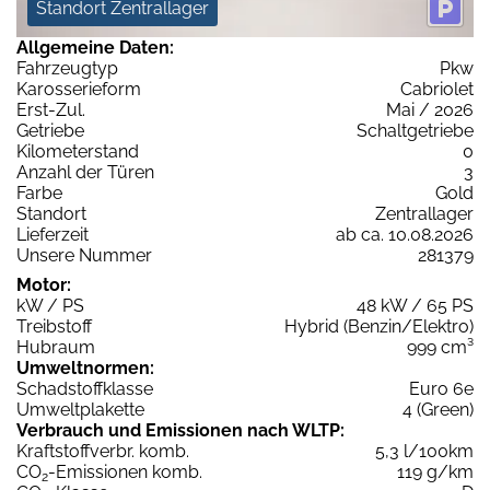
Standort Zentrallager
Allgemeine Daten:
Fahrzeugtyp
Pkw
Karosserieform
Cabriolet
Erst-Zul.
Mai / 2026
Getriebe
Schaltgetriebe
Kilometerstand
0
Anzahl der Türen
3
Farbe
Gold
Standort
Zentrallager
Lieferzeit
ab ca. 10.08.2026
Unsere Nummer
281379
Motor:
kW / PS
48 kW / 65 PS
Treibstoff
Hybrid (Benzin/Elektro)
Hubraum
999 cm³
Umweltnormen:
Schadstoffklasse
Euro 6e
Umweltplakette
4 (Green)
Verbrauch und Emissionen nach WLTP:
Kraftstoffverbr. komb.
5,3 l/100km
CO
-Emissionen komb.
119 g/km
2