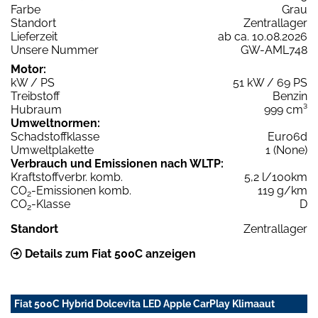
Farbe
Grau
Standort
Zentrallager
Lieferzeit
ab ca. 10.08.2026
Unsere Nummer
GW-AML748
Motor:
kW / PS
51 kW / 69 PS
Treibstoff
Benzin
Hubraum
999 cm³
Umweltnormen:
Schadstoffklasse
Euro6d
Umweltplakette
1 (None)
Verbrauch und Emissionen nach WLTP:
Kraftstoffverbr. komb.
5,2 l/100km
CO
-Emissionen komb.
119 g/km
2
CO
-Klasse
D
2
Standort
Zentrallager
Details zum Fiat 500C anzeigen
Fiat 500C Hybrid Dolcevita LED Apple CarPlay Klimaaut