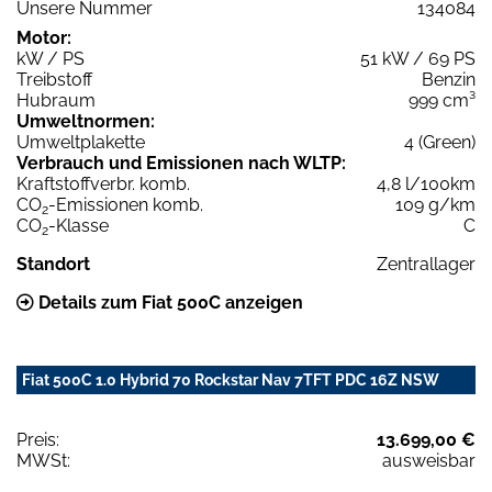
Unsere Nummer
134084
Motor:
kW / PS
51 kW / 69 PS
Treibstoff
Benzin
Hubraum
999 cm³
Umweltnormen:
Umweltplakette
4 (Green)
Verbrauch und Emissionen nach WLTP:
Kraftstoffverbr. komb.
4,8 l/100km
CO
-Emissionen komb.
109 g/km
2
CO
-Klasse
C
2
Standort
Zentrallager
Details zum Fiat 500C anzeigen
Fiat 500C 1.0 Hybrid 70 Rockstar Nav 7TFT PDC 16Z NSW
Preis:
13.699,00 €
MWSt:
ausweisbar