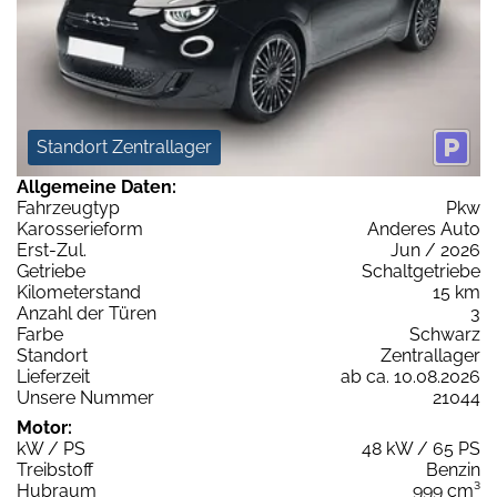
Standort Zentrallager
Allgemeine Daten:
Fahrzeugtyp
Pkw
Karosserieform
Anderes Auto
Erst-Zul.
Jun / 2026
Getriebe
Schaltgetriebe
Kilometerstand
15 km
Anzahl der Türen
3
Farbe
Schwarz
Standort
Zentrallager
Lieferzeit
ab ca. 10.08.2026
Unsere Nummer
21044
Motor:
kW / PS
48 kW / 65 PS
Treibstoff
Benzin
Hubraum
999 cm³