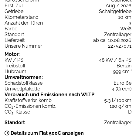
Erst-Zul.
Aug / 2026
Getriebe
Schaltgetriebe
Kilometerstand
10 km
Anzahl der Türen
3
Farbe
Weiß
Standort
Zentrallager
Lieferzeit
ab ca. 10.08.2026
Unsere Nummer
227527071
Motor:
kW / PS
48 kW / 65 PS
Treibstoff
Benzin
Hubraum
999 cm³
Umweltnormen:
Schadstoffklasse
Euro 6e
Umweltplakette
4 (Green)
Verbrauch und Emissionen nach WLTP:
Kraftstoffverbr. komb.
5,3 l/100km
CO
-Emissionen komb.
120 g/km
2
CO
-Klasse
D
2
Standort
Zentrallager
Details zum Fiat 500C anzeigen