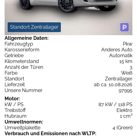
Standort Zentrallager
Allgemeine Daten:
Fahrzeugtyp
Pkw
Karosserieform
Anderes Auto
Getriebe
Automatik
Kilometerstand
15 km
Anzahl der Türen
3
Farbe
Weiß
Standort
Zentrallager
Lieferzeit
ab ca. 10.08.2026
Unsere Nummer
97995
Motor:
kW / PS
87 kW / 118 PS
Treibstoff
Elektro
Hubraum
1 cm³
Umweltnormen:
Umweltplakette
4 (Green)
Verbrauch und Emissionen nach WLTP: