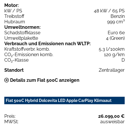
Motor:
kW / PS
48 kW / 65 PS
Treibstoff
Benzin
Hubraum
999 cm³
Umweltnormen:
Schadstoffklasse
Euro 6e
Umweltplakette
4 (Green)
Verbrauch und Emissionen nach WLTP:
Kraftstoffverbr. komb.
5,3 l/100km
CO
-Emissionen komb.
120 g/km
2
CO
-Klasse
D
2
Standort
Zentrallager
Details zum Fiat 500C anzeigen
Fiat 500C Hybrid Dolcevita LED Apple CarPlay Klimaaut
Preis:
26.099,00 €
MWSt:
ausweisbar