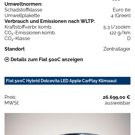
Umweltnormen:
Schadstoffklasse
Euro 6e
Umweltplakette
4 (Green)
Verbrauch und Emissionen nach WLTP:
Kraftstoffverbr. komb.
5,3 l/100km
CO
-Emissionen komb.
122 g/km
2
CO
-Klasse
D
2
Standort
Zentrallager
Details zum Fiat 500C anzeigen
Fiat 500C Hybrid Dolcevita LED Apple CarPlay Klimaaut
Preis:
26.699,00 €
MWSt:
ausweisbar