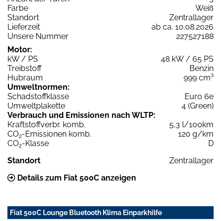
Farbe
Weiß
Standort
Zentrallager
Lieferzeit
ab ca. 10.08.2026
Unsere Nummer
227527188
Motor:
kW / PS
48 kW / 65 PS
Treibstoff
Benzin
Hubraum
999 cm³
Umweltnormen:
Schadstoffklasse
Euro 6e
Umweltplakette
4 (Green)
Verbrauch und Emissionen nach WLTP:
Kraftstoffverbr. komb.
5,3 l/100km
CO
-Emissionen komb.
120 g/km
2
CO
-Klasse
D
2
Standort
Zentrallager
Details zum Fiat 500C anzeigen
Fiat 500C Lounge Bluetooth Klima Einparkhilfe