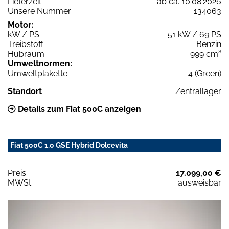
Lieferzeit
ab ca. 10.08.2026
Unsere Nummer
134063
Motor:
kW / PS
51 kW / 69 PS
Treibstoff
Benzin
Hubraum
999 cm³
Umweltnormen:
Umweltplakette
4 (Green)
Standort
Zentrallager
Details zum Fiat 500C anzeigen
Fiat 500C 1.0 GSE Hybrid Dolcevita
Preis:
17.099,00 €
MWSt:
ausweisbar