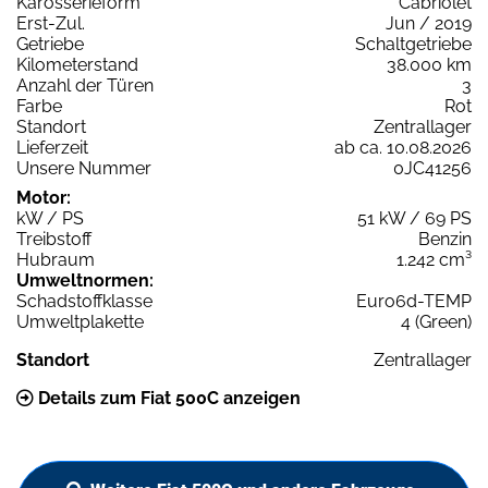
Karosserieform
Cabriolet
Erst-Zul.
Jun / 2019
Getriebe
Schaltgetriebe
Kilometerstand
38.000 km
Anzahl der Türen
3
Farbe
Rot
Standort
Zentrallager
Lieferzeit
ab ca. 10.08.2026
Unsere Nummer
0JC41256
Motor:
kW / PS
51 kW / 69 PS
Treibstoff
Benzin
Hubraum
1.242 cm³
Umweltnormen:
Schadstoffklasse
Euro6d-TEMP
Umweltplakette
4 (Green)
Standort
Zentrallager
Details zum Fiat 500C anzeigen