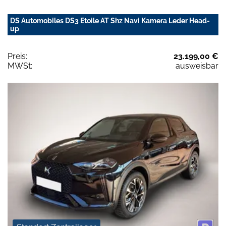
DS Automobiles DS3 Etoile AT Shz Navi Kamera Leder Head-
up
Preis:
23.199,00 €
MWSt:
ausweisbar