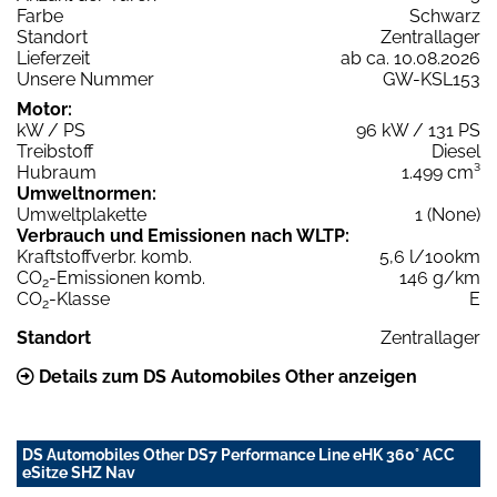
Farbe
Schwarz
Standort
Zentrallager
Lieferzeit
ab ca. 10.08.2026
Unsere Nummer
GW-KSL153
Motor:
kW / PS
96 kW / 131 PS
Treibstoff
Diesel
Hubraum
1.499 cm³
Umweltnormen:
Umweltplakette
1 (None)
Verbrauch und Emissionen nach WLTP:
Kraftstoffverbr. komb.
5,6 l/100km
CO
-Emissionen komb.
146 g/km
2
CO
-Klasse
E
2
Standort
Zentrallager
Details zum DS Automobiles Other anzeigen
DS Automobiles Other DS7 Performance Line eHK 360° ACC
eSitze SHZ Nav