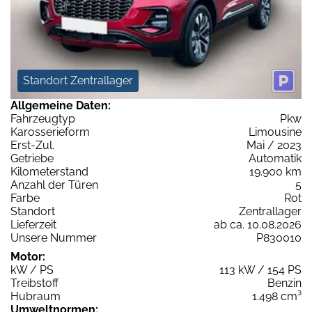
Standort Zentrallager
Allgemeine Daten:
Fahrzeugtyp
Pkw
Karosserieform
Limousine
Erst-Zul.
Mai / 2023
Getriebe
Automatik
Kilometerstand
19.900 km
Anzahl der Türen
5
Farbe
Rot
Standort
Zentrallager
Lieferzeit
ab ca. 10.08.2026
Unsere Nummer
P830010
Motor:
kW / PS
113 kW / 154 PS
Treibstoff
Benzin
Hubraum
1.498 cm³
Umweltnormen: