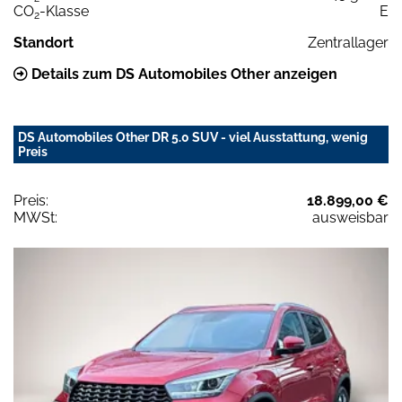
CO
-Klasse
E
2
Standort
Zentrallager
Details zum DS Automobiles Other anzeigen
DS Automobiles Other DR 5.0 SUV - viel Ausstattung, wenig
Preis
Preis:
18.899,00 €
MWSt:
ausweisbar