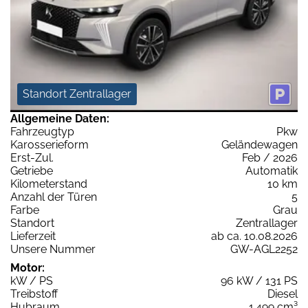
Standort Zentrallager
Allgemeine Daten:
Fahrzeugtyp
Pkw
Karosserieform
Geländewagen
Erst-Zul.
Feb / 2026
Getriebe
Automatik
Kilometerstand
10 km
Anzahl der Türen
5
Farbe
Grau
Standort
Zentrallager
Lieferzeit
ab ca. 10.08.2026
Unsere Nummer
GW-AGL2252
Motor:
kW / PS
96 kW / 131 PS
Treibstoff
Diesel
Hubraum
1.499 cm³