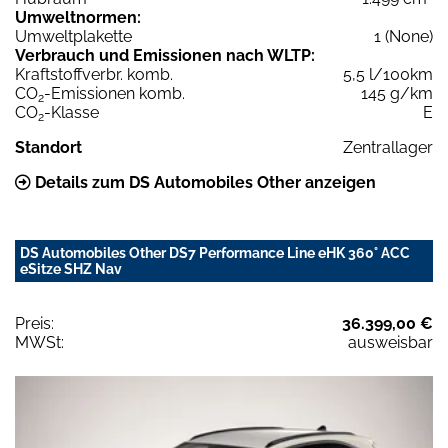
Umweltnormen:
Umweltplakette
1 (None)
Verbrauch und Emissionen nach WLTP:
Kraftstoffverbr. komb.
5,5 l/100km
CO
-Emissionen komb.
145 g/km
2
CO
-Klasse
E
2
Standort
Zentrallager
Details zum DS Automobiles Other anzeigen
DS Automobiles Other DS7 Performance Line eHK 360° ACC
eSitze SHZ Nav
Preis:
36.399,00 €
MWSt:
ausweisbar