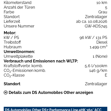
Kilometerstand
10 km
Anzahl der Türen
5
Farbe
Grau
Standort
Zentrallager
Lieferzeit
ab ca. 10.08.2026
Unsere Nummer
GW-KOS745
Motor:
kW / PS
96 kW / 131 PS
Treibstoff
Diesel
Hubraum
1.499 cm³
Umweltnormen:
Umweltplakette
1 (None)
Verbrauch und Emissionen nach WLTP:
Kraftstoffverbr. komb.
5,6 l/100km
CO
-Emissionen komb.
146 g/km
2
CO
-Klasse
E
2
Standort
Zentrallager
Details zum DS Automobiles Other anzeigen
DS Automobiles Other DS7 Performance Line eHK 360° ACC