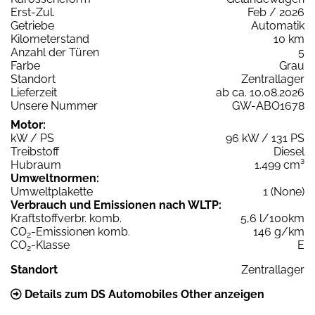
Erst-Zul.
Feb / 2026
Getriebe
Automatik
Kilometerstand
10 km
Anzahl der Türen
5
Farbe
Grau
Standort
Zentrallager
Lieferzeit
ab ca. 10.08.2026
Unsere Nummer
GW-ABO1678
Motor:
kW / PS
96 kW / 131 PS
Treibstoff
Diesel
Hubraum
1.499 cm³
Umweltnormen:
Umweltplakette
1 (None)
Verbrauch und Emissionen nach WLTP:
Kraftstoffverbr. komb.
5,6 l/100km
CO
-Emissionen komb.
146 g/km
2
CO
-Klasse
E
2
Standort
Zentrallager
Details zum DS Automobiles Other anzeigen