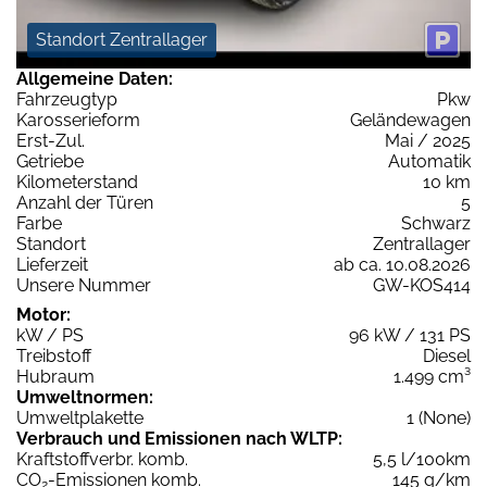
Standort Zentrallager
Allgemeine Daten:
Fahrzeugtyp
Pkw
Karosserieform
Geländewagen
Erst-Zul.
Mai / 2025
Getriebe
Automatik
Kilometerstand
10 km
Anzahl der Türen
5
Farbe
Schwarz
Standort
Zentrallager
Lieferzeit
ab ca. 10.08.2026
Unsere Nummer
GW-KOS414
Motor:
kW / PS
96 kW / 131 PS
Treibstoff
Diesel
Hubraum
1.499 cm³
Umweltnormen:
Umweltplakette
1 (None)
Verbrauch und Emissionen nach WLTP:
Kraftstoffverbr. komb.
5,5 l/100km
CO
-Emissionen komb.
145 g/km
2