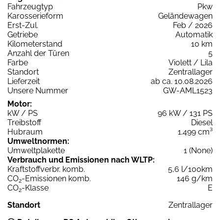
Fahrzeugtyp
Pkw
Karosserieform
Geländewagen
Erst-Zul.
Feb / 2026
Getriebe
Automatik
Kilometerstand
10 km
Anzahl der Türen
5
Farbe
Violett / Lila
Standort
Zentrallager
Lieferzeit
ab ca. 10.08.2026
Unsere Nummer
GW-AML1523
Motor:
kW / PS
96 kW / 131 PS
Treibstoff
Diesel
Hubraum
1.499 cm³
Umweltnormen:
Umweltplakette
1 (None)
Verbrauch und Emissionen nach WLTP:
Kraftstoffverbr. komb.
5,6 l/100km
CO
-Emissionen komb.
146 g/km
2
CO
-Klasse
E
2
Standort
Zentrallager