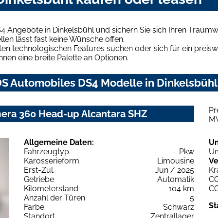
4 Angebote in Dinkelsbühl und sichern Sie sich Ihren Traum
len lässt fast keine Wünsche offen.
en technologischen Features suchen oder sich für ein preiswe
hnen eine breite Palette an Optionen.
S Automobiles DS4 Modelle in Dinkelsbühl 
Pr
mera 360 Head-up Alcantara SHZ
M
Allgemeine Daten:
U
Fahrzeugtyp
Pkw
Um
Karosserieform
Limousine
Ve
Erst-Zul.
Jun / 2025
Kr
Getriebe
Automatik
C
Kilometerstand
104 km
C
Anzahl der Türen
5
St
Farbe
Schwarz
Standort
Zentrallager