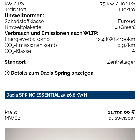
kW / PS
75 kW / 102 PS
Treibstoff
Elektro
Umweltnormen:
Schadstoffklasse
Euro6d
Umweltplakette
4 (Green)
Verbrauch und Emissionen nach WLTP:
Energieverbr. komb.
12,4 kWh/100km
CO
-Emissionen komb.
0 g/km
2
CO
-Klasse
A
2
Standort
Zentrallager
Details zum Dacia Spring anzeigen
Dacia SPRING ESSENTIAL 45 26.8 KWH
Preis:
11.799,00 €
MWSt:
ausweisbar