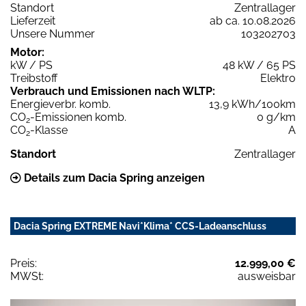
Standort
Zentrallager
Lieferzeit
ab ca. 10.08.2026
Unsere Nummer
103202703
Motor:
kW / PS
48 kW / 65 PS
Treibstoff
Elektro
Verbrauch und Emissionen nach WLTP:
Energieverbr. komb.
13,9 kWh/100km
CO
-Emissionen komb.
0 g/km
2
CO
-Klasse
A
2
Standort
Zentrallager
Details zum Dacia Spring anzeigen
Dacia Spring EXTREME Navi*Klima* CCS-Ladeanschluss
Preis:
12.999,00 €
MWSt:
ausweisbar