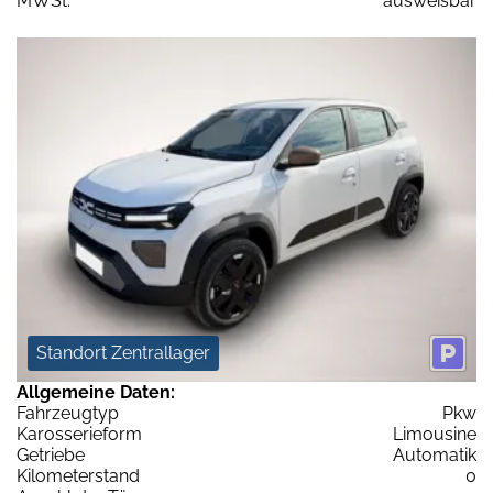
MWSt:
ausweisbar
Standort Zentrallager
Allgemeine Daten:
Fahrzeugtyp
Pkw
Karosserieform
Limousine
Getriebe
Automatik
Kilometerstand
0