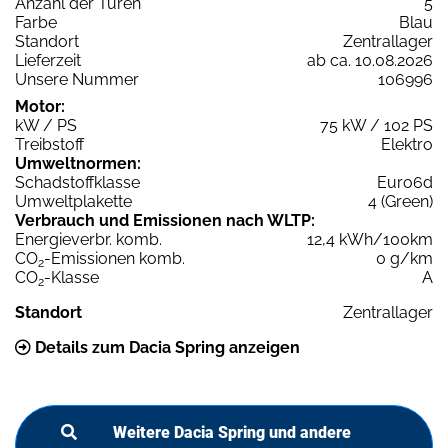
Anzahl der Türen
5
Farbe
Blau
Standort
Zentrallager
Lieferzeit
ab ca. 10.08.2026
Unsere Nummer
106996
Motor:
kW / PS
75 kW / 102 PS
Treibstoff
Elektro
Umweltnormen:
Schadstoffklasse
Euro6d
Umweltplakette
4 (Green)
Verbrauch und Emissionen nach WLTP:
Energieverbr. komb.
12,4 kWh/100km
CO
-Emissionen komb.
0 g/km
2
CO
-Klasse
A
2
Standort
Zentrallager
Details zum Dacia Spring anzeigen
Weitere Dacia Spring und andere