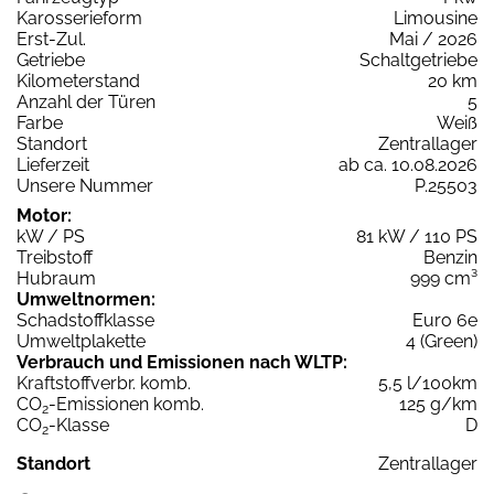
Karosserieform
Limousine
Erst-Zul.
Mai / 2026
Getriebe
Schaltgetriebe
Kilometerstand
20 km
Anzahl der Türen
5
Farbe
Weiß
Standort
Zentrallager
Lieferzeit
ab ca. 10.08.2026
Unsere Nummer
P.25503
Motor:
kW / PS
81 kW / 110 PS
Treibstoff
Benzin
Hubraum
999 cm³
Umweltnormen:
Schadstoffklasse
Euro 6e
Umweltplakette
4 (Green)
Verbrauch und Emissionen nach WLTP:
Kraftstoffverbr. komb.
5,5 l/100km
CO
-Emissionen komb.
125 g/km
2
CO
-Klasse
D
2
Standort
Zentrallager