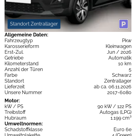
Standort Zentrallager
Allgemeine Daten:
Fahrzeugtyp
Pkw
Karosserieform
Kleinwagen
Erst-Zul.
Jun / 2026
Getriebe
Automatik
Kilometerstand
10 km
Anzahl der Türen
5
Farbe
Schwarz
Standort
Zentrallager
Lieferzeit
ab ca. 06.11.2026
Unsere Nummer
2017-6080
Motor:
kW / PS
90 kW / 122 PS
Treibstoff
Autogas (LPG)
Hubraum
1.199 cm³
Umweltnormen:
Schadstoffklasse
Euro 6e
Umweltplakette
4 (Green)