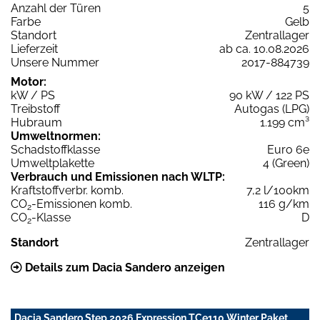
Anzahl der Türen
5
Farbe
Gelb
Standort
Zentrallager
Lieferzeit
ab ca. 10.08.2026
Unsere Nummer
2017-884739
Motor:
kW / PS
90 kW / 122 PS
Treibstoff
Autogas (LPG)
Hubraum
1.199 cm³
Umweltnormen:
Schadstoffklasse
Euro 6e
Umweltplakette
4 (Green)
Verbrauch und Emissionen nach WLTP:
Kraftstoffverbr. komb.
7,2 l/100km
CO
-Emissionen komb.
116 g/km
2
CO
-Klasse
D
2
Standort
Zentrallager
Details zum Dacia Sandero anzeigen
Dacia Sandero Step 2026 Expression TCe110 Winter Paket