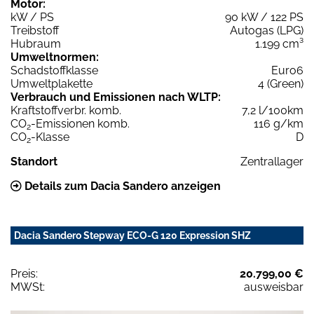
Motor:
kW / PS
90 kW / 122 PS
Treibstoff
Autogas (LPG)
Hubraum
1.199 cm³
Umweltnormen:
Schadstoffklasse
Euro6
Umweltplakette
4 (Green)
Verbrauch und Emissionen nach WLTP:
Kraftstoffverbr. komb.
7,2 l/100km
CO
-Emissionen komb.
116 g/km
2
CO
-Klasse
D
2
Standort
Zentrallager
Details zum Dacia Sandero anzeigen
Dacia Sandero Stepway ECO-G 120 Expression SHZ
Preis:
20.799,00 €
MWSt:
ausweisbar