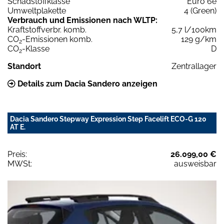
Schadstoffklasse
Euro 6e
Umweltplakette
4 (Green)
Verbrauch und Emissionen nach WLTP:
Kraftstoffverbr. komb.
5,7 l/100km
CO
-Emissionen komb.
129 g/km
2
CO
-Klasse
D
2
Standort
Zentrallager
Details zum Dacia Sandero anzeigen
Dacia Sandero Stepway Expression Step Facelift ECO-G 120
AT E.
Preis:
26.099,00 €
MWSt:
ausweisbar