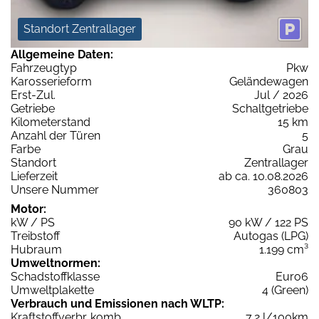
Standort Zentrallager
Allgemeine Daten:
Fahrzeugtyp
Pkw
Karosserieform
Geländewagen
Erst-Zul.
Jul / 2026
Getriebe
Schaltgetriebe
Kilometerstand
15 km
Anzahl der Türen
5
Farbe
Grau
Standort
Zentrallager
Lieferzeit
ab ca. 10.08.2026
Unsere Nummer
360803
Motor:
kW / PS
90 kW / 122 PS
Treibstoff
Autogas (LPG)
Hubraum
1.199 cm³
Umweltnormen:
Schadstoffklasse
Euro6
Umweltplakette
4 (Green)
Verbrauch und Emissionen nach WLTP:
Kraftstoffverbr. komb.
7,2 l/100km