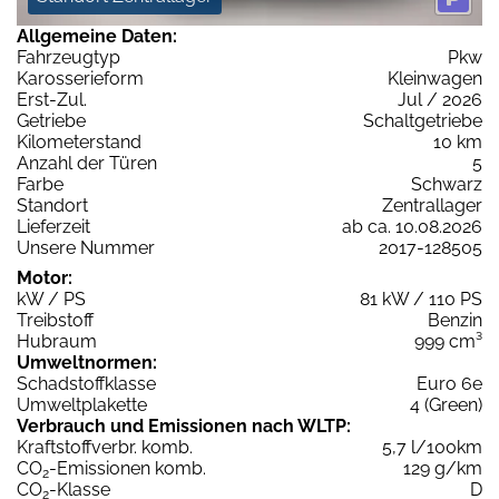
Allgemeine Daten:
Fahrzeugtyp
Pkw
Karosserieform
Kleinwagen
Erst-Zul.
Jul / 2026
Getriebe
Schaltgetriebe
Kilometerstand
10 km
Anzahl der Türen
5
Farbe
Schwarz
Standort
Zentrallager
Lieferzeit
ab ca. 10.08.2026
Unsere Nummer
2017-128505
Motor:
kW / PS
81 kW / 110 PS
Treibstoff
Benzin
Hubraum
999 cm³
Umweltnormen:
Schadstoffklasse
Euro 6e
Umweltplakette
4 (Green)
Verbrauch und Emissionen nach WLTP:
Kraftstoffverbr. komb.
5,7 l/100km
CO
-Emissionen komb.
129 g/km
2
CO
-Klasse
D
2