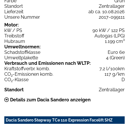
Farbe
Grün
Standort
Zentrallager
Lieferzeit
ab ca. 10.08.2026
Unsere Nummer
2017-099111
Motor:
kW / PS
90 kW / 122 PS
Treibstoff
Autogas (LPG)
Hubraum
1.199 cm³
Umweltnormen:
Schadstoffklasse
Euro 6e
Umweltplakette
4 (Green)
Verbrauch und Emissionen nach WLTP:
Kraftstoffverbr. komb.
7,2 l/100km
CO
-Emissionen komb.
117 g/km
2
CO
-Klasse
D
2
Standort
Zentrallager
Details zum Dacia Sandero anzeigen
Dacia Sandero Stepway TCe 110 Expression Facelift SHZ