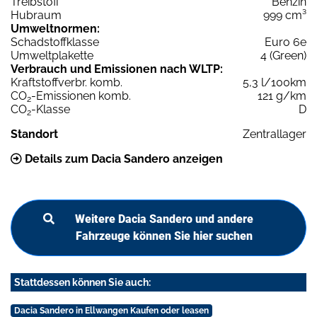
Treibstoff
Benzin
Hubraum
999 cm³
Umweltnormen:
Schadstoffklasse
Euro 6e
Umweltplakette
4 (Green)
Verbrauch und Emissionen nach WLTP:
Kraftstoffverbr. komb.
5,3 l/100km
CO
-Emissionen komb.
121 g/km
2
CO
-Klasse
D
2
Standort
Zentrallager
Details zum Dacia Sandero anzeigen
Weitere Dacia Sandero und andere
Fahrzeuge können Sie hier suchen
Stattdessen können Sie auch:
Dacia Sandero in Ellwangen Kaufen oder leasen