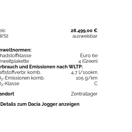
eis:
28.499,00 €
WSt:
ausweisbar
mweltnormen:
hadstoffklasse
Euro 6e
weltplakette
4 (Green)
rbrauch und Emissionen nach WLTP:
aftstoffverbr. komb.
4,7 l/100km
O
-Emissionen komb.
105 g/km
2
O
-Klasse
C
2
andort
Zentrallager
Details zum Dacia Jogger anzeigen