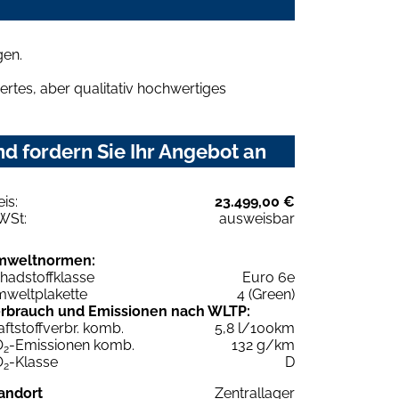
gen.
rtes, aber qualitativ hochwertiges
d fordern Sie Ihr Angebot an
eis:
23.499,00 €
WSt:
ausweisbar
mweltnormen:
hadstoffklasse
Euro 6e
weltplakette
4 (Green)
rbrauch und Emissionen nach WLTP:
aftstoffverbr. komb.
5,8 l/100km
O
-Emissionen komb.
132 g/km
2
O
-Klasse
D
2
andort
Zentrallager