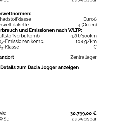
mweltnormen:
hadstoffklasse
Euro6
weltplakette
4 (Green)
rbrauch und Emissionen nach WLTP:
aftstoffverbr. komb.
4,8 l/100km
O
-Emissionen komb.
108 g/km
2
O
-Klasse
C
2
andort
Zentrallager
Details zum Dacia Jogger anzeigen
eis:
30.799,00 €
WSt:
ausweisbar