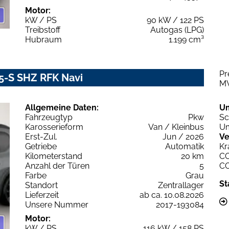
Motor:
kW / PS
90 kW / 122 PS
Treibstoff
Autogas (LPG)
Hubraum
1.199 cm³
Pr
5-S SHZ RFK Navi
M
Allgemeine Daten:
U
Fahrzeugtyp
Pkw
Sc
Karosserieform
Van / Kleinbus
Um
Erst-Zul.
Jun / 2026
Ve
Getriebe
Automatik
Kr
Kilometerstand
20 km
C
Anzahl der Türen
5
C
Farbe
Grau
St
Standort
Zentrallager
Lieferzeit
ab ca. 10.08.2026
Unsere Nummer
2017-193084
Motor:
kW / PS
116 kW / 158 PS