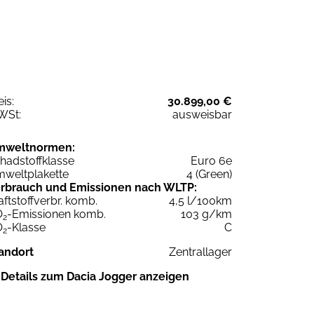
eis:
30.899,00 €
WSt:
ausweisbar
mweltnormen:
hadstoffklasse
Euro 6e
weltplakette
4 (Green)
rbrauch und Emissionen nach WLTP:
aftstoffverbr. komb.
4,5 l/100km
O
-Emissionen komb.
103 g/km
2
O
-Klasse
C
2
andort
Zentrallager
Details zum Dacia Jogger anzeigen