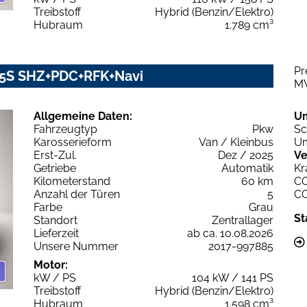
Treibstoff
Hybrid (Benzin/Elektro)
Hubraum
1.789 cm³
Pr
 5S SHZ+PDC+RFK+Navi
M
Allgemeine Daten:
U
Fahrzeugtyp
Pkw
Sc
Karosserieform
Van / Kleinbus
Um
Erst-Zul.
Dez / 2025
Ve
Getriebe
Automatik
Kr
Kilometerstand
60 km
C
Anzahl der Türen
5
C
Farbe
Grau
St
Standort
Zentrallager
Lieferzeit
ab ca. 10.08.2026
Unsere Nummer
2017-997885
Motor:
kW / PS
104 kW / 141 PS
Treibstoff
Hybrid (Benzin/Elektro)
Hubraum
1.598 cm³