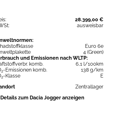
eis:
28.399,00 €
WSt:
ausweisbar
mweltnormen:
hadstoffklasse
Euro 6e
weltplakette
4 (Green)
rbrauch und Emissionen nach WLTP:
aftstoffverbr. komb.
6,1 l/100km
O
-Emissionen komb.
138 g/km
2
O
-Klasse
E
2
andort
Zentrallager
Details zum Dacia Jogger anzeigen