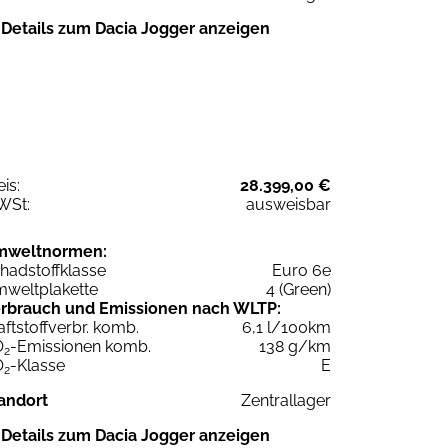
Details zum Dacia Jogger anzeigen
eis:
28.399,00 €
WSt:
ausweisbar
mweltnormen:
hadstoffklasse
Euro 6e
weltplakette
4 (Green)
rbrauch und Emissionen nach WLTP:
aftstoffverbr. komb.
6,1 l/100km
O
-Emissionen komb.
138 g/km
2
O
-Klasse
E
2
andort
Zentrallager
Details zum Dacia Jogger anzeigen