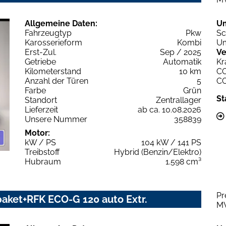
Allgemeine Daten:
U
Fahrzeugtyp
Pkw
Sc
Karosserieform
Kombi
Um
Erst-Zul.
Sep / 2025
Ve
Getriebe
Automatik
Kr
Kilometerstand
10 km
C
Anzahl der Türen
5
C
Farbe
Grün
St
Standort
Zentrallager
Lieferzeit
ab ca. 10.08.2026
Unsere Nummer
358839
Motor:
kW / PS
104 kW / 141 PS
Treibstoff
Hybrid (Benzin/Elektro)
Hubraum
1.598 cm³
Pr
aket+RFK ECO-G 120 auto Extr.
M