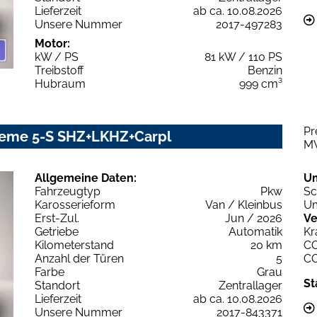
Lieferzeit
ab ca. 10.08.2026
Unsere Nummer
2017-497283
Motor:
kW / PS
81 kW / 110 PS
Treibstoff
Benzin
Hubraum
999 cm³
Pr
treme 5-S SHZ+LKHZ+Carpl
M
Allgemeine Daten:
U
Fahrzeugtyp
Pkw
Sc
Karosserieform
Van / Kleinbus
Um
Erst-Zul.
Jun / 2026
Ve
Getriebe
Automatik
Kr
Kilometerstand
20 km
C
Anzahl der Türen
5
C
Farbe
Grau
St
Standort
Zentrallager
Lieferzeit
ab ca. 10.08.2026
Unsere Nummer
2017-843371