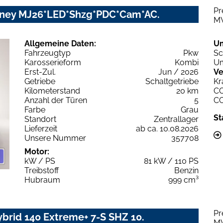
Pr
urney MJ26*LED*Shzg*PDC*Cam*AC.
M
Allgemeine Daten:
U
Fahrzeugtyp
Pkw
Sc
Karosserieform
Kombi
Um
Erst-Zul.
Jun / 2026
Ve
Getriebe
Schaltgetriebe
Kr
Kilometerstand
20 km
C
Anzahl der Türen
5
C
Farbe
Grau
St
Standort
Zentrallager
Lieferzeit
ab ca. 10.08.2026
Unsere Nummer
357708
Motor:
kW / PS
81 kW / 110 PS
Treibstoff
Benzin
Hubraum
999 cm³
Pr
brid 140 Extreme+ 7-S SHZ 10.
M