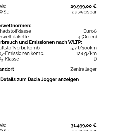
eis:
29.999,00 €
WSt:
ausweisbar
mweltnormen:
hadstoffklasse
Euro6
weltplakette
4 (Green)
rbrauch und Emissionen nach WLTP:
aftstoffverbr. komb.
5,7 l/100km
O
-Emissionen komb.
128 g/km
2
O
-Klasse
D
2
andort
Zentrallager
Details zum Dacia Jogger anzeigen
eis:
31.499,00 €
WSt:
ausweisbar