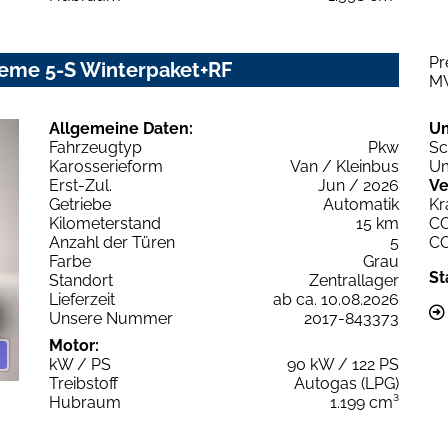
Pr
reme 5-S Winterpaket+RF
M
Allgemeine Daten:
U
Fahrzeugtyp
Pkw
Sc
Karosserieform
Van / Kleinbus
Um
Erst-Zul.
Jun / 2026
Ve
Getriebe
Automatik
Kr
Kilometerstand
15 km
C
Anzahl der Türen
5
C
Farbe
Grau
St
Standort
Zentrallager
Lieferzeit
ab ca. 10.08.2026
Unsere Nummer
2017-843373
Motor:
kW / PS
90 kW / 122 PS
Treibstoff
Autogas (LPG)
Hubraum
1.199 cm³