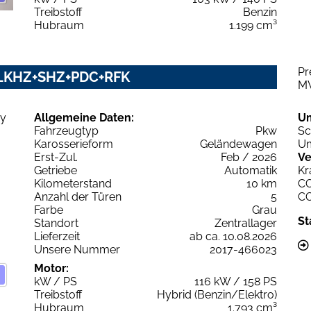
Treibstoff
Benzin
Hubraum
1.199 cm³
Pr
y LKHZ+SHZ+PDC+RFK
M
Allgemeine Daten:
U
Fahrzeugtyp
Pkw
Sc
Karosserieform
Geländewagen
Um
Erst-Zul.
Feb / 2026
Ve
Getriebe
Automatik
Kr
Kilometerstand
10 km
C
Anzahl der Türen
5
C
Farbe
Grau
St
Standort
Zentrallager
Lieferzeit
ab ca. 10.08.2026
Unsere Nummer
2017-466023
Motor:
kW / PS
116 kW / 158 PS
Treibstoff
Hybrid (Benzin/Elektro)
Hubraum
1.793 cm³