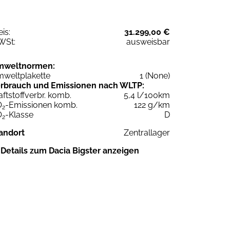
eis:
31.299,00 €
WSt:
ausweisbar
mweltnormen:
weltplakette
1 (None)
rbrauch und Emissionen nach WLTP:
aftstoffverbr. komb.
5,4 l/100km
O
-Emissionen komb.
122 g/km
2
O
-Klasse
D
2
andort
Zentrallager
Details zum Dacia Bigster anzeigen