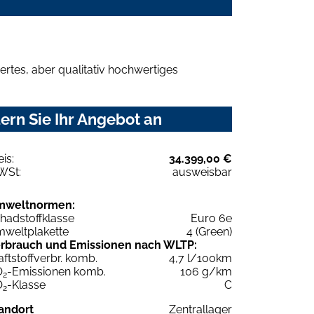
rtes, aber qualitativ hochwertiges
ern Sie Ihr Angebot an
eis:
34.399,00 €
WSt:
ausweisbar
mweltnormen:
hadstoffklasse
Euro 6e
weltplakette
4 (Green)
rbrauch und Emissionen nach WLTP:
aftstoffverbr. komb.
4,7 l/100km
O
-Emissionen komb.
106 g/km
2
O
-Klasse
C
2
andort
Zentrallager