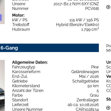
Unsere
2017-B2 2 N7H 6XY (CNZ
Nummer
PCV68)
Motor:
kW / PS
115 kW / 156 PS
Treibstoff
Hybrid (Benzin/Elektro)
Hubraum
1.799 cm³
Pr
0 6-Gang
M
Allgemeine Daten:
U
Fahrzeugtyp
Pkw
Sc
Karosserieform
Geländewagen
Um
Erst-Zul.
Mai / 2026
Ve
Getriebe
Schaltgetriebe
Kr
Kilometerstand
50 km
C
Anzahl der Türen
5
C
Farbe
Grau
St
Standort
Zentrallager
Lieferzeit
ab ca. 10.08.2026
Unsere Nummer
CAR3028134