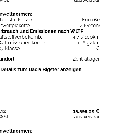
mweltnormen:
hadstoffklasse
Euro 6e
weltplakette
4 (Green)
rbrauch und Emissionen nach WLTP:
aftstoffverbr. komb.
4,7 l/100km
O
-Emissionen komb.
106 g/km
2
O
-Klasse
C
2
andort
Zentrallager
Details zum Dacia Bigster anzeigen
eis:
35.599,00 €
WSt:
ausweisbar
mweltnormen: