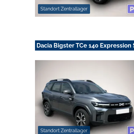
Standort Zentrallager
Dacia Bigster TCe 140 Expressi
Standort Zentrallager