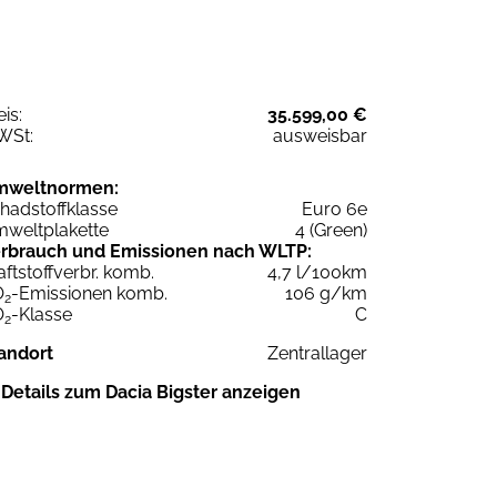
eis:
35.599,00 €
WSt:
ausweisbar
mweltnormen:
hadstoffklasse
Euro 6e
weltplakette
4 (Green)
rbrauch und Emissionen nach WLTP:
aftstoffverbr. komb.
4,7 l/100km
O
-Emissionen komb.
106 g/km
2
O
-Klasse
C
2
andort
Zentrallager
Details zum Dacia Bigster anzeigen