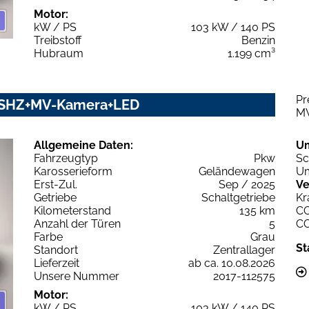
Motor:
kW / PS
103 kW / 140 PS
Treibstoff
Benzin
Hubraum
1.199 cm³
Pr
on SHZ+MV-Kamera+LED
M
Allgemeine Daten:
U
Fahrzeugtyp
Pkw
Sc
Karosserieform
Geländewagen
Um
Erst-Zul.
Sep / 2025
Ve
Getriebe
Schaltgetriebe
Kr
Kilometerstand
135 km
C
Anzahl der Türen
5
C
Farbe
Grau
St
Standort
Zentrallager
Lieferzeit
ab ca. 10.08.2026
Unsere Nummer
2017-112575
Motor:
kW / PS
103 kW / 140 PS