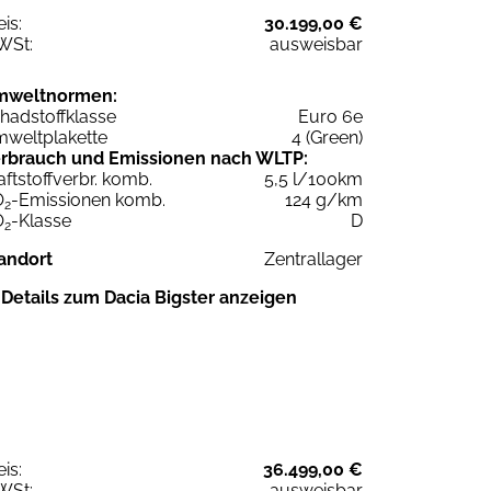
eis:
30.199,00 €
WSt:
ausweisbar
mweltnormen:
hadstoffklasse
Euro 6e
weltplakette
4 (Green)
rbrauch und Emissionen nach WLTP:
aftstoffverbr. komb.
5,5 l/100km
O
-Emissionen komb.
124 g/km
2
O
-Klasse
D
2
andort
Zentrallager
Details zum Dacia Bigster anzeigen
eis:
36.499,00 €
WSt:
ausweisbar