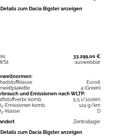
Details zum Dacia Bigster anzeigen
eis:
33.299,00 €
WSt:
ausweisbar
mweltnormen:
hadstoffklasse
Euro6
weltplakette
4 (Green)
rbrauch und Emissionen nach WLTP:
aftstoffverbr. komb.
5,5 l/100km
O
-Emissionen komb.
124 g/km
2
O
-Klasse
D
2
andort
Zentrallager
Details zum Dacia Bigster anzeigen