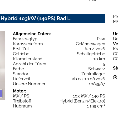
Pr
 Hybrid 103kW (140PS) Radi...
M
Allgemeine Daten:
U
Fahrzeugtyp
Pkw
Um
Karosserieform
Geländewagen
Ve
Erst-Zul.
Jun / 2026
Kr
Getriebe
Schaltgetriebe
C
Kilometerstand
10 km
C
Anzahl der Türen
5
St
Farbe
Schwarz
Standort
Zentrallager
Lieferzeit
ab ca. 10.08.2026
Unsere Nummer
1083587
Motor:
kW / PS
103 kW / 140 PS
Treibstoff
Hybrid (Benzin/Elektro)
Hubraum
1.199 cm³