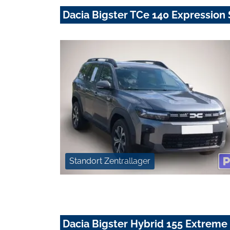
Dacia Bigster TCe 140 Expression
Standort Zentrallager
Dacia Bigster Hybrid 155 Extrem