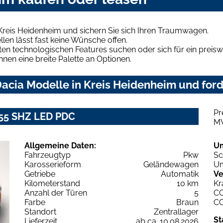
Kreis Heidenheim und sichern Sie sich Ihren Traumwagen.
len lässt fast keine Wünsche offen.
en technologischen Features suchen oder sich für ein preiswe
hnen eine breite Palette an Optionen.
acia Modelle in Kreis Heidenheim und ford
Pr
155 SHZ LED PDC
M
Allgemeine Daten:
U
Fahrzeugtyp
Pkw
Sc
Karosserieform
Geländewagen
Um
Getriebe
Automatik
Ve
Kilometerstand
10 km
Kr
Anzahl der Türen
5
C
Farbe
Braun
C
Standort
Zentrallager
St
Lieferzeit
ab ca. 10.08.2026