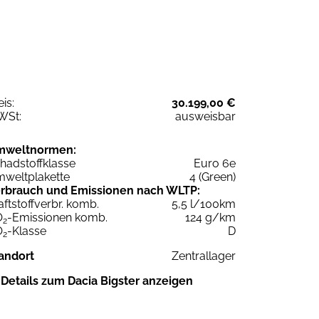
eis:
30.199,00 €
WSt:
ausweisbar
mweltnormen:
hadstoffklasse
Euro 6e
weltplakette
4 (Green)
rbrauch und Emissionen nach WLTP:
aftstoffverbr. komb.
5,5 l/100km
O
-Emissionen komb.
124 g/km
2
O
-Klasse
D
2
andort
Zentrallager
Details zum Dacia Bigster anzeigen