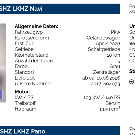
Pr
 SHZ LKHZ Navi
M
Allgemeine Daten:
U
Fahrzeugtyp
Pkw
Sc
Karosserieform
Geländewagen
Um
Erst-Zul.
Apr / 2026
Ve
Getriebe
Schaltgetriebe
Kr
Kilometerstand
10 km
C
Anzahl der Türen
5
C
Farbe
Grau
St
Standort
Zentrallager
Lieferzeit
ab ca. 10.08.2026
Unsere Nummer
2017-404073
Motor:
kW / PS
103 kW / 140 PS
Treibstoff
Benzin
Hubraum
1.199 cm³
Pr
e SHZ LKHZ Pano
M