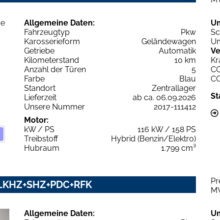
Allgemeine Daten:
U
Fahrzeugtyp
Pkw
Sc
Karosserieform
Geländewagen
Um
Getriebe
Automatik
Ve
Kilometerstand
10 km
Kr
Anzahl der Türen
5
C
Farbe
Blau
C
Standort
Zentrallager
St
Lieferzeit
ab ca. 06.09.2026
Unsere Nummer
2017-111412
Motor:
kW / PS
116 kW / 158 PS
Treibstoff
Hybrid (Benzin/Elektro)
Hubraum
1.799 cm³
Pr
y LKHZ+SHZ+PDC+RFK
M
Allgemeine Daten:
U