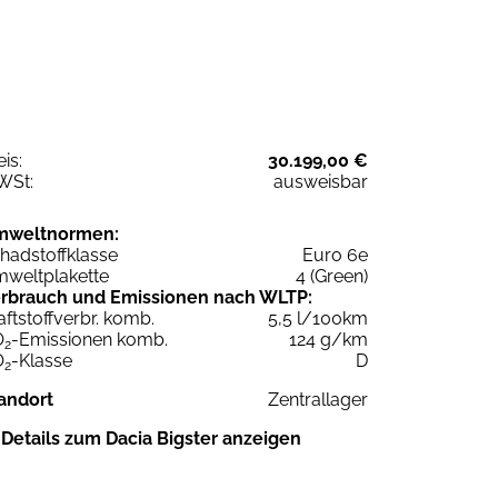
eis:
30.199,00 €
WSt:
ausweisbar
mweltnormen:
hadstoffklasse
Euro 6e
weltplakette
4 (Green)
rbrauch und Emissionen nach WLTP:
aftstoffverbr. komb.
5,5 l/100km
O
-Emissionen komb.
124 g/km
2
O
-Klasse
D
2
andort
Zentrallager
Details zum Dacia Bigster anzeigen