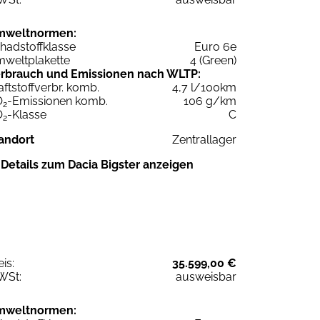
mweltnormen:
hadstoffklasse
Euro 6e
weltplakette
4 (Green)
rbrauch und Emissionen nach WLTP:
aftstoffverbr. komb.
4,7 l/100km
O
-Emissionen komb.
106 g/km
2
O
-Klasse
C
2
andort
Zentrallager
Details zum Dacia Bigster anzeigen
eis:
35.599,00 €
WSt:
ausweisbar
mweltnormen: