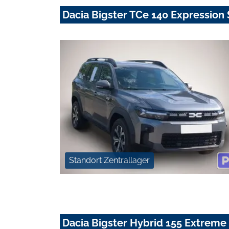
Dacia Bigster TCe 140 Expression
Standort Zentrallager
Dacia Bigster Hybrid 155 Extrem