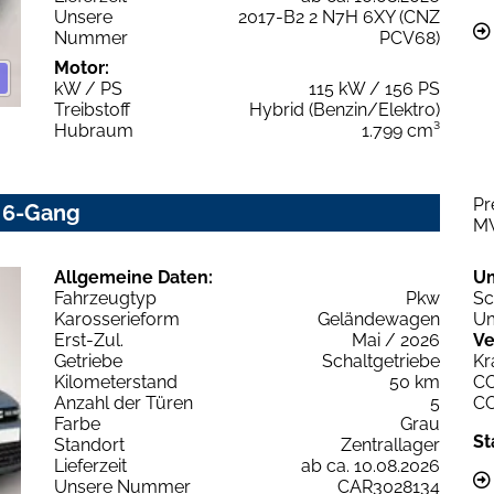
Unsere
2017-B2 2 N7H 6XY (CNZ
Nummer
PCV68)
Motor:
kW / PS
115 kW / 156 PS
Treibstoff
Hybrid (Benzin/Elektro)
Hubraum
1.799 cm³
Pr
0 6-Gang
M
Allgemeine Daten:
U
Fahrzeugtyp
Pkw
Sc
Karosserieform
Geländewagen
Um
Erst-Zul.
Mai / 2026
Ve
Getriebe
Schaltgetriebe
Kr
Kilometerstand
50 km
C
Anzahl der Türen
5
C
Farbe
Grau
St
Standort
Zentrallager
Lieferzeit
ab ca. 10.08.2026
Unsere Nummer
CAR3028134