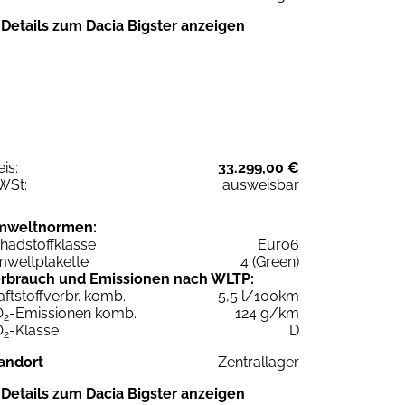
Details zum Dacia Bigster anzeigen
eis:
33.299,00 €
WSt:
ausweisbar
mweltnormen:
hadstoffklasse
Euro6
weltplakette
4 (Green)
rbrauch und Emissionen nach WLTP:
aftstoffverbr. komb.
5,5 l/100km
O
-Emissionen komb.
124 g/km
2
O
-Klasse
D
2
andort
Zentrallager
Details zum Dacia Bigster anzeigen