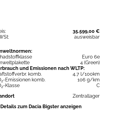
eis:
35.599,00 €
WSt:
ausweisbar
mweltnormen:
hadstoffklasse
Euro 6e
weltplakette
4 (Green)
rbrauch und Emissionen nach WLTP:
aftstoffverbr. komb.
4,7 l/100km
O
-Emissionen komb.
106 g/km
2
O
-Klasse
C
2
andort
Zentrallager
Details zum Dacia Bigster anzeigen