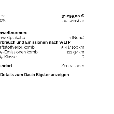
eis:
31.299,00 €
WSt:
ausweisbar
mweltnormen:
weltplakette
1 (None)
rbrauch und Emissionen nach WLTP:
aftstoffverbr. komb.
5,4 l/100km
O
-Emissionen komb.
122 g/km
2
O
-Klasse
D
2
andort
Zentrallager
Details zum Dacia Bigster anzeigen