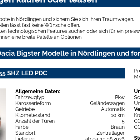
bote in Nördlingen und sichern Sie sich Ihren Traumwagen.
len lässt fast keine Wünsche offen.
en technologischen Features suchen oder sich für ein preiswe
hnen eine breite Palette an Optionen.
cia Bigster Modelle in Nördlingen und for
Pr
155 SHZ LED PDC
M
Allgemeine Daten:
U
Fahrzeugtyp
Pkw
Sc
Karosserieform
Geländewagen
Um
Getriebe
Automatik
Ve
Kilometerstand
10 km
Kr
Anzahl der Türen
5
C
Farbe
Braun
C
Standort
Zentrallager
St
Lieferzeit
ab ca. 10.08.2026