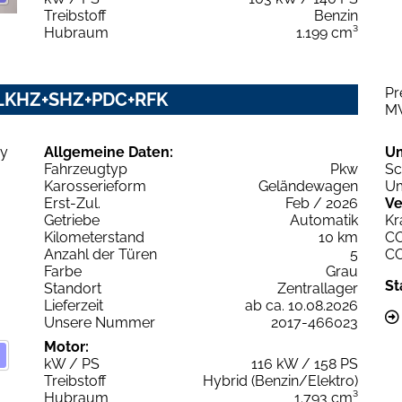
Treibstoff
Benzin
Hubraum
1.199 cm³
Pr
y LKHZ+SHZ+PDC+RFK
M
Allgemeine Daten:
U
Fahrzeugtyp
Pkw
Sc
Karosserieform
Geländewagen
Um
Erst-Zul.
Feb / 2026
Ve
Getriebe
Automatik
Kr
Kilometerstand
10 km
C
Anzahl der Türen
5
C
Farbe
Grau
St
Standort
Zentrallager
Lieferzeit
ab ca. 10.08.2026
Unsere Nummer
2017-466023
Motor:
kW / PS
116 kW / 158 PS
Treibstoff
Hybrid (Benzin/Elektro)
Hubraum
1.793 cm³