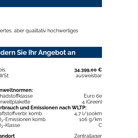
rtes, aber qualitativ hochwertiges
dern Sie Ihr Angebot an
eis:
34.399,00 €
WSt:
ausweisbar
mweltnormen:
hadstoffklasse
Euro 6e
weltplakette
4 (Green)
rbrauch und Emissionen nach WLTP:
aftstoffverbr. komb.
4,7 l/100km
O
-Emissionen komb.
106 g/km
2
O
-Klasse
C
2
andort
Zentrallager