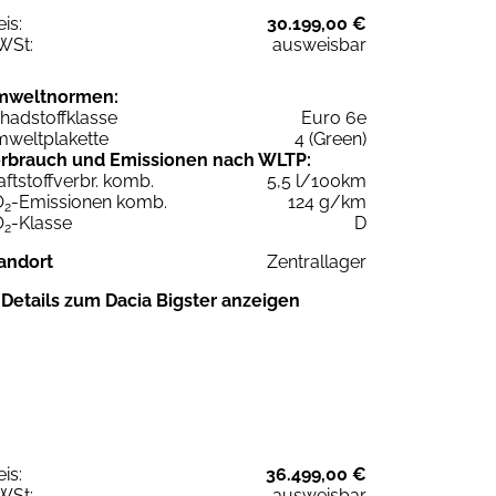
eis:
30.199,00 €
WSt:
ausweisbar
mweltnormen:
hadstoffklasse
Euro 6e
weltplakette
4 (Green)
rbrauch und Emissionen nach WLTP:
aftstoffverbr. komb.
5,5 l/100km
O
-Emissionen komb.
124 g/km
2
O
-Klasse
D
2
andort
Zentrallager
Details zum Dacia Bigster anzeigen
eis:
36.499,00 €
WSt:
ausweisbar