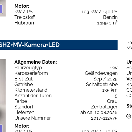
Motor:
kW / PS
103 kW / 140 PS
Treibstoff
Benzin
Hubraum
1.199 cm³
Pr
on SHZ+MV-Kamera+LED
M
Allgemeine Daten:
U
Fahrzeugtyp
Pkw
Sc
Karosserieform
Geländewagen
Um
Erst-Zul.
Sep / 2025
Ve
Getriebe
Schaltgetriebe
Kr
Kilometerstand
135 km
C
Anzahl der Türen
5
C
Farbe
Grau
St
Standort
Zentrallager
Lieferzeit
ab ca. 10.08.2026
Unsere Nummer
2017-112575
Motor:
kW / PS
103 kW / 140 PS