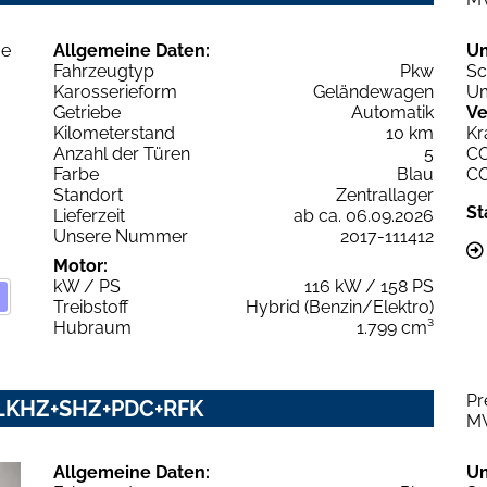
Allgemeine Daten:
U
Fahrzeugtyp
Pkw
Sc
Karosserieform
Geländewagen
Um
Getriebe
Automatik
Ve
Kilometerstand
10 km
Kr
Anzahl der Türen
5
C
Farbe
Blau
C
Standort
Zentrallager
St
Lieferzeit
ab ca. 06.09.2026
Unsere Nummer
2017-111412
Motor:
kW / PS
116 kW / 158 PS
Treibstoff
Hybrid (Benzin/Elektro)
Hubraum
1.799 cm³
Pr
y LKHZ+SHZ+PDC+RFK
M
Allgemeine Daten:
U