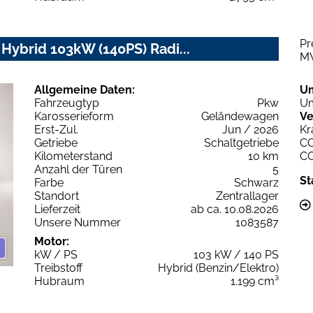
Pr
 Hybrid 103kW (140PS) Radi...
M
Allgemeine Daten:
U
Fahrzeugtyp
Pkw
Um
Karosserieform
Geländewagen
Ve
Erst-Zul.
Jun / 2026
Kr
Getriebe
Schaltgetriebe
C
Kilometerstand
10 km
C
Anzahl der Türen
5
St
Farbe
Schwarz
Standort
Zentrallager
Lieferzeit
ab ca. 10.08.2026
Unsere Nummer
1083587
Motor:
kW / PS
103 kW / 140 PS
Treibstoff
Hybrid (Benzin/Elektro)
Hubraum
1.199 cm³