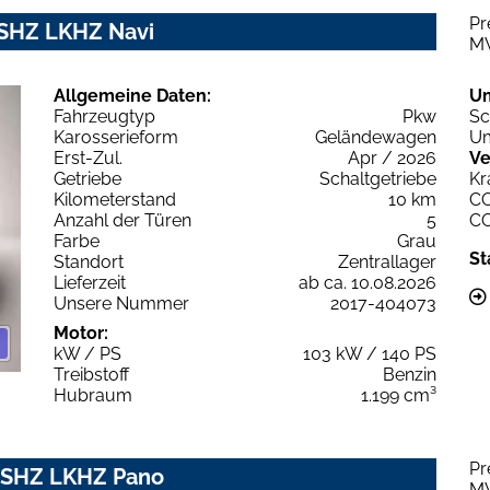
Pr
 SHZ LKHZ Navi
M
Allgemeine Daten:
U
Fahrzeugtyp
Pkw
Sc
Karosserieform
Geländewagen
Um
Erst-Zul.
Apr / 2026
Ve
Getriebe
Schaltgetriebe
Kr
Kilometerstand
10 km
C
Anzahl der Türen
5
C
Farbe
Grau
St
Standort
Zentrallager
Lieferzeit
ab ca. 10.08.2026
Unsere Nummer
2017-404073
Motor:
kW / PS
103 kW / 140 PS
Treibstoff
Benzin
Hubraum
1.199 cm³
Pr
e SHZ LKHZ Pano
M