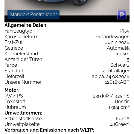
Standort Zentrallager
Allgemeine Daten:
Fahrzeugtyp
Pkw
Karosserieform
Geländewagen
Erst-Zul.
Jun / 2026
Getriebe
Automatik
Kilometerstand
10 km
Anzahl der Türen
5
Farbe
Schwarz
Standort
Zentrallager
Lieferzeit
ab ca. 24.08.2026
Unsere Nummer
126183ABT
Motor:
kW / PS
239 kW / 325 PS
Treibstoff
Benzin
Hubraum
1.984 cm³
Umweltnormen:
Schadstoffklasse
Euro6
Umweltplakette
4 (Green)
Verbrauch und Emissionen nach WLTP: