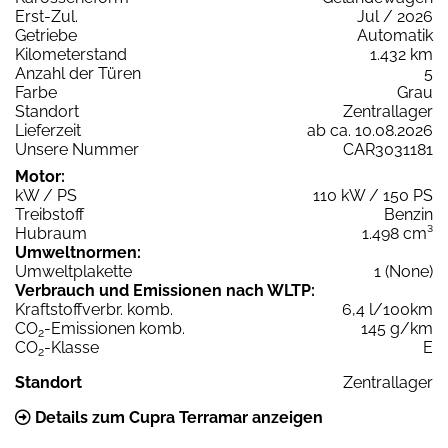
Erst-Zul.
Jul / 2026
Getriebe
Automatik
Kilometerstand
1.432 km
Anzahl der Türen
5
Farbe
Grau
Standort
Zentrallager
Lieferzeit
ab ca. 10.08.2026
Unsere Nummer
CAR3031181
Motor:
kW / PS
110 kW / 150 PS
Treibstoff
Benzin
Hubraum
1.498 cm³
Umweltnormen:
Umweltplakette
1 (None)
Verbrauch und Emissionen nach WLTP:
Kraftstoffverbr. komb.
6,4 l/100km
CO
-Emissionen komb.
145 g/km
2
CO
-Klasse
E
2
Standort
Zentrallager
Details zum Cupra Terramar anzeigen