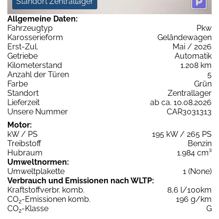
Standort Zentrallager
Allgemeine Daten:
Fahrzeugtyp
Pkw
Karosserieform
Geländewagen
Erst-Zul.
Mai / 2026
Getriebe
Automatik
Kilometerstand
1.208 km
Anzahl der Türen
5
Farbe
Grün
Standort
Zentrallager
Lieferzeit
ab ca. 10.08.2026
Unsere Nummer
CAR3031313
Motor:
kW / PS
195 kW / 265 PS
Treibstoff
Benzin
Hubraum
1.984 cm³
Umweltnormen:
Umweltplakette
1 (None)
Verbrauch und Emissionen nach WLTP:
Kraftstoffverbr. komb.
8,6 l/100km
CO
-Emissionen komb.
196 g/km
2
CO
-Klasse
G
2