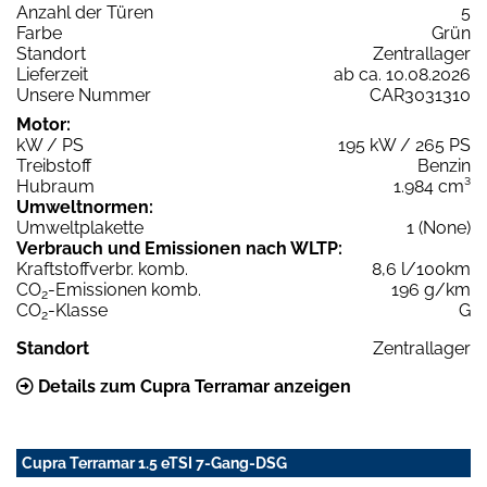
Anzahl der Türen
5
Farbe
Grün
Standort
Zentrallager
Lieferzeit
ab ca. 10.08.2026
Unsere Nummer
CAR3031310
Motor:
kW / PS
195 kW / 265 PS
Treibstoff
Benzin
Hubraum
1.984 cm³
Umweltnormen:
Umweltplakette
1 (None)
Verbrauch und Emissionen nach WLTP:
Kraftstoffverbr. komb.
8,6 l/100km
CO
-Emissionen komb.
196 g/km
2
CO
-Klasse
G
2
Standort
Zentrallager
Details zum Cupra Terramar anzeigen
Cupra Terramar 1.5 eTSI 7-Gang-DSG