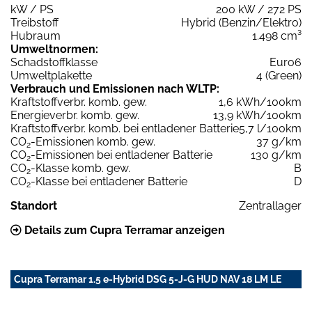
kW / PS
200 kW / 272 PS
Treibstoff
Hybrid (Benzin/Elektro)
Hubraum
1.498 cm³
Umweltnormen:
Schadstoffklasse
Euro6
Umweltplakette
4 (Green)
Verbrauch und Emissionen nach WLTP:
Kraftstoffverbr. komb. gew.
1,6 kWh/100km
Energieverbr. komb. gew.
13,9 kWh/100km
Kraftstoffverbr. komb. bei entladener Batterie
5,7 l/100km
CO
-Emissionen komb. gew.
37 g/km
2
CO
-Emissionen bei entladener Batterie
130 g/km
2
CO
-Klasse komb. gew.
B
2
CO
-Klasse bei entladener Batterie
D
2
Standort
Zentrallager
Details zum Cupra Terramar anzeigen
Cupra Terramar 1.5 e-Hybrid DSG 5-J-G HUD NAV 18 LM LE