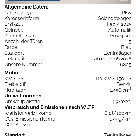
Allgemeine Daten:
Fahrzeugtyp
Pkw
Karosserieform
Geländewagen
Erst-Zul.
Feb / 2025
Getriebe
Automatik
Kilometerstand
11.024 km
Anzahl der Türen
5
Farbe
Blau
Standort
Zentrallager
Lieferzeit
ab ca. 11.08.2026
Unsere Nummer
16805
Motor:
kW / PS
110 kW / 150 PS
Treibstoff
Benzin
Hubraum
1.498 cm³
Umweltnormen:
Umweltplakette
4 (Green)
Verbrauch und Emissionen nach WLTP:
Kraftstoffverbr. komb.
6,1 l/100km
CO
-Emissionen komb.
139 g/km
2
CO
-Klasse
E
2
Standort
Zentrallager