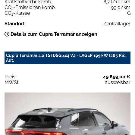
Kraftstoffverbr. komb.
8,7 l/100km
CO
-Emissionen komb.
199 g/km
2
CO
-Klasse
G
2
Standort
Zentrallager
Details zum Cupra Terramar anzeigen
Cupra Terramar 2,0 TSI DSG 4x4 VZ - LAGER 195 kW (265 PS),
Aut.
Preis:
49.899,00 €
MWSt:
ausweisbar