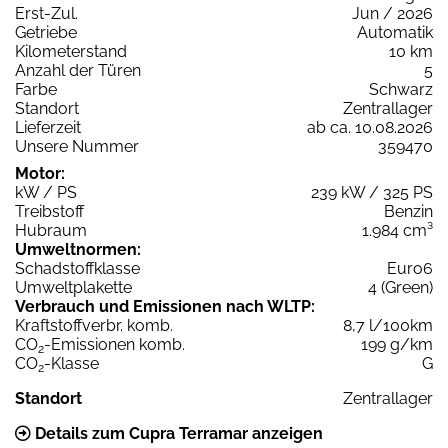
Erst-Zul.
Jun / 2026
Getriebe
Automatik
Kilometerstand
10 km
Anzahl der Türen
5
Farbe
Schwarz
Standort
Zentrallager
Lieferzeit
ab ca. 10.08.2026
Unsere Nummer
359470
Motor:
kW / PS
239 kW / 325 PS
Treibstoff
Benzin
Hubraum
1.984 cm³
Umweltnormen:
Schadstoffklasse
Euro6
Umweltplakette
4 (Green)
Verbrauch und Emissionen nach WLTP:
Kraftstoffverbr. komb.
8,7 l/100km
CO
-Emissionen komb.
199 g/km
2
CO
-Klasse
G
2
Standort
Zentrallager
Details zum Cupra Terramar anzeigen