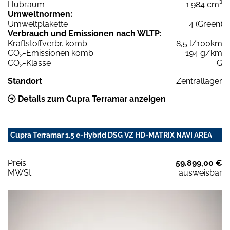
Hubraum
1.984 cm³
Umweltnormen:
Umweltplakette
4 (Green)
Verbrauch und Emissionen nach WLTP:
Kraftstoffverbr. komb.
8,5 l/100km
CO
-Emissionen komb.
194 g/km
2
CO
-Klasse
G
2
Standort
Zentrallager
Details zum Cupra Terramar anzeigen
Cupra Terramar 1.5 e-Hybrid DSG VZ HD-MATRIX NAVI AREA
Preis:
59.899,00 €
MWSt:
ausweisbar