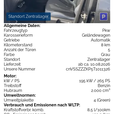
Standort Zentrallager
Allgemeine Daten:
Fahrzeugtyp
Pkw
Karosserieform
Geländewagen
Getriebe
Automatik
Kilometerstand
8 km
Anzahl der Türen
5
Farbe
Grau
Standort
Zentrallager
Lieferzeit
ab ca. 10.08.2026
Unsere Nummer
cnVSSZZZKP5T1011326
Motor:
kW / PS
195 kW / 265 PS
Treibstoff
Benzin
Hubraum
2.000 cm³
Umweltnormen:
Umweltplakette
4 (Green)
Verbrauch und Emissionen nach WLTP:
Kraftstoffverbr. komb.
8,5 l/100km