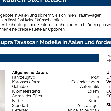
gebote in Aalen und sichern Sie sich Ihren Traumwagen.
len lässt fast keine Wünsche offen.
en technologischen Features suchen oder sich für ein preiswe
hnen eine breite Palette an Optionen.
upra Tavascan Modelle in Aalen und forder
Pr
M
Allgemeine Daten:
U
Fahrzeugtyp
Pkw
Um
Karosserieform
Geländewagen
Ve
Getriebe
Automatik
En
Kilometerstand
10 km
C
Anzahl der Türen
5
C
Farbe
Silber
St
Standort
Zentrallager
Lieferzeit
ab ca. 10.08.2026