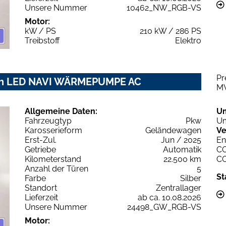
Unsere Nummer
10462_NW_RGB-VS
Motor:
kW / PS
210 kW / 286 PS
Treibstoff
Elektro
Pr
Wh LED NAVI WÄRMEPUMPE AC
M
Allgemeine Daten:
U
Fahrzeugtyp
Pkw
Um
Karosserieform
Geländewagen
Ve
Erst-Zul.
Jun / 2025
En
Getriebe
Automatik
C
Kilometerstand
22.500 km
C
Anzahl der Türen
5
St
Farbe
Silber
Standort
Zentrallager
Lieferzeit
ab ca. 10.08.2026
Unsere Nummer
24498_GW_RGB-VS
Motor: