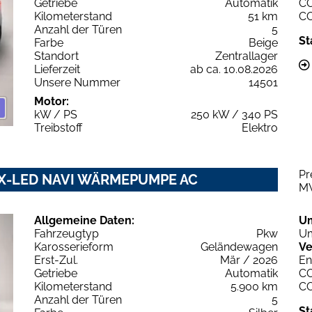
Getriebe
Automatik
C
Kilometerstand
51 km
C
Anzahl der Türen
5
St
Farbe
Beige
Standort
Zentrallager
Lieferzeit
ab ca. 10.08.2026
Unsere Nummer
14501
Motor:
kW / PS
250 kW / 340 PS
Treibstoff
Elektro
Pr
RIX-LED NAVI WÄRMEPUMPE AC
M
Allgemeine Daten:
U
Fahrzeugtyp
Pkw
Um
Karosserieform
Geländewagen
Ve
Erst-Zul.
Mär / 2026
En
Getriebe
Automatik
C
Kilometerstand
5.900 km
C
Anzahl der Türen
5
St