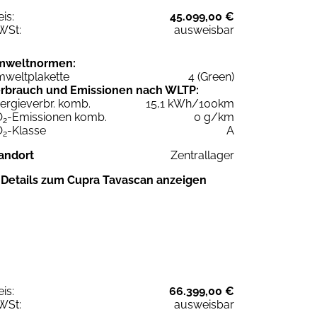
eis:
45.099,00 €
WSt:
ausweisbar
mweltnormen:
weltplakette
4 (Green)
rbrauch und Emissionen nach WLTP:
ergieverbr. komb.
15,1 kWh/100km
O
-Emissionen komb.
0 g/km
2
O
-Klasse
A
2
andort
Zentrallager
Details zum Cupra Tavascan anzeigen
eis:
66.399,00 €
WSt:
ausweisbar