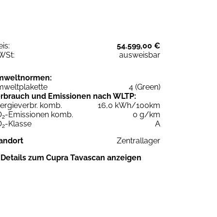
eis:
54.599,00 €
WSt:
ausweisbar
mweltnormen:
weltplakette
4 (Green)
rbrauch und Emissionen nach WLTP:
ergieverbr. komb.
16,0 kWh/100km
O
-Emissionen komb.
0 g/km
2
O
-Klasse
A
2
andort
Zentrallager
Details zum Cupra Tavascan anzeigen