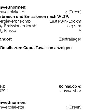
mweltnormen:
weltplakette
4 (Green)
rbrauch und Emissionen nach WLTP:
ergieverbr. komb.
18,5 kWh/100km
O
-Emissionen komb.
0 g/km
2
O
-Klasse
A
2
andort
Zentrallager
Details zum Cupra Tavascan anzeigen
eis:
50.999,00 €
WSt:
ausweisbar
mweltnormen:
weltplakette
4 (Green)