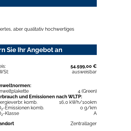
rtes, aber qualitativ hochwertiges
n Sie Ihr Angebot an
eis:
54.599,00 €
WSt:
ausweisbar
mweltnormen:
weltplakette
4 (Green)
rbrauch und Emissionen nach WLTP:
ergieverbr. komb.
16,0 kWh/100km
O
-Emissionen komb.
0 g/km
2
O
-Klasse
A
2
andort
Zentrallager