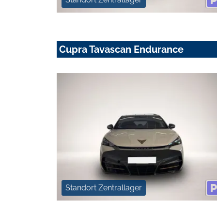
Cupra Tavascan Endurance
Standort Zentrallager