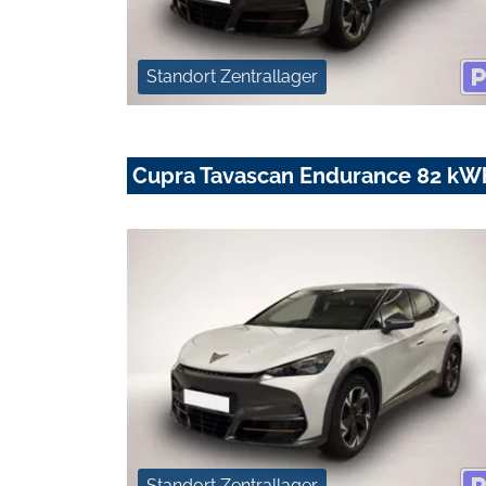
Standort Zentrallager
Cupra Tavascan Endurance 82 k
Standort Zentrallager