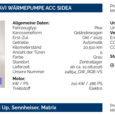
Pr
NAVI WÄRMEPUMPE ACC SIDEA
M
Allgemeine Daten:
U
Fahrzeugtyp
Pkw
Um
Karosserieform
Geländewagen
Ve
Erst-Zul.
Okt / 2025
En
Getriebe
Automatik
C
Kilometerstand
20.510 km
C
Anzahl der Türen
5
St
Farbe
Grau
Standort
Zentrallager
Lieferzeit
ab ca. 10.08.2026
Unsere Nummer
24854_GW_RGB-VS
Motor:
kW / PS
210 kW / 286 PS
Treibstoff
Elektro
Pr
Up, Sennheiser, Matrix
M