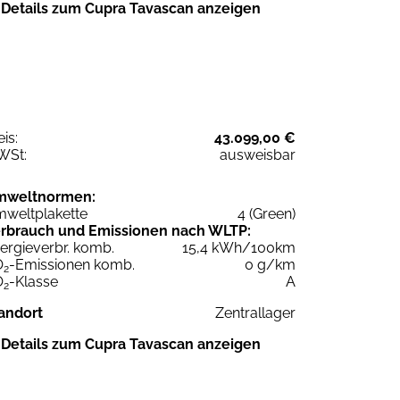
Details zum Cupra Tavascan anzeigen
eis:
43.099,00 €
WSt:
ausweisbar
mweltnormen:
weltplakette
4 (Green)
rbrauch und Emissionen nach WLTP:
ergieverbr. komb.
15,4 kWh/100km
O
-Emissionen komb.
0 g/km
2
O
-Klasse
A
2
andort
Zentrallager
Details zum Cupra Tavascan anzeigen