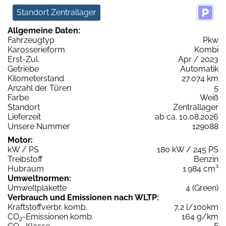
Standort Zentrallager
Allgemeine Daten:
Fahrzeugtyp
Pkw
Karosserieform
Kombi
Erst-Zul.
Apr / 2023
Getriebe
Automatik
Kilometerstand
27.074 km
Anzahl der Türen
5
Farbe
Weiß
Standort
Zentrallager
Lieferzeit
ab ca. 10.08.2026
Unsere Nummer
129088
Motor:
kW / PS
180 kW / 245 PS
Treibstoff
Benzin
Hubraum
1.984 cm³
Umweltnormen:
Umweltplakette
4 (Green)
Verbrauch und Emissionen nach WLTP:
Kraftstoffverbr. komb.
7,2 l/100km
CO
-Emissionen komb.
164 g/km
2