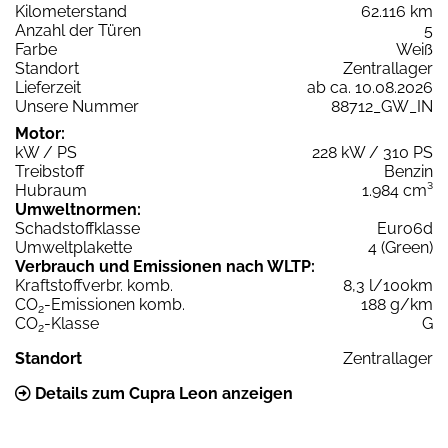
Kilometerstand
62.116 km
Anzahl der Türen
5
Farbe
Weiß
Standort
Zentrallager
Lieferzeit
ab ca. 10.08.2026
Unsere Nummer
88712_GW_IN
Motor:
kW / PS
228 kW / 310 PS
Treibstoff
Benzin
Hubraum
1.984 cm³
Umweltnormen:
Schadstoffklasse
Euro6d
Umweltplakette
4 (Green)
Verbrauch und Emissionen nach WLTP:
Kraftstoffverbr. komb.
8,3 l/100km
CO
-Emissionen komb.
188 g/km
2
CO
-Klasse
G
2
Standort
Zentrallager
Details zum Cupra Leon anzeigen