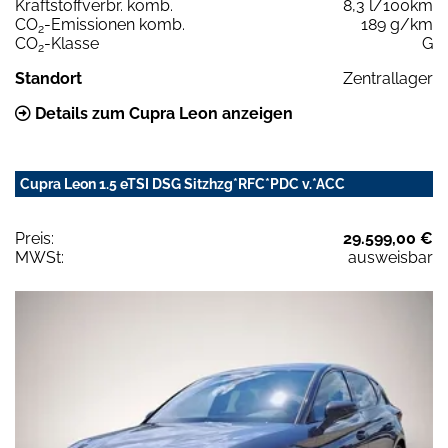
Kraftstoffverbr. komb.
8,3 l/100km
CO
-Emissionen komb.
189 g/km
2
CO
-Klasse
G
2
Standort
Zentrallager
Details zum Cupra Leon anzeigen
Cupra Leon 1.5 eTSI DSG Sitzhzg*RFC*PDC v.*ACC
Preis:
29.599,00 €
MWSt:
ausweisbar