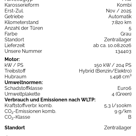
Karosserieform
Kombi
Erst-Zul.
Nov / 2025
Getriebe
Automatik
Kilometerstand
7.820 km
Anzahl der Türen
5
Farbe
Grau
Standort
Zentrallager
Lieferzeit
ab ca. 10.08.2026
Unsere Nummer
134403
Motor:
kW / PS
150 kW / 204 PS
Treibstoff
Hybrid (Benzin/Elektro)
Hubraum
1.498 cm³
Umweltnormen:
Schadstoffklasse
Euro6
Umweltplakette
4 (Green)
Verbrauch und Emissionen nach WLTP:
Kraftstoffverbr. komb.
5,3 l/100km
CO
-Emissionen komb.
9 g/km
2
CO
-Klasse
B
2
Standort
Zentrallager