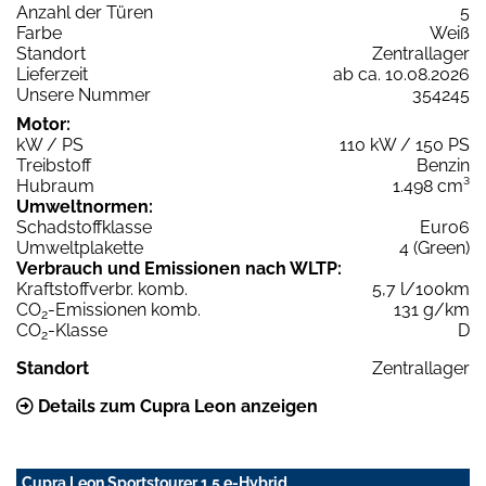
Anzahl der Türen
5
Farbe
Weiß
Standort
Zentrallager
Lieferzeit
ab ca. 10.08.2026
Unsere Nummer
354245
Motor:
kW / PS
110 kW / 150 PS
Treibstoff
Benzin
Hubraum
1.498 cm³
Umweltnormen:
Schadstoffklasse
Euro6
Umweltplakette
4 (Green)
Verbrauch und Emissionen nach WLTP:
Kraftstoffverbr. komb.
5,7 l/100km
CO
-Emissionen komb.
131 g/km
2
CO
-Klasse
D
2
Standort
Zentrallager
Details zum Cupra Leon anzeigen
Cupra Leon Sportstourer 1.5 e-Hybrid