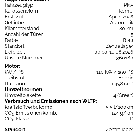
Fahrzeugtyp
Pkw
Karosserieform
Kombi
Erst-Zul.
Apr / 2026
Getriebe
Automatik
Kilometerstand
80 km
Anzahl der Türen
5
Farbe
Blau
Standort
Zentrallager
Lieferzeit
ab ca. 10.08.2026
Unsere Nummer
360160
Motor:
kW / PS
110 kW / 150 PS
Treibstoff
Benzin
Hubraum
1.498 cm³
Umweltnormen:
Umweltplakette
4 (Green)
Verbrauch und Emissionen nach WLTP:
Kraftstoffverbr. komb.
5,5 l/100km
CO
-Emissionen komb.
124 g/km
2
CO
-Klasse
D
2
Standort
Zentrallager