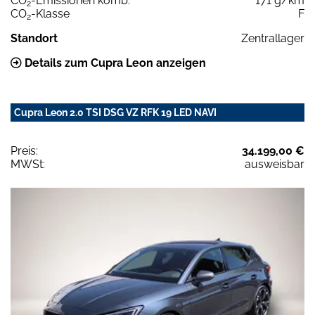
CO
-Emissionen komb.
171 g/km
2
CO
-Klasse
F
2
Standort
Zentrallager
Details zum Cupra Leon anzeigen
Cupra Leon 2.0 TSI DSG VZ RFK 19 LED NAVI
Preis:
34.199,00 €
MWSt:
ausweisbar