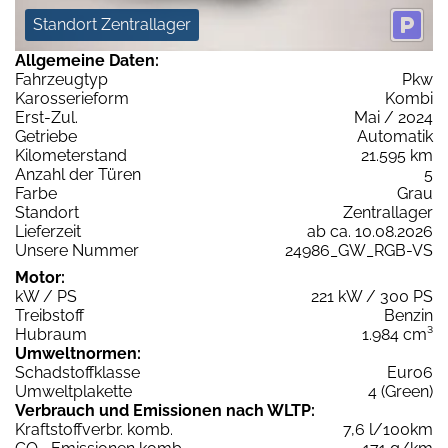
Standort Zentrallager
Allgemeine Daten:
Fahrzeugtyp
Pkw
Karosserieform
Kombi
Erst-Zul.
Mai / 2024
Getriebe
Automatik
Kilometerstand
21.595 km
Anzahl der Türen
5
Farbe
Grau
Standort
Zentrallager
Lieferzeit
ab ca. 10.08.2026
Unsere Nummer
24986_GW_RGB-VS
Motor:
kW / PS
221 kW / 300 PS
Treibstoff
Benzin
Hubraum
1.984 cm³
Umweltnormen:
Schadstoffklasse
Euro6
Umweltplakette
4 (Green)
Verbrauch und Emissionen nach WLTP:
Kraftstoffverbr. komb.
7,6 l/100km