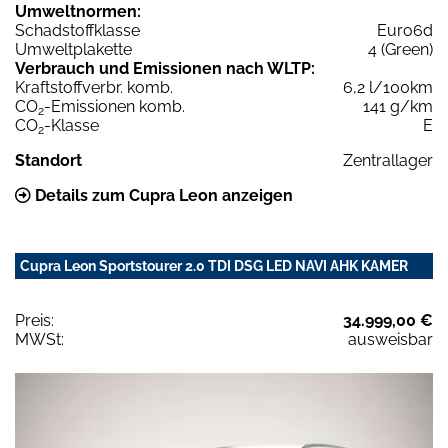
Umweltnormen:
Schadstoffklasse
Euro6d
Umweltplakette
4 (Green)
Verbrauch und Emissionen nach WLTP:
Kraftstoffverbr. komb.
6,2 l/100km
CO
-Emissionen komb.
141 g/km
2
CO
-Klasse
E
2
Standort
Zentrallager
Details zum Cupra Leon anzeigen
Cupra Leon Sportstourer 2.0 TDI DSG LED NAVI AHK KAMER
Preis:
34.999,00 €
MWSt:
ausweisbar