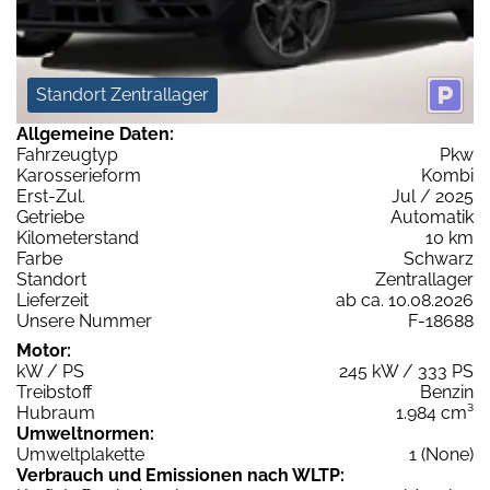
Standort Zentrallager
Allgemeine Daten:
Fahrzeugtyp
Pkw
Karosserieform
Kombi
Erst-Zul.
Jul / 2025
Getriebe
Automatik
Kilometerstand
10 km
Farbe
Schwarz
Standort
Zentrallager
Lieferzeit
ab ca. 10.08.2026
Unsere Nummer
F-18688
Motor:
kW / PS
245 kW / 333 PS
Treibstoff
Benzin
Hubraum
1.984 cm³
Umweltnormen:
Umweltplakette
1 (None)
Verbrauch und Emissionen nach WLTP: