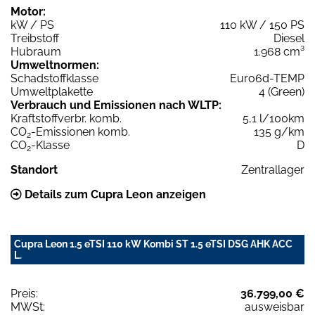
Motor:
kW / PS
110 kW / 150 PS
Treibstoff
Diesel
Hubraum
1.968 cm³
Umweltnormen:
Schadstoffklasse
Euro6d-TEMP
Umweltplakette
4 (Green)
Verbrauch und Emissionen nach WLTP:
Kraftstoffverbr. komb.
5,1 l/100km
CO
-Emissionen komb.
135 g/km
2
CO
-Klasse
D
2
Standort
Zentrallager
Details zum Cupra Leon anzeigen
Cupra Leon 1.5 eTSI 110 kW Kombi ST 1.5 eTSI DSG AHK ACC
L.
Preis:
36.799,00 €
MWSt:
ausweisbar