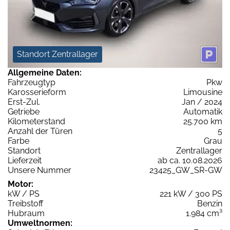
Standort Zentrallager
Allgemeine Daten:
Fahrzeugtyp
Pkw
Karosserieform
Limousine
Erst-Zul.
Jan / 2024
Getriebe
Automatik
Kilometerstand
25.700 km
Anzahl der Türen
5
Farbe
Grau
Standort
Zentrallager
Lieferzeit
ab ca. 10.08.2026
Unsere Nummer
23425_GW_SR-GW
Motor:
kW / PS
221 kW / 300 PS
Treibstoff
Benzin
Hubraum
1.984 cm³
Umweltnormen: