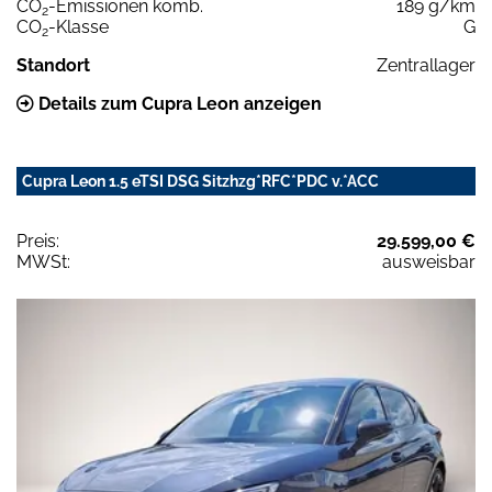
CO
-Emissionen komb.
189 g/km
2
CO
-Klasse
G
2
Standort
Zentrallager
Details zum Cupra Leon anzeigen
Cupra Leon 1.5 eTSI DSG Sitzhzg*RFC*PDC v.*ACC
Preis:
29.599,00 €
MWSt:
ausweisbar