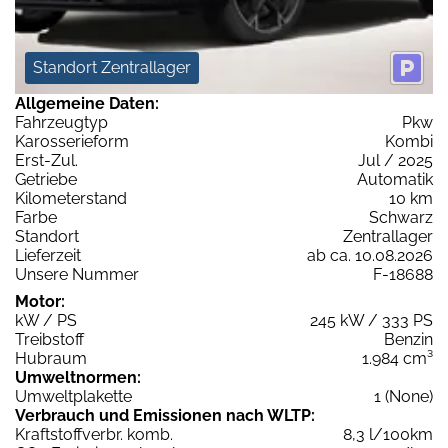
Standort Zentrallager
Allgemeine Daten:
Fahrzeugtyp
Pkw
Karosserieform
Kombi
Erst-Zul.
Jul / 2025
Getriebe
Automatik
Kilometerstand
10 km
Farbe
Schwarz
Standort
Zentrallager
Lieferzeit
ab ca. 10.08.2026
Unsere Nummer
F-18688
Motor:
kW / PS
245 kW / 333 PS
Treibstoff
Benzin
Hubraum
1.984 cm³
Umweltnormen:
Umweltplakette
1 (None)
Verbrauch und Emissionen nach WLTP:
Kraftstoffverbr. komb.
8,3 l/100km