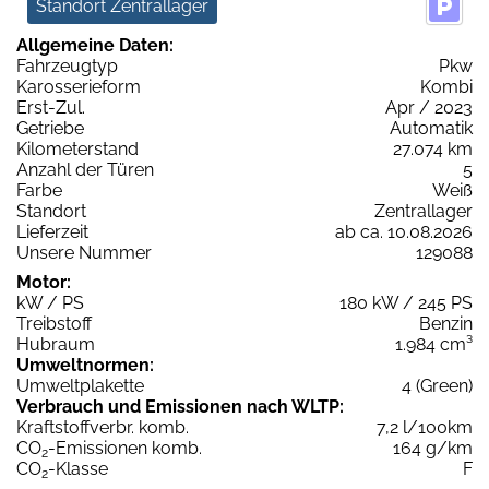
Standort Zentrallager
Allgemeine Daten:
Fahrzeugtyp
Pkw
Karosserieform
Kombi
Erst-Zul.
Apr / 2023
Getriebe
Automatik
Kilometerstand
27.074 km
Anzahl der Türen
5
Farbe
Weiß
Standort
Zentrallager
Lieferzeit
ab ca. 10.08.2026
Unsere Nummer
129088
Motor:
kW / PS
180 kW / 245 PS
Treibstoff
Benzin
Hubraum
1.984 cm³
Umweltnormen:
Umweltplakette
4 (Green)
Verbrauch und Emissionen nach WLTP:
Kraftstoffverbr. komb.
7,2 l/100km
CO
-Emissionen komb.
164 g/km
2
CO
-Klasse
F
2