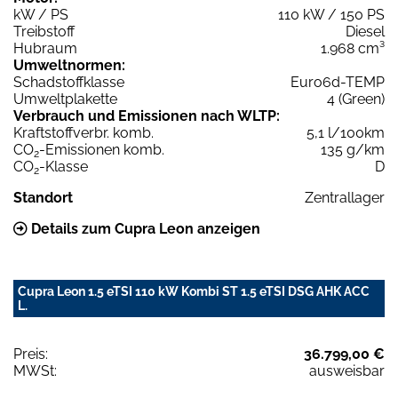
kW / PS
110 kW / 150 PS
Treibstoff
Diesel
Hubraum
1.968 cm³
Umweltnormen:
Schadstoffklasse
Euro6d-TEMP
Umweltplakette
4 (Green)
Verbrauch und Emissionen nach WLTP:
Kraftstoffverbr. komb.
5,1 l/100km
CO
-Emissionen komb.
135 g/km
2
CO
-Klasse
D
2
Standort
Zentrallager
Details zum Cupra Leon anzeigen
Cupra Leon 1.5 eTSI 110 kW Kombi ST 1.5 eTSI DSG AHK ACC
L.
Preis:
36.799,00 €
MWSt:
ausweisbar