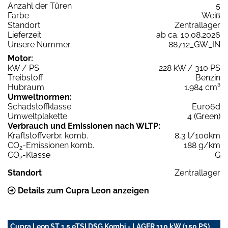
Anzahl der Türen
5
Farbe
Weiß
Standort
Zentrallager
Lieferzeit
ab ca. 10.08.2026
Unsere Nummer
88712_GW_IN
Motor:
kW / PS
228 kW / 310 PS
Treibstoff
Benzin
Hubraum
1.984 cm³
Umweltnormen:
Schadstoffklasse
Euro6d
Umweltplakette
4 (Green)
Verbrauch und Emissionen nach WLTP:
Kraftstoffverbr. komb.
8,3 l/100km
CO
-Emissionen komb.
188 g/km
2
CO
-Klasse
G
2
Standort
Zentrallager
Details zum Cupra Leon anzeigen
Cupra Leon ST 1,5 eTSI DSG Kombi - LAGER 110 kW (150 PS), .