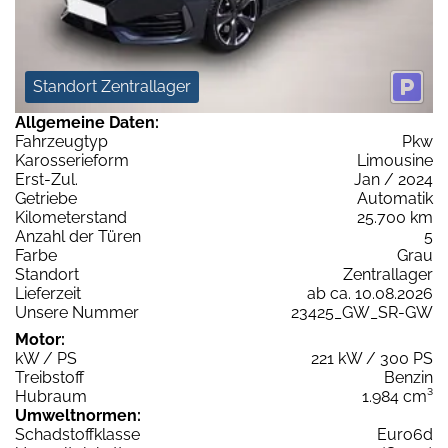
Standort Zentrallager
Allgemeine Daten:
Fahrzeugtyp
Pkw
Karosserieform
Limousine
Erst-Zul.
Jan / 2024
Getriebe
Automatik
Kilometerstand
25.700 km
Anzahl der Türen
5
Farbe
Grau
Standort
Zentrallager
Lieferzeit
ab ca. 10.08.2026
Unsere Nummer
23425_GW_SR-GW
Motor:
kW / PS
221 kW / 300 PS
Treibstoff
Benzin
Hubraum
1.984 cm³
Umweltnormen:
Schadstoffklasse
Euro6d