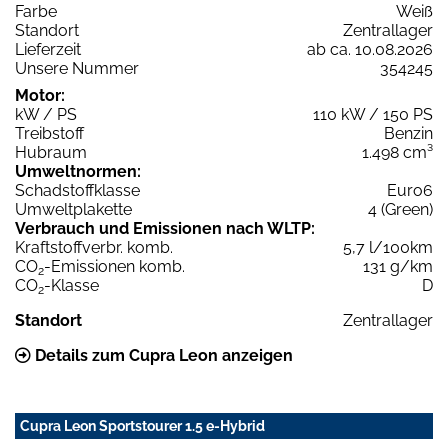
Farbe
Weiß
Standort
Zentrallager
Lieferzeit
ab ca. 10.08.2026
Unsere Nummer
354245
Motor:
kW / PS
110 kW / 150 PS
Treibstoff
Benzin
Hubraum
1.498 cm³
Umweltnormen:
Schadstoffklasse
Euro6
Umweltplakette
4 (Green)
Verbrauch und Emissionen nach WLTP:
Kraftstoffverbr. komb.
5,7 l/100km
CO
-Emissionen komb.
131 g/km
2
CO
-Klasse
D
2
Standort
Zentrallager
Details zum Cupra Leon anzeigen
Cupra Leon Sportstourer 1.5 e-Hybrid