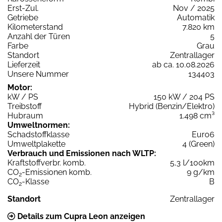
Erst-Zul.
Nov / 2025
Getriebe
Automatik
Kilometerstand
7.820 km
Anzahl der Türen
5
Farbe
Grau
Standort
Zentrallager
Lieferzeit
ab ca. 10.08.2026
Unsere Nummer
134403
Motor:
kW / PS
150 kW / 204 PS
Treibstoff
Hybrid (Benzin/Elektro)
Hubraum
1.498 cm³
Umweltnormen:
Schadstoffklasse
Euro6
Umweltplakette
4 (Green)
Verbrauch und Emissionen nach WLTP:
Kraftstoffverbr. komb.
5,3 l/100km
CO
-Emissionen komb.
9 g/km
2
CO
-Klasse
B
2
Standort
Zentrallager
Details zum Cupra Leon anzeigen