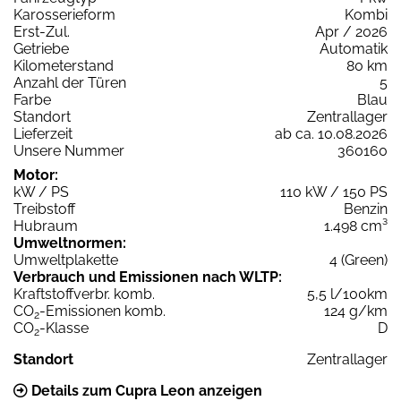
Karosserieform
Kombi
Erst-Zul.
Apr / 2026
Getriebe
Automatik
Kilometerstand
80 km
Anzahl der Türen
5
Farbe
Blau
Standort
Zentrallager
Lieferzeit
ab ca. 10.08.2026
Unsere Nummer
360160
Motor:
kW / PS
110 kW / 150 PS
Treibstoff
Benzin
Hubraum
1.498 cm³
Umweltnormen:
Umweltplakette
4 (Green)
Verbrauch und Emissionen nach WLTP:
Kraftstoffverbr. komb.
5,5 l/100km
CO
-Emissionen komb.
124 g/km
2
CO
-Klasse
D
2
Standort
Zentrallager
Details zum Cupra Leon anzeigen