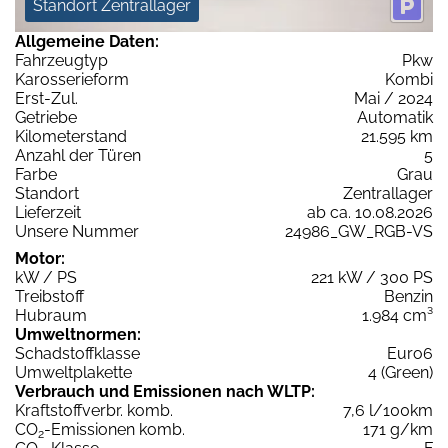
Standort Zentrallager
Allgemeine Daten:
Fahrzeugtyp
Pkw
Karosserieform
Kombi
Erst-Zul.
Mai / 2024
Getriebe
Automatik
Kilometerstand
21.595 km
Anzahl der Türen
5
Farbe
Grau
Standort
Zentrallager
Lieferzeit
ab ca. 10.08.2026
Unsere Nummer
24986_GW_RGB-VS
Motor:
kW / PS
221 kW / 300 PS
Treibstoff
Benzin
Hubraum
1.984 cm³
Umweltnormen:
Schadstoffklasse
Euro6
Umweltplakette
4 (Green)
Verbrauch und Emissionen nach WLTP:
Kraftstoffverbr. komb.
7,6 l/100km
CO
-Emissionen komb.
171 g/km
2