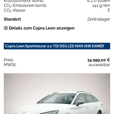
Kraftstoffverbr. komb.
6,2 l/100km
CO
-Emissionen komb.
141 g/km
2
CO
-Klasse
E
2
Standort
Zentrallager
Details zum Cupra Leon anzeigen
Cupra Leon Sportstourer 2.0 TDI DSG LED NAVI AHK KAMER
Preis:
34.999,00 €
MWSt:
ausweisbar