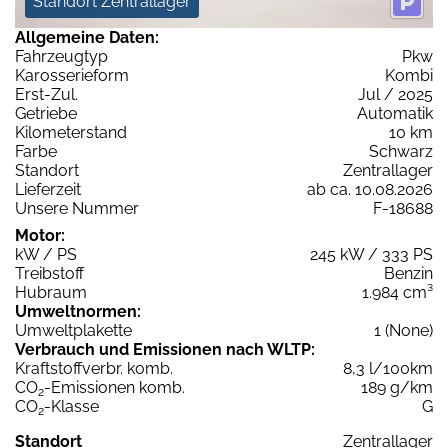
Standort Zentrallager
Allgemeine Daten:
Fahrzeugtyp
Pkw
Karosserieform
Kombi
Erst-Zul.
Jul / 2025
Getriebe
Automatik
Kilometerstand
10 km
Farbe
Schwarz
Standort
Zentrallager
Lieferzeit
ab ca. 10.08.2026
Unsere Nummer
F-18688
Motor:
kW / PS
245 kW / 333 PS
Treibstoff
Benzin
Hubraum
1.984 cm³
Umweltnormen:
Umweltplakette
1 (None)
Verbrauch und Emissionen nach WLTP:
Kraftstoffverbr. komb.
8,3 l/100km
CO
-Emissionen komb.
189 g/km
2
CO
-Klasse
G
2
Standort
Zentrallager