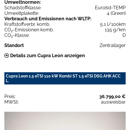
Umweltnormen:
Schadstoffklasse
Euro6d-TEMP
Umweltplakette
4 (Green)
Verbrauch und Emissionen nach WLTP:
Kraftstoffverbr. komb.
5,1 l/100km
CO
-Emissionen komb.
135 g/km
2
CO
-Klasse
D
2
Standort
Zentrallager
Details zum Cupra Leon anzeigen
Cupra Leon 1.5 eTSI 110 kW Kombi ST 1.5 eTSI DSG AHK ACC
L.
Preis:
36.799,00 €
MWSt:
ausweisbar