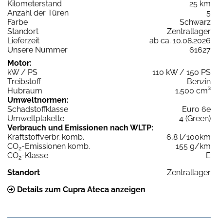
Kilometerstand
25 km
Anzahl der Türen
5
Farbe
Schwarz
Standort
Zentrallager
Lieferzeit
ab ca. 10.08.2026
Unsere Nummer
61627
Motor:
kW / PS
110 kW / 150 PS
Treibstoff
Benzin
Hubraum
1.500 cm³
Umweltnormen:
Schadstoffklasse
Euro 6e
Umweltplakette
4 (Green)
Verbrauch und Emissionen nach WLTP:
Kraftstoffverbr. komb.
6,8 l/100km
CO
-Emissionen komb.
155 g/km
2
CO
-Klasse
E
2
Standort
Zentrallager
Details zum Cupra Ateca anzeigen