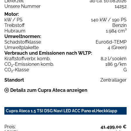
Lieferzeit
ab ca. 10.08.2026
Unsere Nummer
14252
Motor:
kW / PS
140 kW / 190 PS
Treibstoff
Benzin
Hubraum
1.984 cm³
Umweltnormen:
Schadstoffklasse
Euro6d-TEMP
Umweltplakette
4 (Green)
Verbrauch und Emissionen nach WLTP:
Kraftstoffverbr. komb.
8,2 l/100km
CO
-Emissionen komb.
186 g/km
2
CO
-Klasse
G
2
Standort
Zentrallager
Details zum Cupra Ateca anzeigen
Cupra Ateca 1.5 TSI DSG Navi LED ACC Pano el.Heckklapp
Preis:
41.499,00 €