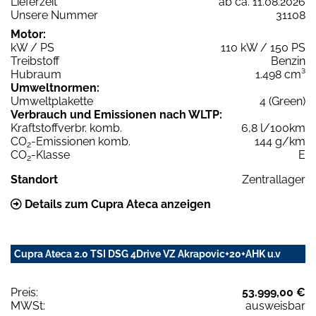
Lieferzeit
ab ca. 11.08.2026
Unsere Nummer
31108
Motor:
kW / PS
110 kW / 150 PS
Treibstoff
Benzin
Hubraum
1.498 cm³
Umweltnormen:
Umweltplakette
4 (Green)
Verbrauch und Emissionen nach WLTP:
Kraftstoffverbr. komb.
6,8 l/100km
CO
-Emissionen komb.
144 g/km
2
CO
-Klasse
E
2
Standort
Zentrallager
Details zum Cupra Ateca anzeigen
Cupra Ateca 2.0 TSI DSG 4Drive VZ Akrapovic+20+AHK u.v
Preis:
53.999,00 €
MWSt:
ausweisbar