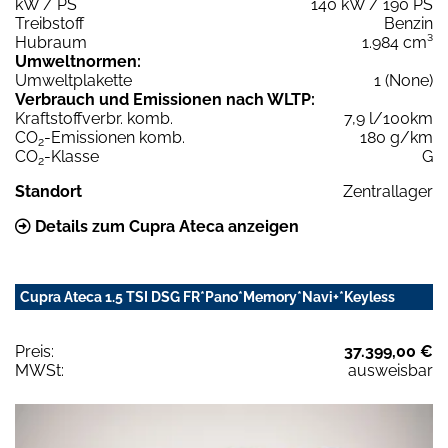
kW / PS
140 kW / 190 PS
Treibstoff
Benzin
Hubraum
1.984 cm³
Umweltnormen:
Umweltplakette
1 (None)
Verbrauch und Emissionen nach WLTP:
Kraftstoffverbr. komb.
7,9 l/100km
CO
-Emissionen komb.
180 g/km
2
CO
-Klasse
G
2
Standort
Zentrallager
Details zum Cupra Ateca anzeigen
Cupra Ateca 1.5 TSI DSG FR*Pano*Memory*Navi+*Keyless
Preis:
37.399,00 €
MWSt:
ausweisbar