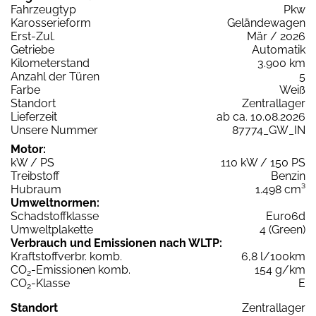
Fahrzeugtyp
Pkw
Karosserieform
Geländewagen
Erst-Zul.
Mär / 2026
Getriebe
Automatik
Kilometerstand
3.900 km
Anzahl der Türen
5
Farbe
Weiß
Standort
Zentrallager
Lieferzeit
ab ca. 10.08.2026
Unsere Nummer
87774_GW_IN
Motor:
kW / PS
110 kW / 150 PS
Treibstoff
Benzin
Hubraum
1.498 cm³
Umweltnormen:
Schadstoffklasse
Euro6d
Umweltplakette
4 (Green)
Verbrauch und Emissionen nach WLTP:
Kraftstoffverbr. komb.
6,8 l/100km
CO
-Emissionen komb.
154 g/km
2
CO
-Klasse
E
2
Standort
Zentrallager