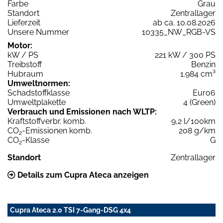
Farbe
Grau
Standort
Zentrallager
Lieferzeit
ab ca. 10.08.2026
Unsere Nummer
10335_NW_RGB-VS
Motor:
kW / PS
221 kW / 300 PS
Treibstoff
Benzin
Hubraum
1.984 cm³
Umweltnormen:
Schadstoffklasse
Euro6
Umweltplakette
4 (Green)
Verbrauch und Emissionen nach WLTP:
Kraftstoffverbr. komb.
9,2 l/100km
CO
-Emissionen komb.
208 g/km
2
CO
-Klasse
G
2
Standort
Zentrallager
Details zum Cupra Ateca anzeigen
Cupra Ateca 2.0 TSI 7-Gang-DSG 4x4