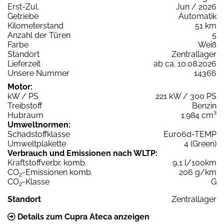
Erst-Zul.
Jun / 2026
Getriebe
Automatik
Kilometerstand
51 km
Anzahl der Türen
5
Farbe
Weiß
Standort
Zentrallager
Lieferzeit
ab ca. 10.08.2026
Unsere Nummer
14366
Motor:
kW / PS
221 kW / 300 PS
Treibstoff
Benzin
Hubraum
1.984 cm³
Umweltnormen:
Schadstoffklasse
Euro6d-TEMP
Umweltplakette
4 (Green)
Verbrauch und Emissionen nach WLTP:
Kraftstoffverbr. komb.
9,1 l/100km
CO
-Emissionen komb.
206 g/km
2
CO
-Klasse
G
2
Standort
Zentrallager
Details zum Cupra Ateca anzeigen