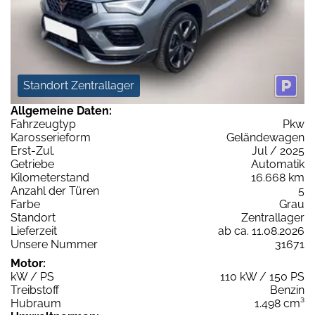
Standort Zentrallager
Allgemeine Daten:
Fahrzeugtyp
Pkw
Karosserieform
Geländewagen
Erst-Zul.
Jul / 2025
Getriebe
Automatik
Kilometerstand
16.668 km
Anzahl der Türen
5
Farbe
Grau
Standort
Zentrallager
Lieferzeit
ab ca. 11.08.2026
Unsere Nummer
31671
Motor:
kW / PS
110 kW / 150 PS
Treibstoff
Benzin
Hubraum
1.498 cm³