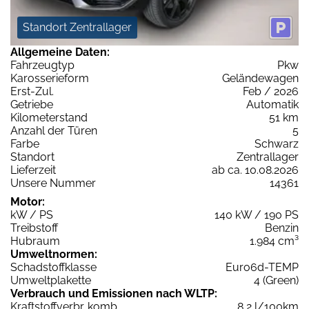
Standort Zentrallager
Allgemeine Daten:
Fahrzeugtyp
Pkw
Karosserieform
Geländewagen
Erst-Zul.
Feb / 2026
Getriebe
Automatik
Kilometerstand
51 km
Anzahl der Türen
5
Farbe
Schwarz
Standort
Zentrallager
Lieferzeit
ab ca. 10.08.2026
Unsere Nummer
14361
Motor:
kW / PS
140 kW / 190 PS
Treibstoff
Benzin
Hubraum
1.984 cm³
Umweltnormen:
Schadstoffklasse
Euro6d-TEMP
Umweltplakette
4 (Green)
Verbrauch und Emissionen nach WLTP:
Kraftstoffverbr. komb.
8,2 l/100km