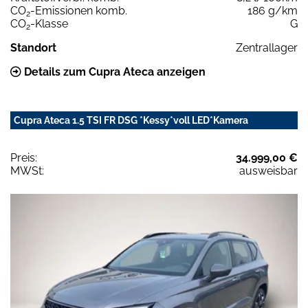
CO
-Emissionen komb.
186 g/km
2
CO
-Klasse
G
2
Standort
Zentrallager
Details zum Cupra Ateca anzeigen
Cupra Ateca 1.5 TSI FR DSG *Kessy*voll LED*Kamera
Preis:
34.999,00 €
MWSt:
ausweisbar