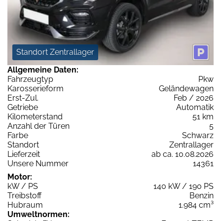
Standort Zentrallager
Allgemeine Daten:
Fahrzeugtyp
Pkw
Karosserieform
Geländewagen
Erst-Zul.
Feb / 2026
Getriebe
Automatik
Kilometerstand
51 km
Anzahl der Türen
5
Farbe
Schwarz
Standort
Zentrallager
Lieferzeit
ab ca. 10.08.2026
Unsere Nummer
14361
Motor:
kW / PS
140 kW / 190 PS
Treibstoff
Benzin
Hubraum
1.984 cm³
Umweltnormen: