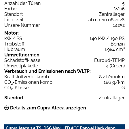
Anzahl der Türen
5
Farbe
Weiß
Standort
Zentrallager
Lieferzeit
ab ca. 10.08.2026
Unsere Nummer
14252
Motor:
kW / PS
140 kW / 190 PS
Treibstoff
Benzin
Hubraum
1.984 cm³
Umweltnormen:
Schadstoffklasse
Euro6d-TEMP
Umweltplakette
4 (Green)
Verbrauch und Emissionen nach WLTP:
Kraftstoffverbr. komb.
8,2 l/100km
CO
-Emissionen komb.
186 g/km
2
CO
-Klasse
G
2
Standort
Zentrallager
Details zum Cupra Ateca anzeigen
Cupra Ateca 1.5 TSI DSG Navi LED ACC Pano el.Heckklapp