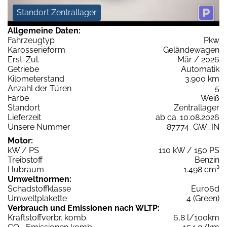
Standort Zentrallager
Allgemeine Daten:
Fahrzeugtyp
Pkw
Karosserieform
Geländewagen
Erst-Zul.
Mär / 2026
Getriebe
Automatik
Kilometerstand
3.900 km
Anzahl der Türen
5
Farbe
Weiß
Standort
Zentrallager
Lieferzeit
ab ca. 10.08.2026
Unsere Nummer
87774_GW_IN
Motor:
kW / PS
110 kW / 150 PS
Treibstoff
Benzin
Hubraum
1.498 cm³
Umweltnormen:
Schadstoffklasse
Euro6d
Umweltplakette
4 (Green)
Verbrauch und Emissionen nach WLTP:
Kraftstoffverbr. komb.
6,8 l/100km