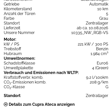
Getriebe
Automatik
Kilometerstand
10 km
Anzahl der Türen
5
Farbe
Grau
Standort
Zentrallager
Lieferzeit
ab ca. 10.08.2026
Unsere Nummer
10335_NW_RGB-VS
Motor:
kW / PS
221 kW / 300 PS
Treibstoff
Benzin
Hubraum
1.984 cm³
Umweltnormen:
Schadstoffklasse
Euro6
Umweltplakette
4 (Green)
Verbrauch und Emissionen nach WLTP:
Kraftstoffverbr. komb.
9,2 l/100km
CO
-Emissionen komb.
208 g/km
2
CO
-Klasse
G
2
Standort
Zentrallager
Details zum Cupra Ateca anzeigen