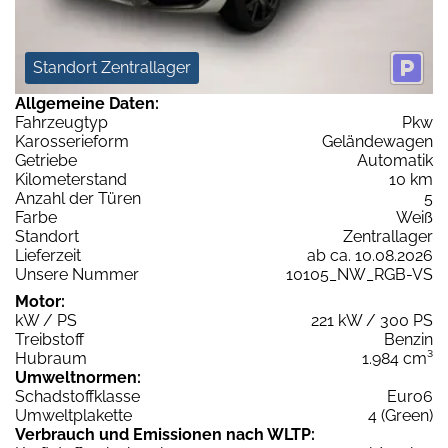
Standort Zentrallager
Allgemeine Daten:
Fahrzeugtyp
Pkw
Karosserieform
Geländewagen
Getriebe
Automatik
Kilometerstand
10 km
Anzahl der Türen
5
Farbe
Weiß
Standort
Zentrallager
Lieferzeit
ab ca. 10.08.2026
Unsere Nummer
10105_NW_RGB-VS
Motor:
kW / PS
221 kW / 300 PS
Treibstoff
Benzin
Hubraum
1.984 cm³
Umweltnormen:
Schadstoffklasse
Euro6
Umweltplakette
4 (Green)
Verbrauch und Emissionen nach WLTP: