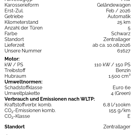
Karosserieform
Geländewagen
Erst-Zul.
Feb / 2026
Getriebe
Automatik
Kilometerstand
25 km
Anzahl der Türen
5
Farbe
Schwarz
Standort
Zentrallager
Lieferzeit
ab ca. 10.08.2026
Unsere Nummer
61627
Motor:
kW / PS
110 kW / 150 PS
Treibstoff
Benzin
Hubraum
1.500 cm³
Umweltnormen:
Schadstoffklasse
Euro 6e
Umweltplakette
4 (Green)
Verbrauch und Emissionen nach WLTP:
Kraftstoffverbr. komb.
6,8 l/100km
CO
-Emissionen komb.
155 g/km
2
CO
-Klasse
E
2
Standort
Zentrallager