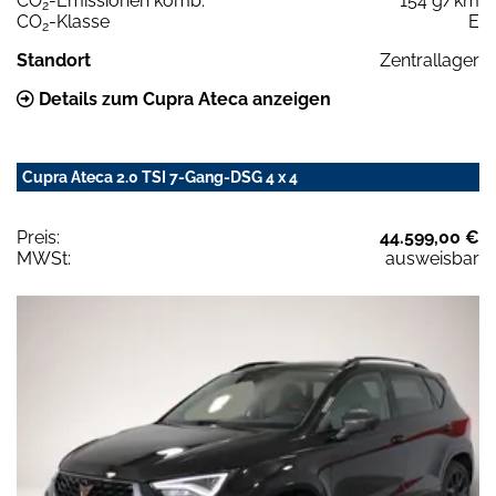
CO
-Emissionen komb.
154 g/km
2
CO
-Klasse
E
2
Standort
Zentrallager
Details zum Cupra Ateca anzeigen
Cupra Ateca 2.0 TSI 7-Gang-DSG 4 x 4
Preis:
44.599,00 €
MWSt:
ausweisbar