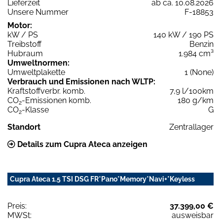
Lieferzeit
ab ca. 10.08.2026
Unsere Nummer
F-18853
Motor:
kW / PS
140 kW / 190 PS
Treibstoff
Benzin
Hubraum
1.984 cm³
Umweltnormen:
Umweltplakette
1 (None)
Verbrauch und Emissionen nach WLTP:
Kraftstoffverbr. komb.
7,9 l/100km
CO
-Emissionen komb.
180 g/km
2
CO
-Klasse
G
2
Standort
Zentrallager
Details zum Cupra Ateca anzeigen
Cupra Ateca 1.5 TSI DSG FR*Pano*Memory*Navi+*Keyless
Preis:
37.399,00 €
MWSt:
ausweisbar