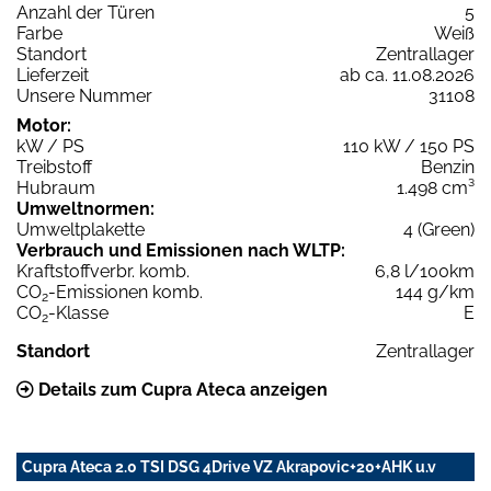
Anzahl der Türen
5
Farbe
Weiß
Standort
Zentrallager
Lieferzeit
ab ca. 11.08.2026
Unsere Nummer
31108
Motor:
kW / PS
110 kW / 150 PS
Treibstoff
Benzin
Hubraum
1.498 cm³
Umweltnormen:
Umweltplakette
4 (Green)
Verbrauch und Emissionen nach WLTP:
Kraftstoffverbr. komb.
6,8 l/100km
CO
-Emissionen komb.
144 g/km
2
CO
-Klasse
E
2
Standort
Zentrallager
Details zum Cupra Ateca anzeigen
Cupra Ateca 2.0 TSI DSG 4Drive VZ Akrapovic+20+AHK u.v