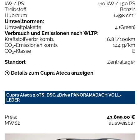
kW / PS
110 kW / 150 PS
Treibstoff
Benzin
Hubraum
1.498 cm³
Umweltnormen:
Umweltplakette
4 (Green)
Verbrauch und Emissionen nach WLTP:
Kraftstoffverbr. komb.
6,8 l/100km
CO
-Emissionen komb.
144 g/km
2
CO
-Klasse
E
2
Standort
Zentrallager
Details zum Cupra Ateca anzeigen
Cupra Ateca 2.0TSI DSG 4Drive PANORAMADACH VOLL-
LEDER
Preis:
43.899,00 €
MWSt:
ausweisbar