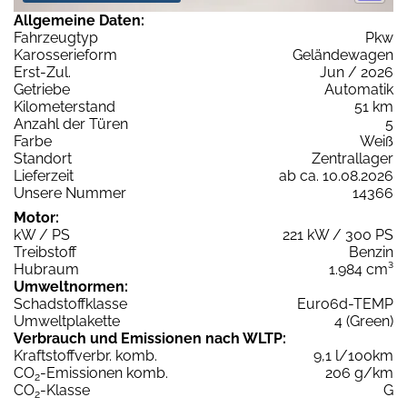
Allgemeine Daten:
Fahrzeugtyp
Pkw
Karosserieform
Geländewagen
Erst-Zul.
Jun / 2026
Getriebe
Automatik
Kilometerstand
51 km
Anzahl der Türen
5
Farbe
Weiß
Standort
Zentrallager
Lieferzeit
ab ca. 10.08.2026
Unsere Nummer
14366
Motor:
kW / PS
221 kW / 300 PS
Treibstoff
Benzin
Hubraum
1.984 cm³
Umweltnormen:
Schadstoffklasse
Euro6d-TEMP
Umweltplakette
4 (Green)
Verbrauch und Emissionen nach WLTP:
Kraftstoffverbr. komb.
9,1 l/100km
CO
-Emissionen komb.
206 g/km
2
CO
-Klasse
G
2