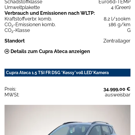
Schadstoffklasse
Euro6d-TEMP
Umweltplakette
4 (Green)
Verbrauch und Emissionen nach WLTP:
Kraftstoffverbr. komb.
8,2 l/100km
CO
-Emissionen komb.
186 g/km
2
CO
-Klasse
G
2
Standort
Zentrallager
Details zum Cupra Ateca anzeigen
Cupra Ateca 1.5 TSI FR DSG *Kessy*voll LED*Kamera
Preis:
34.999,00 €
MWSt:
ausweisbar