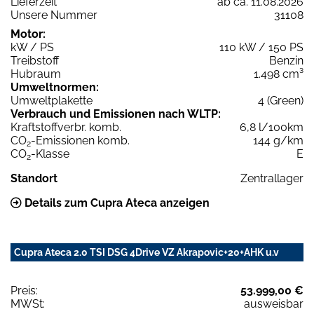
Lieferzeit
ab ca. 11.08.2026
Unsere Nummer
31108
Motor:
kW / PS
110 kW / 150 PS
Treibstoff
Benzin
Hubraum
1.498 cm³
Umweltnormen:
Umweltplakette
4 (Green)
Verbrauch und Emissionen nach WLTP:
Kraftstoffverbr. komb.
6,8 l/100km
CO
-Emissionen komb.
144 g/km
2
CO
-Klasse
E
2
Standort
Zentrallager
Details zum Cupra Ateca anzeigen
Cupra Ateca 2.0 TSI DSG 4Drive VZ Akrapovic+20+AHK u.v
Preis:
53.999,00 €
MWSt:
ausweisbar