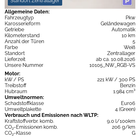
Standort Zentrallager
Allgemeine Daten:
Fahrzeugtyp
Pkw
Karosserieform
Geländewagen
Getriebe
Automatik
Kilometerstand
10 km
Anzahl der Türen
5
Farbe
Weiß
Standort
Zentrallager
Lieferzeit
ab ca. 10.08.2026
Unsere Nummer
10105_NW_RGB-VS
Motor:
kW / PS
221 kW / 300 PS
Treibstoff
Benzin
Hubraum
1.984 cm³
Umweltnormen:
Schadstoffklasse
Euro6
Umweltplakette
4 (Green)
Verbrauch und Emissionen nach WLTP:
Kraftstoffverbr. komb.
9,0 l/100km
CO
-Emissionen komb.
206 g/km
2
CO
-Klasse
G
2