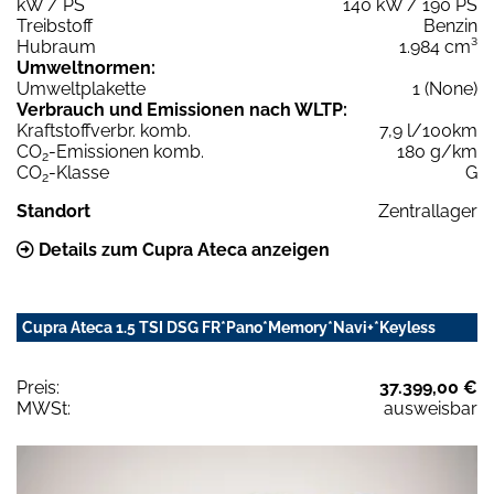
kW / PS
140 kW / 190 PS
Treibstoff
Benzin
Hubraum
1.984 cm³
Umweltnormen:
Umweltplakette
1 (None)
Verbrauch und Emissionen nach WLTP:
Kraftstoffverbr. komb.
7,9 l/100km
CO
-Emissionen komb.
180 g/km
2
CO
-Klasse
G
2
Standort
Zentrallager
Details zum Cupra Ateca anzeigen
Cupra Ateca 1.5 TSI DSG FR*Pano*Memory*Navi+*Keyless
Preis:
37.399,00 €
MWSt:
ausweisbar