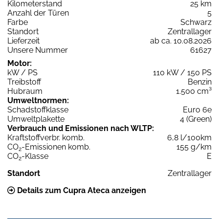
Kilometerstand
25 km
Anzahl der Türen
5
Farbe
Schwarz
Standort
Zentrallager
Lieferzeit
ab ca. 10.08.2026
Unsere Nummer
61627
Motor:
kW / PS
110 kW / 150 PS
Treibstoff
Benzin
Hubraum
1.500 cm³
Umweltnormen:
Schadstoffklasse
Euro 6e
Umweltplakette
4 (Green)
Verbrauch und Emissionen nach WLTP:
Kraftstoffverbr. komb.
6,8 l/100km
CO
-Emissionen komb.
155 g/km
2
CO
-Klasse
E
2
Standort
Zentrallager
Details zum Cupra Ateca anzeigen