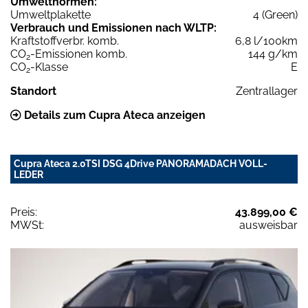
Umweltnormen:
Umweltplakette
4 (Green)
Verbrauch und Emissionen nach WLTP:
Kraftstoffverbr. komb.
6,8 l/100km
CO
-Emissionen komb.
144 g/km
2
CO
-Klasse
E
2
Standort
Zentrallager
Details zum Cupra Ateca anzeigen
Cupra Ateca 2.0TSI DSG 4Drive PANORAMADACH VOLL-
LEDER
Preis:
43.899,00 €
MWSt:
ausweisbar