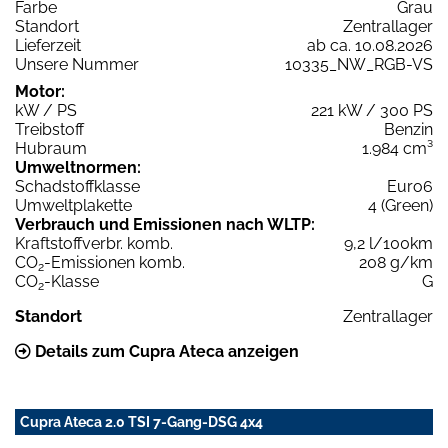
Farbe
Grau
Standort
Zentrallager
Lieferzeit
ab ca. 10.08.2026
Unsere Nummer
10335_NW_RGB-VS
Motor:
kW / PS
221 kW / 300 PS
Treibstoff
Benzin
Hubraum
1.984 cm³
Umweltnormen:
Schadstoffklasse
Euro6
Umweltplakette
4 (Green)
Verbrauch und Emissionen nach WLTP:
Kraftstoffverbr. komb.
9,2 l/100km
CO
-Emissionen komb.
208 g/km
2
CO
-Klasse
G
2
Standort
Zentrallager
Details zum Cupra Ateca anzeigen
Cupra Ateca 2.0 TSI 7-Gang-DSG 4x4