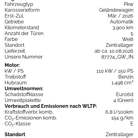
Fahrzeugtyp
Pkw
Karosserieform
Geländewagen
Erst-Zul.
Mär / 2026
Getriebe
Automatik
Kilometerstand
3.900 km
Anzahl der Türen
5
Farbe
Weiß
Standort
Zentrallager
Lieferzeit
ab ca. 10.08.2026
Unsere Nummer
87774_GW_IN
Motor:
kW / PS
110 kW / 150 PS
Treibstoff
Benzin
Hubraum
1.498 cm³
Umweltnormen:
Schadstoffklasse
Euro6d
Umweltplakette
4 (Green)
Verbrauch und Emissionen nach WLTP:
Kraftstoffverbr. komb.
6,8 l/100km
CO
-Emissionen komb.
154 g/km
2
CO
-Klasse
E
2
Standort
Zentrallager