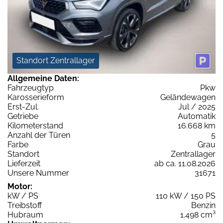
Standort Zentrallager
Allgemeine Daten:
Fahrzeugtyp
Pkw
Karosserieform
Geländewagen
Erst-Zul.
Jul / 2025
Getriebe
Automatik
Kilometerstand
16.668 km
Anzahl der Türen
5
Farbe
Grau
Standort
Zentrallager
Lieferzeit
ab ca. 11.08.2026
Unsere Nummer
31671
Motor:
kW / PS
110 kW / 150 PS
Treibstoff
Benzin
Hubraum
1.498 cm³