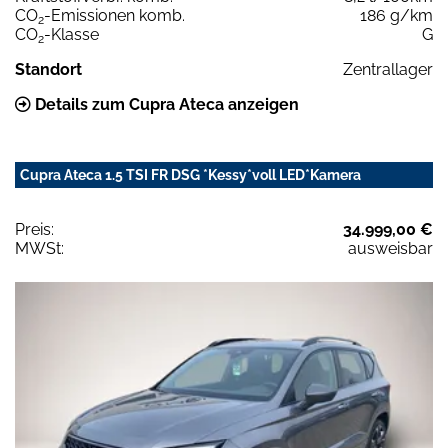
CO
-Emissionen komb.
186 g/km
2
CO
-Klasse
G
2
Standort
Zentrallager
Details zum Cupra Ateca anzeigen
Cupra Ateca 1.5 TSI FR DSG *Kessy*voll LED*Kamera
Preis:
34.999,00 €
MWSt:
ausweisbar