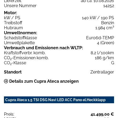
Lieferzeit
ab ca. 10.08.2026
Unsere Nummer
14252
Motor:
kW / PS
140 kW / 190 PS
Treibstoff
Benzin
Hubraum
1.984 cm³
Umweltnormen:
Schadstoffklasse
Euro6d-TEMP
Umweltplakette
4 (Green)
Verbrauch und Emissionen nach WLTP:
Kraftstoffverbr. komb.
8,2 l/100km
CO
-Emissionen komb.
186 g/km
2
CO
-Klasse
G
2
Standort
Zentrallager
Details zum Cupra Ateca anzeigen
Cupra Ateca 1.5 TSI DSG Navi LED ACC Pano el.Heckklapp
Preis:
41.499,00 €