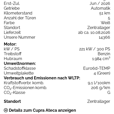
Erst-Zul.
Jun / 2026
Getriebe
Automatik
Kilometerstand
51 km
Anzahl der Türen
5
Farbe
Weiß
Standort
Zentrallager
Lieferzeit
ab ca. 10.08.2026
Unsere Nummer
14366
Motor:
kW / PS
221 kW / 300 PS
Treibstoff
Benzin
Hubraum
1.984 cm³
Umweltnormen:
Schadstoffklasse
Euro6d-TEMP
Umweltplakette
4 (Green)
Verbrauch und Emissionen nach WLTP:
Kraftstoffverbr. komb.
9,1 l/100km
CO
-Emissionen komb.
206 g/km
2
CO
-Klasse
G
2
Standort
Zentrallager
Details zum Cupra Ateca anzeigen