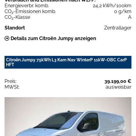
Energieverbr. komb.
24,2 kWh/100km
CO
-Emissionen komb.
0 g/km
2
CO
-Klasse
A
2
Standort
Zentrallager
Details zum Citroën Jumpy anzeigen
Citroën Jumpy 75kWh L3 Kam Nav WinterP 11kW-OBC CarP
HFT
Preis:
39.199,00 €
MWSt:
ausweisbar