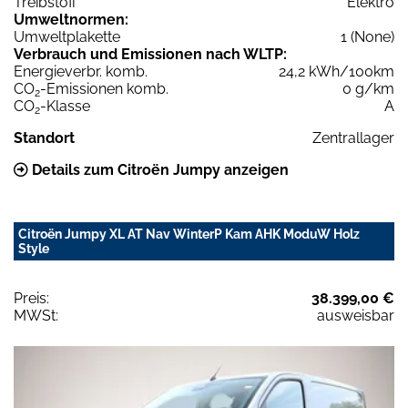
Treibstoff
Elektro
Umweltnormen:
Umweltplakette
1 (None)
Verbrauch und Emissionen nach WLTP:
Energieverbr. komb.
24,2 kWh/100km
CO
-Emissionen komb.
0 g/km
2
CO
-Klasse
A
2
Standort
Zentrallager
Details zum Citroën Jumpy anzeigen
Citroën Jumpy XL AT Nav WinterP Kam AHK ModuW Holz
Style
Preis:
38.399,00 €
MWSt:
ausweisbar