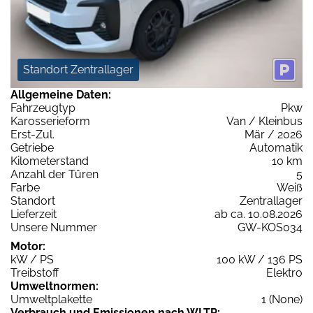
Standort Zentrallager
Allgemeine Daten:
Fahrzeugtyp
Pkw
Karosserieform
Van / Kleinbus
Erst-Zul.
Mär / 2026
Getriebe
Automatik
Kilometerstand
10 km
Anzahl der Türen
5
Farbe
Weiß
Standort
Zentrallager
Lieferzeit
ab ca. 10.08.2026
Unsere Nummer
GW-KOS034
Motor:
kW / PS
100 kW / 136 PS
Treibstoff
Elektro
Umweltnormen:
Umweltplakette
1 (None)
Verbrauch und Emissionen nach WLTP: