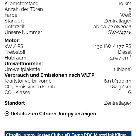
Kilometerstand
10 km
Anzahl der Türen
5
Farbe
Weiß
Standort
Zentrallager
Lieferzeit
ab ca. 22.08.2026
Unsere Nummer
GW-V4728
Motor:
kW / PS
130 kW / 177 PS
Treibstoff
Diesel
Hubraum
1.997 cm³
Umweltnormen:
Umweltplakette
1 (None)
Verbrauch und Emissionen nach WLTP:
Kraftstoffverbr. komb.
6,9 l/100km
CO
-Emissionen komb.
182 g/km
2
CO
-Klasse
G
2
Standort
Zentrallager
Details zum Citroën Jumpy anzeigen
Citroën Jumpy Kasten Club 1.5D*Temp PDC MirrorLink Klima