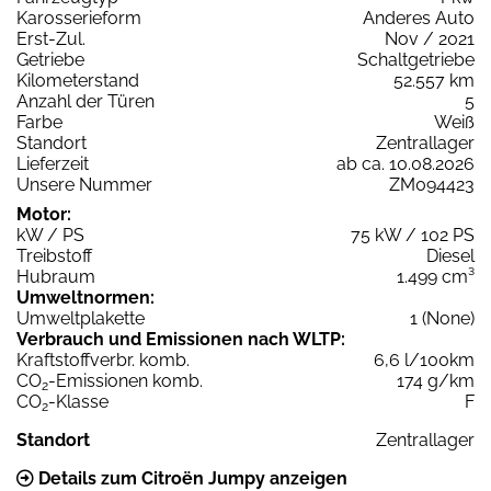
Karosserieform
Anderes Auto
Erst-Zul.
Nov / 2021
Getriebe
Schaltgetriebe
Kilometerstand
52.557 km
Anzahl der Türen
5
Farbe
Weiß
Standort
Zentrallager
Lieferzeit
ab ca. 10.08.2026
Unsere Nummer
ZM094423
Motor:
kW / PS
75 kW / 102 PS
Treibstoff
Diesel
Hubraum
1.499 cm³
Umweltnormen:
Umweltplakette
1 (None)
Verbrauch und Emissionen nach WLTP:
Kraftstoffverbr. komb.
6,6 l/100km
CO
-Emissionen komb.
174 g/km
2
CO
-Klasse
F
2
Standort
Zentrallager
Details zum Citroën Jumpy anzeigen