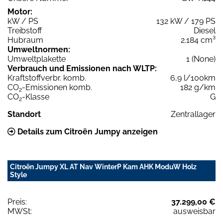
Motor:
kW / PS
132 kW / 179 PS
Treibstoff
Diesel
Hubraum
2.184 cm³
Umweltnormen:
Umweltplakette
1 (None)
Verbrauch und Emissionen nach WLTP:
Kraftstoffverbr. komb.
6,9 l/100km
CO
-Emissionen komb.
182 g/km
2
CO
-Klasse
G
2
Standort
Zentrallager
Details zum Citroën Jumpy anzeigen
Citroën Jumpy XL AT Nav WinterP Kam AHK ModuW Holz
Style
Preis:
37.299,00 €
MWSt:
ausweisbar