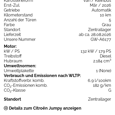
Karosserieform
Van / Kleinbus
Erst-Zul.
Mär / 2026
Getriebe
Automatik
Kilometerstand
10 km
Anzahl der Türen
5
Farbe
Grau
Standort
Zentrallager
Lieferzeit
ab ca. 28.08.2026
Unsere Nummer
GW-A6177
Motor:
kW / PS
132 kW / 179 PS
Treibstoff
Diesel
Hubraum
2.184 cm³
Umweltnormen:
Umweltplakette
1 (None)
Verbrauch und Emissionen nach WLTP:
Kraftstoffverbr. komb.
6,9 l/100km
CO
-Emissionen komb.
182 g/km
2
CO
-Klasse
G
2
Standort
Zentrallager
Details zum Citroën Jumpy anzeigen