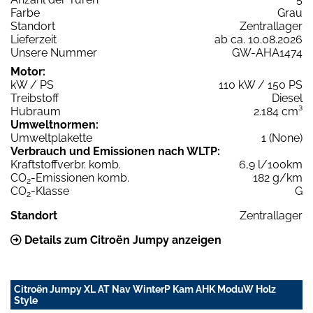
Farbe
Grau
Standort
Zentrallager
Lieferzeit
ab ca. 10.08.2026
Unsere Nummer
GW-AHA1474
Motor:
kW / PS
110 kW / 150 PS
Treibstoff
Diesel
Hubraum
2.184 cm³
Umweltnormen:
Umweltplakette
1 (None)
Verbrauch und Emissionen nach WLTP:
Kraftstoffverbr. komb.
6,9 l/100km
CO
-Emissionen komb.
182 g/km
2
CO
-Klasse
G
2
Standort
Zentrallager
Details zum Citroën Jumpy anzeigen
Citroën Jumpy XL AT Nav WinterP Kam AHK ModuW Holz
Style