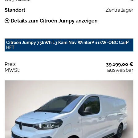
2
Standort
Zentrallager
Details zum Citroën Jumpy anzeigen
Citroën Jumpy 75kWh L3 Kam Nav WinterP 11kW-OBC CarP
HFT
Preis:
39.199,00 €
MWSt:
ausweisbar