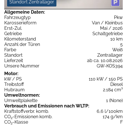
Standort Zentrallager
Allgemeine Daten:
Fahrzeugtyp
Pkw
Karosserieform
Van / Kleinbus
Erst-Zul.
Mai / 2026
Getriebe
Schaltgetriebe
Kilometerstand
10 km
Anzahl der Türen
5
Farbe
Weiß
Standort
Zentrallager
Lieferzeit
ab ca. 10.08.2026
Unsere Nummer
GW-KOS394
Motor:
kW / PS
110 kW / 150 PS
Treibstoff
Diesel
Hubraum
2.184 cm³
Umweltnormen:
Umweltplakette
1 (None)
Verbrauch und Emissionen nach WLTP:
Kraftstoffverbr. komb.
6,6 l/100km
CO
-Emissionen komb.
174 g/km
2
CO
-Klasse
F
2