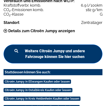
Verbrauch und Emissionen nach WLTP:
Kraftstoffverbr. komb.
6,9 l/100km
CO
-Emissionen komb.
182 g/km
2
CO
-Klasse
G
2
Standort
Zentrallager
Details zum Citroën Jumpy anzeigen
Weitere Citroën Jumpy und andere
Fahrzeuge können Sie hier suchen
Stattdessen können Sie auch:
Citroën Jumpy in Ellwangen Kaufen oder leasen
Citroën Jumpy in Ostalbkreis Kaufen oder leasen
Citroën Jumpy in Kreis Heidenheim Kaufen oder leasen