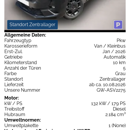
Standort Zentrallager
Allgemeine Daten:
Fahrzeugtyp
Pkw
Karosserieform
Van / Kleinbus
Erst-Zul.
Jan / 2026
Getriebe
Automatik
Kilometerstand
10 km
Anzahl der Türen
5
Farbe
Grau
Standort
Zentrallager
Lieferzeit
ab ca. 10.08.2026
Unsere Nummer
GW-ASV2275
Motor:
kW / PS
132 kW / 179 PS
Treibstoff
Diesel
Hubraum
2.184 cm³
Umweltnormen:
Umweltplakette
1 (None)