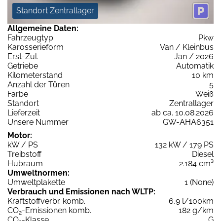
Standort Zentrallager
Allgemeine Daten:
Fahrzeugtyp
Pkw
Karosserieform
Van / Kleinbus
Erst-Zul.
Jan / 2026
Getriebe
Automatik
Kilometerstand
10 km
Anzahl der Türen
5
Farbe
Weiß
Standort
Zentrallager
Lieferzeit
ab ca. 10.08.2026
Unsere Nummer
GW-AHA6351
Motor:
kW / PS
132 kW / 179 PS
Treibstoff
Diesel
Hubraum
2.184 cm³
Umweltnormen:
Umweltplakette
1 (None)
Verbrauch und Emissionen nach WLTP:
Kraftstoffverbr. komb.
6,9 l/100km
CO
-Emissionen komb.
182 g/km
2
CO
-Klasse
G