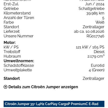
Erst-Zul.
Jun / 2024
Getriebe
Schaltgetriebe
Kilometerstand
39.985 km
Anzahl der Türen
5
Farbe
Weiß
Standort
Zentrallager
Lieferzeit
ab ca. 10.08.2026
Unsere Nummer
RG017746
Motor:
kW / PS
121 kW / 165 PS
Treibstoff
Diesel
Hubraum
2.179 cm³
Umweltnormen:
Schadstoffklasse
Euro6d
Umweltplakette
4 (Green)
Standort
Zentrallager
Details zum Citroën Jumper anzeigen
Citroën Jumper 35+ L4H2 CarPlay CargoP PremiumC E-Rad