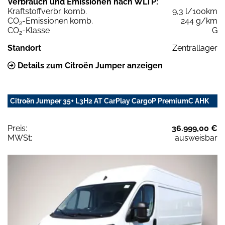
Verbrauch und Emissionen nach WLTP:
Kraftstoffverbr. komb.
9,3 l/100km
CO
-Emissionen komb.
244 g/km
2
CO
-Klasse
G
2
Standort
Zentrallager
Details zum Citroën Jumper anzeigen
Citroën Jumper 35+ L3H2 AT CarPlay CargoP PremiumC AHK
Preis:
36.999,00 €
MWSt:
ausweisbar