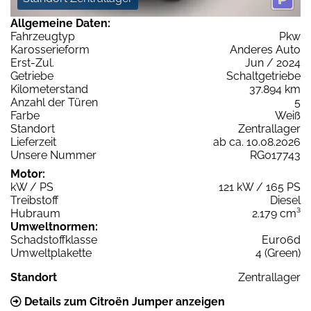
Allgemeine Daten:
Fahrzeugtyp
Pkw
Karosserieform
Anderes Auto
Erst-Zul.
Jun / 2024
Getriebe
Schaltgetriebe
Kilometerstand
37.894 km
Anzahl der Türen
5
Farbe
Weiß
Standort
Zentrallager
Lieferzeit
ab ca. 10.08.2026
Unsere Nummer
RG017743
Motor:
kW / PS
121 kW / 165 PS
Treibstoff
Diesel
Hubraum
2.179 cm³
Umweltnormen:
Schadstoffklasse
Euro6d
Umweltplakette
4 (Green)
Standort
Zentrallager
Details zum Citroën Jumper anzeigen