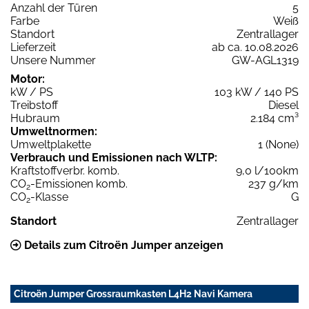
Anzahl der Türen
5
Farbe
Weiß
Standort
Zentrallager
Lieferzeit
ab ca. 10.08.2026
Unsere Nummer
GW-AGL1319
Motor:
kW / PS
103 kW / 140 PS
Treibstoff
Diesel
Hubraum
2.184 cm³
Umweltnormen:
Umweltplakette
1 (None)
Verbrauch und Emissionen nach WLTP:
Kraftstoffverbr. komb.
9,0 l/100km
CO
-Emissionen komb.
237 g/km
2
CO
-Klasse
G
2
Standort
Zentrallager
Details zum Citroën Jumper anzeigen
Citroën Jumper Grossraumkasten L4H2 Navi Kamera