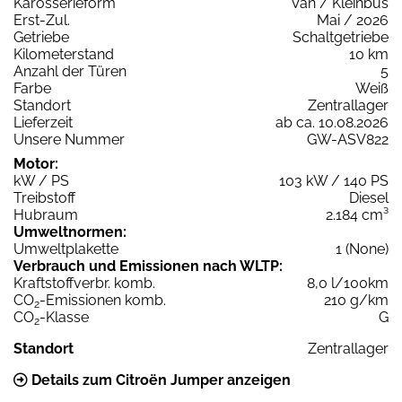
Karosserieform
Van / Kleinbus
Erst-Zul.
Mai / 2026
Getriebe
Schaltgetriebe
Kilometerstand
10 km
Anzahl der Türen
5
Farbe
Weiß
Standort
Zentrallager
Lieferzeit
ab ca. 10.08.2026
Unsere Nummer
GW-ASV822
Motor:
kW / PS
103 kW / 140 PS
Treibstoff
Diesel
Hubraum
2.184 cm³
Umweltnormen:
Umweltplakette
1 (None)
Verbrauch und Emissionen nach WLTP:
Kraftstoffverbr. komb.
8,0 l/100km
CO
-Emissionen komb.
210 g/km
2
CO
-Klasse
G
2
Standort
Zentrallager
Details zum Citroën Jumper anzeigen