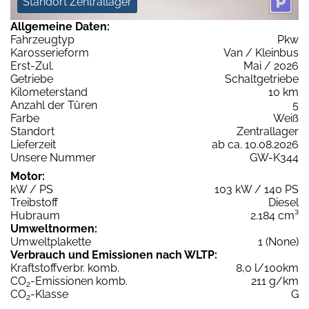
Standort Zentrallager
Allgemeine Daten:
Fahrzeugtyp
Pkw
Karosserieform
Van / Kleinbus
Erst-Zul.
Mai / 2026
Getriebe
Schaltgetriebe
Kilometerstand
10 km
Anzahl der Türen
5
Farbe
Weiß
Standort
Zentrallager
Lieferzeit
ab ca. 10.08.2026
Unsere Nummer
GW-K344
Motor:
kW / PS
103 kW / 140 PS
Treibstoff
Diesel
Hubraum
2.184 cm³
Umweltnormen:
Umweltplakette
1 (None)
Verbrauch und Emissionen nach WLTP:
Kraftstoffverbr. komb.
8,0 l/100km
CO
-Emissionen komb.
211 g/km
2
CO
-Klasse
G
2