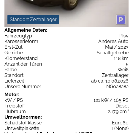
Standort Zentrallager
Allgemeine Daten:
Fahrzeugtyp
Pkw
Karosserieform
Anderes Auto
Erst-Zul.
Mai / 2023
Getriebe
Schaltgetriebe
Kilometerstand
118 km
Anzahl der Türen
5
Farbe
Weiß
Standort
Zentrallager
Lieferzeit
ab ca. 10.08.2026
Unsere Nummer
NG028282
Motor:
kW / PS
121 kW / 165 PS
Treibstoff
Diesel
Hubraum
2.179 cm³
Umweltnormen:
Schadstoffklasse
Euro6d
Umweltplakette
1 (None)