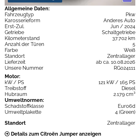
Allgemeine Daten:
Fahrzeugtyp
Pkw
Karosserieform
Anderes Auto
Erst-Zul.
Jun / 2024
Getriebe
Schaltgetriebe
Kilometerstand
37.702 km
Anzahl der Türen
5
Farbe
Weiß
Standort
Zentrallager
Lieferzeit
ab ca. 10.08.2026
Unsere Nummer
RG024111
Motor:
kW / PS
121 kW / 165 PS
Treibstoff
Diesel
Hubraum
2.179 cm³
Umweltnormen:
Schadstoffklasse
Euro6d
Umweltplakette
4 (Green)
Standort
Zentrallager
Details zum Citroën Jumper anzeigen