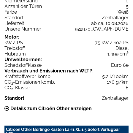
Kilometerstand
0
Anzahl der Türen
5
Farbe
Weiß
Standort
Zentrallager
Lieferzeit
ab ca. 10.08.2026
Unsere Nummer
922970_GW_APF-DUME
Motor:
kW / PS
75 kW / 102 PS
Treibstoff
Diesel
Hubraum
1.499 cm³
Umweltnormen:
Schadstoffklasse
Euro 6e
Verbrauch und Emissionen nach WLTP:
Kraftstoffverbr. komb.
5,2 l/100km
CO
-Emissionen komb.
136 g/km
2
CO
-Klasse
E
2
Standort
Zentrallager
Details zum Citroën Other anzeigen
Citroën Other Berlingo Kasten L2H1 XL 1.5 Sofort Verfügbar