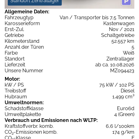
Standort Zentrallager
Allgemeine Daten:
Fahrzeugtyp
Van / Transporter bis 7,5 Tonnen
Karosserieform
Kastenwagen
Erst-Zul.
Nov / 2021
Getriebe
Schaltgetriebe
Kilometerstand
52.557 km
Anzahl der Türen
5
Farbe
Weiß
Standort
Zentrallager
Lieferzeit
ab ca. 10.08.2026
Unsere Nummer
MZ094423
Motor:
kW / PS
75 kW / 102 PS
Treibstoff
Diesel
Hubraum
1.499 cm³
Umweltnormen:
Schadstoffklasse
Euro6d
Umweltplakette
4 (Green)
Verbrauch und Emissionen nach WLTP:
Kraftstoffverbr. komb.
6,6 l/100km
CO
-Emissionen komb.
174 g/km
2
CO
-Klasse
F