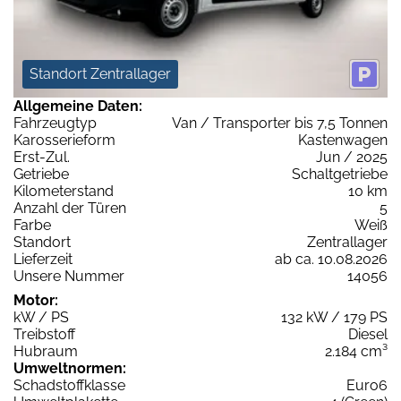
Standort Zentrallager
Allgemeine Daten:
Fahrzeugtyp
Van / Transporter bis 7,5 Tonnen
Karosserieform
Kastenwagen
Erst-Zul.
Jun / 2025
Getriebe
Schaltgetriebe
Kilometerstand
10 km
Anzahl der Türen
5
Farbe
Weiß
Standort
Zentrallager
Lieferzeit
ab ca. 10.08.2026
Unsere Nummer
14056
Motor:
kW / PS
132 kW / 179 PS
Treibstoff
Diesel
Hubraum
2.184 cm³
Umweltnormen:
Schadstoffklasse
Euro6