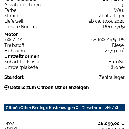
Anzahl der Türen
5
Farbe
Weiß
Standort
Zentrallager
Lieferzeit
ab ca. 10.08.2026
Unsere Nummer
RG017769
Motor:
kW / PS
121 kW / 165 PS
Treibstoff
Diesel
Hubraum
2.179 cm³
Umweltnormen:
Schadstoffklasse
Euro6d
Umweltplakette
1 (None)
Standort
Zentrallager
Details zum Citroën Other anzeigen
Citroën Other Berlingo Kastenwagen XL Diesel 100 L2H1/XL
Preis:
26.099,00 €
MWSt:
ausweisbar