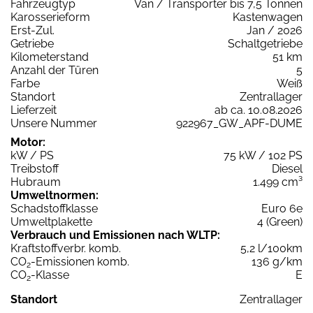
Fahrzeugtyp
Van / Transporter bis 7,5 Tonnen
Karosserieform
Kastenwagen
Erst-Zul.
Jan / 2026
Getriebe
Schaltgetriebe
Kilometerstand
51 km
Anzahl der Türen
5
Farbe
Weiß
Standort
Zentrallager
Lieferzeit
ab ca. 10.08.2026
Unsere Nummer
922967_GW_APF-DUME
Motor:
kW / PS
75 kW / 102 PS
Treibstoff
Diesel
Hubraum
1.499 cm³
Umweltnormen:
Schadstoffklasse
Euro 6e
Umweltplakette
4 (Green)
Verbrauch und Emissionen nach WLTP:
Kraftstoffverbr. komb.
5,2 l/100km
CO
-Emissionen komb.
136 g/km
2
CO
-Klasse
E
2
Standort
Zentrallager