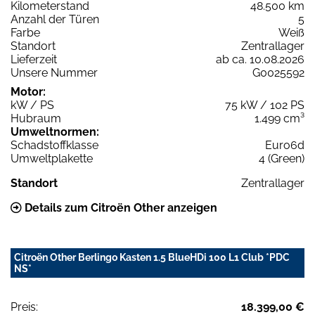
Kilometerstand
48.500 km
Anzahl der Türen
5
Farbe
Weiß
Standort
Zentrallager
Lieferzeit
ab ca. 10.08.2026
Unsere Nummer
G0025592
Motor:
kW / PS
75 kW / 102 PS
Hubraum
1.499 cm³
Umweltnormen:
Schadstoffklasse
Euro6d
Umweltplakette
4 (Green)
Standort
Zentrallager
Details zum Citroën Other anzeigen
Citroën Other Berlingo Kasten 1.5 BlueHDi 100 L1 Club *PDC
NS*
Preis:
18.399,00 €