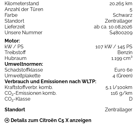
Kilometerstand
20.265 km
Anzahl der Türen
5
Farbe
Schwarz
Standort
Zentrallager
Lieferzeit
ab ca. 10.08.2026
Unsere Nummer
S4800209
Motor:
kW / PS
107 kW / 145 PS
Treibstoff
Benzin
Hubraum
1.199 cm³
Umweltnormen:
Schadstoffklasse
Euro 6e
Umweltplakette
4 (Green)
Verbrauch und Emissionen nach WLTP:
Kraftstoffverbr. komb.
5,1 l/100km
CO
-Emissionen komb.
116 g/km
2
CO
-Klasse
D
2
Standort
Zentrallager
Details zum Citroën C5 X anzeigen