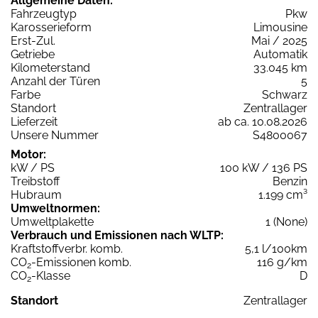
Allgemeine Daten:
Fahrzeugtyp
Pkw
Karosserieform
Limousine
Erst-Zul.
Mai / 2025
Getriebe
Automatik
Kilometerstand
33.045 km
Anzahl der Türen
5
Farbe
Schwarz
Standort
Zentrallager
Lieferzeit
ab ca. 10.08.2026
Unsere Nummer
S4800067
Motor:
kW / PS
100 kW / 136 PS
Treibstoff
Benzin
Hubraum
1.199 cm³
Umweltnormen:
Umweltplakette
1 (None)
Verbrauch und Emissionen nach WLTP:
Kraftstoffverbr. komb.
5,1 l/100km
CO
-Emissionen komb.
116 g/km
2
CO
-Klasse
D
2
Standort
Zentrallager