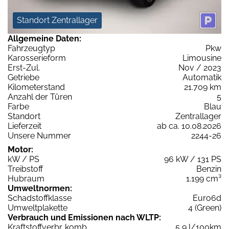
Standort Zentrallager
Allgemeine Daten:
Fahrzeugtyp
Pkw
Karosserieform
Limousine
Erst-Zul.
Nov / 2023
Getriebe
Automatik
Kilometerstand
21.709 km
Anzahl der Türen
5
Farbe
Blau
Standort
Zentrallager
Lieferzeit
ab ca. 10.08.2026
Unsere Nummer
2244-26
Motor:
kW / PS
96 kW / 131 PS
Treibstoff
Benzin
Hubraum
1.199 cm³
Umweltnormen:
Schadstoffklasse
Euro6d
Umweltplakette
4 (Green)
Verbrauch und Emissionen nach WLTP:
Kraftstoffverbr. komb.
5,9 l/100km