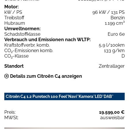
Motor:
kW / PS
96 kW / 131 PS
Treibstoff
Benzin
Hubraum
1.199 cm³
Umweltnormen:
Schadstoffklasse
Euro 6e
Verbrauch und Emissionen nach WLTP:
Kraftstoffverbr. komb.
5,9 l/100km
CO
-Emissionen komb.
133 g/km
2
CO
-Klasse
D
2
Standort
Zentrallager
Details zum Citroën C4 anzeigen
Citroën C4 1.2 Puretech 100 Feel*Navi*Kamera*LED*DAB*
Preis:
19.599,00 €
MWSt:
ausweisbar