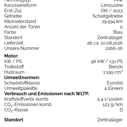
Karosserieform
Limousine
Erst-Zul.
Okt / 2023
Getriebe
Schaltgetriebe
Kilometerstand
29.594 km
Anzahl der Türen
5
Farbe
Blau
Standort
Zentrallager
Lieferzeit
ab ca. 10.08.2026
Unsere Nummer
2266-26
Motor:
kW / PS
96 kW / 131 PS
Treibstoff
Benzin
Hubraum
1.199 cm³
Umweltnormen:
Schadstoffklasse
Euro6d
Umweltplakette
4 (Green)
Verbrauch und Emissionen nach WLTP:
Kraftstoffverbr. komb.
5,4 l/100km
CO
-Emissionen komb.
123 g/km
2
CO
-Klasse
D
2
Standort
Zentrallager