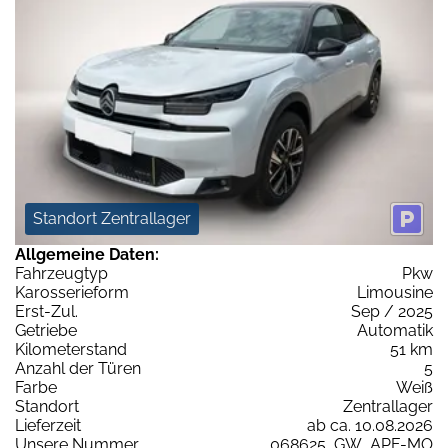
Standort Zentrallager
Allgemeine Daten:
Fahrzeugtyp
Pkw
Karosserieform
Limousine
Erst-Zul.
Sep / 2025
Getriebe
Automatik
Kilometerstand
51 km
Anzahl der Türen
5
Farbe
Weiß
Standort
Zentrallager
Lieferzeit
ab ca. 10.08.2026
Unsere Nummer
068625_GW_APF-MO