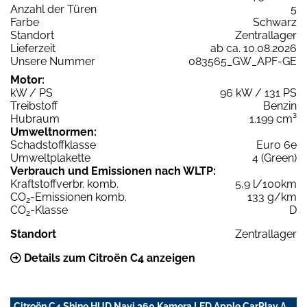
Anzahl der Türen
5
Farbe
Schwarz
Standort
Zentrallager
Lieferzeit
ab ca. 10.08.2026
Unsere Nummer
083565_GW_APF-GE
Motor:
kW / PS
96 kW / 131 PS
Treibstoff
Benzin
Hubraum
1.199 cm³
Umweltnormen:
Schadstoffklasse
Euro 6e
Umweltplakette
4 (Green)
Verbrauch und Emissionen nach WLTP:
Kraftstoffverbr. komb.
5,9 l/100km
CO
-Emissionen komb.
133 g/km
2
CO
-Klasse
D
2
Standort
Zentrallager
Details zum Citroën C4 anzeigen
Citroën C4 Shine HUD Navi 360 Kamera LED Apple CarPlay A