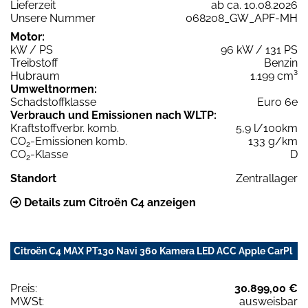
Lieferzeit
ab ca. 10.08.2026
Unsere Nummer
068208_GW_APF-MH
Motor:
kW / PS
96 kW / 131 PS
Treibstoff
Benzin
Hubraum
1.199 cm³
Umweltnormen:
Schadstoffklasse
Euro 6e
Verbrauch und Emissionen nach WLTP:
Kraftstoffverbr. komb.
5,9 l/100km
CO
-Emissionen komb.
133 g/km
2
CO
-Klasse
D
2
Standort
Zentrallager
Details zum Citroën C4 anzeigen
Citroën C4 MAX PT130 Navi 360 Kamera LED ACC Apple CarPl
Preis:
30.899,00 €
MWSt:
ausweisbar