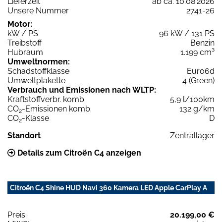
Lieferzeit
ab ca. 10.08.2026
Unsere Nummer
2741-26
Motor:
kW / PS
96 kW / 131 PS
Treibstoff
Benzin
Hubraum
1.199 cm³
Umweltnormen:
Schadstoffklasse
Euro6d
Umweltplakette
4 (Green)
Verbrauch und Emissionen nach WLTP:
Kraftstoffverbr. komb.
5,9 l/100km
CO
-Emissionen komb.
132 g/km
2
CO
-Klasse
D
2
Standort
Zentrallager
Details zum Citroën C4 anzeigen
Citroën C4 Shine HUD Navi 360 Kamera LED Apple CarPlay A
Preis:
20.199,00 €