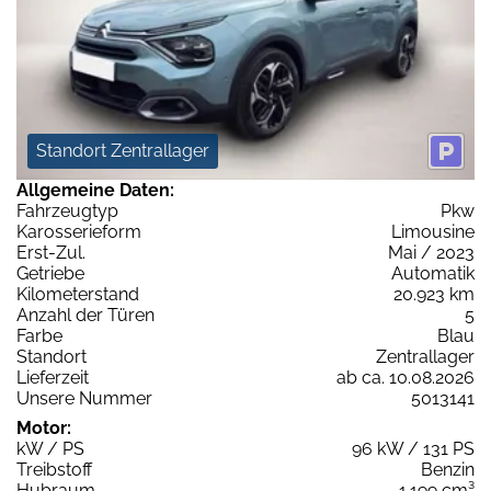
Standort Zentrallager
Allgemeine Daten:
Fahrzeugtyp
Pkw
Karosserieform
Limousine
Erst-Zul.
Mai / 2023
Getriebe
Automatik
Kilometerstand
20.923 km
Anzahl der Türen
5
Farbe
Blau
Standort
Zentrallager
Lieferzeit
ab ca. 10.08.2026
Unsere Nummer
5013141
Motor:
kW / PS
96 kW / 131 PS
Treibstoff
Benzin
Hubraum
1.199 cm³