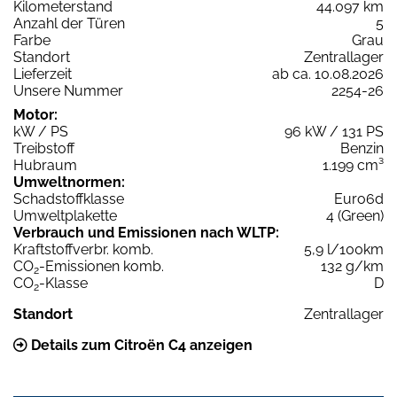
Kilometerstand
44.097 km
Anzahl der Türen
5
Farbe
Grau
Standort
Zentrallager
Lieferzeit
ab ca. 10.08.2026
Unsere Nummer
2254-26
Motor:
kW / PS
96 kW / 131 PS
Treibstoff
Benzin
Hubraum
1.199 cm³
Umweltnormen:
Schadstoffklasse
Euro6d
Umweltplakette
4 (Green)
Verbrauch und Emissionen nach WLTP:
Kraftstoffverbr. komb.
5,9 l/100km
CO
-Emissionen komb.
132 g/km
2
CO
-Klasse
D
2
Standort
Zentrallager
Details zum Citroën C4 anzeigen