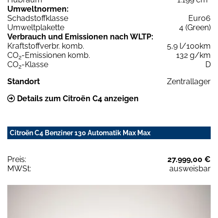
Umweltnormen:
Schadstoffklasse
Euro6
Umweltplakette
4 (Green)
Verbrauch und Emissionen nach WLTP:
Kraftstoffverbr. komb.
5,9 l/100km
CO
-Emissionen komb.
132 g/km
2
CO
-Klasse
D
2
Standort
Zentrallager
Details zum Citroën C4 anzeigen
Citroën C4 Benziner 130 Automatik Max Max
Preis:
27.999,00 €
MWSt:
ausweisbar