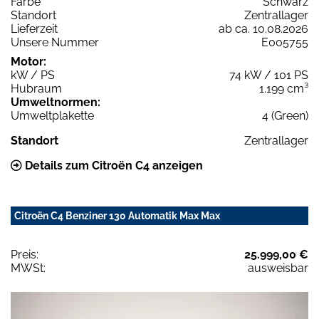
Farbe
Schwarz
Standort
Zentrallager
Lieferzeit
ab ca. 10.08.2026
Unsere Nummer
E005755
Motor:
kW / PS
74 kW / 101 PS
Hubraum
1.199 cm³
Umweltnormen:
Umweltplakette
4 (Green)
Standort
Zentrallager
Details zum Citroën C4 anzeigen
Citroën C4 Benziner 130 Automatik Max Max
Preis:
25.999,00 €
MWSt:
ausweisbar