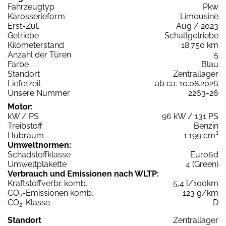
Fahrzeugtyp
Pkw
Karosserieform
Limousine
Erst-Zul.
Aug / 2023
Getriebe
Schaltgetriebe
Kilometerstand
18.750 km
Anzahl der Türen
5
Farbe
Blau
Standort
Zentrallager
Lieferzeit
ab ca. 10.08.2026
Unsere Nummer
2263-26
Motor:
kW / PS
96 kW / 131 PS
Treibstoff
Benzin
Hubraum
1.199 cm³
Umweltnormen:
Schadstoffklasse
Euro6d
Umweltplakette
4 (Green)
Verbrauch und Emissionen nach WLTP:
Kraftstoffverbr. komb.
5,4 l/100km
CO
-Emissionen komb.
123 g/km
2
CO
-Klasse
D
2
Standort
Zentrallager