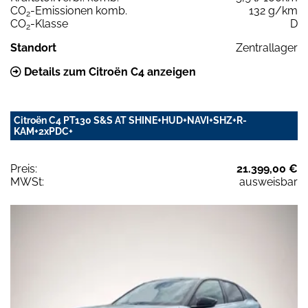
CO
-Emissionen komb.
132 g/km
2
CO
-Klasse
D
2
Standort
Zentrallager
Details zum Citroën C4 anzeigen
Citroën C4 PT130 S&S AT SHINE+HUD+NAVI+SHZ+R-
KAM+2xPDC+
Preis:
21.399,00 €
MWSt:
ausweisbar