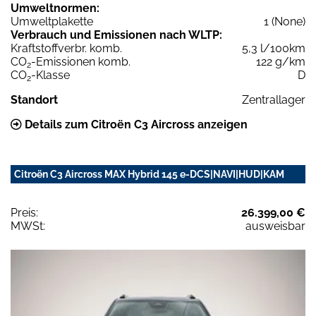
Umweltnormen:
Umweltplakette
1 (None)
Verbrauch und Emissionen nach WLTP:
Kraftstoffverbr. komb.
5,3 l/100km
CO
-Emissionen komb.
122 g/km
2
CO
-Klasse
D
2
Standort
Zentrallager
Details zum Citroën C3 Aircross anzeigen
Citroën C3 Aircross MAX Hybrid 145 e-DCS|NAVI|HUD|KAM
Preis:
26.399,00 €
MWSt:
ausweisbar