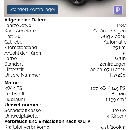
Standort Zentrallager
Allgemeine Daten:
Fahrzeugtyp
Pkw
Karosserieform
Geländewagen
Erst-Zul.
Aug / 2026
Getriebe
Automatik
Kilometerstand
25 km
Anzahl der Türen
5
Farbe
Grün
Standort
Zentrallager
Lieferzeit
ab ca. 07.11.2026
Unsere Nummer
T.53260
Motor:
kW / PS
107 kW / 145 PS
Treibstoff
Benzin
Hubraum
1.199 cm³
Umweltnormen:
Schadstoffklasse
Euro 6e
Umweltplakette
4 (Green)
Verbrauch und Emissionen nach WLTP:
Kraftstoffverbr. komb.
5,5 l/100km