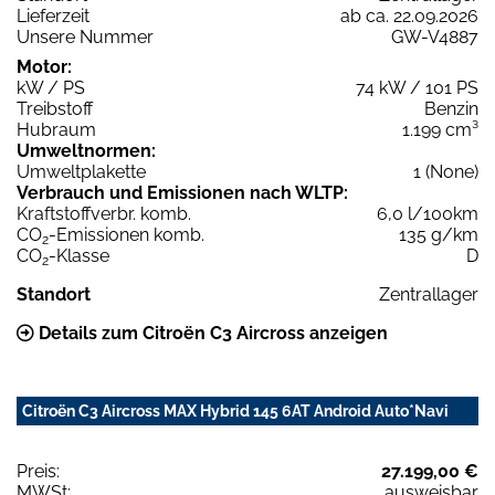
Lieferzeit
ab ca. 22.09.2026
Unsere Nummer
GW-V4887
Motor:
kW / PS
74 kW / 101 PS
Treibstoff
Benzin
Hubraum
1.199 cm³
Umweltnormen:
Umweltplakette
1 (None)
Verbrauch und Emissionen nach WLTP:
Kraftstoffverbr. komb.
6,0 l/100km
CO
-Emissionen komb.
135 g/km
2
CO
-Klasse
D
2
Standort
Zentrallager
Details zum Citroën C3 Aircross anzeigen
Citroën C3 Aircross MAX Hybrid 145 6AT Android Auto*Navi
Preis:
27.199,00 €
MWSt:
ausweisbar