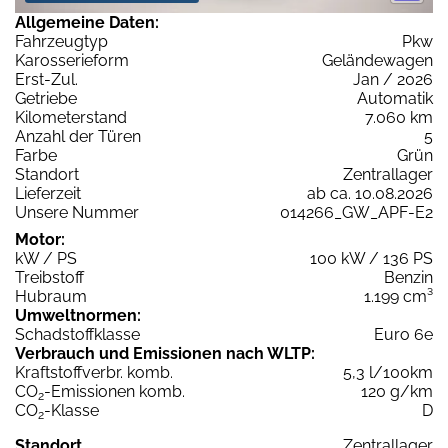
Allgemeine Daten:
Fahrzeugtyp
Pkw
Karosserieform
Geländewagen
Erst-Zul.
Jan / 2026
Getriebe
Automatik
Kilometerstand
7.060 km
Anzahl der Türen
5
Farbe
Grün
Standort
Zentrallager
Lieferzeit
ab ca. 10.08.2026
Unsere Nummer
014266_GW_APF-E2
Motor:
kW / PS
100 kW / 136 PS
Treibstoff
Benzin
Hubraum
1.199 cm³
Umweltnormen:
Schadstoffklasse
Euro 6e
Verbrauch und Emissionen nach WLTP:
Kraftstoffverbr. komb.
5,3 l/100km
CO
-Emissionen komb.
120 g/km
2
CO
-Klasse
D
2
Standort
Zentrallager