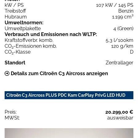
kW / PS
107 kW / 145 PS
Treibstoff
Benzin
Hubraum
1.199 cm³
Umweltnormen:
Umweltplakette
4 (Green)
Verbrauch und Emissionen nach WLTP:
Kraftstoffverbr. komb.
5,3 l/100km
CO
-Emissionen komb.
120 g/km
2
CO
-Klasse
D
2
Standort
Zentrallager
Details zum Citroën C3 Aircross anzeigen
Citroën C3 Aircross PLUS PDC Kam CarPlay PrivG LED HUD
Preis:
20.299,00 €
MWSt:
ausweisbar