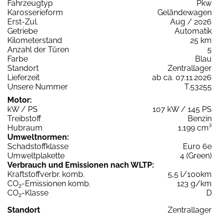
Fahrzeugtyp
Pkw
Karosserieform
Geländewagen
Erst-Zul.
Aug / 2026
Getriebe
Automatik
Kilometerstand
25 km
Anzahl der Türen
5
Farbe
Blau
Standort
Zentrallager
Lieferzeit
ab ca. 07.11.2026
Unsere Nummer
T.53255
Motor:
kW / PS
107 kW / 145 PS
Treibstoff
Benzin
Hubraum
1.199 cm³
Umweltnormen:
Schadstoffklasse
Euro 6e
Umweltplakette
4 (Green)
Verbrauch und Emissionen nach WLTP:
Kraftstoffverbr. komb.
5,5 l/100km
CO
-Emissionen komb.
123 g/km
2
CO
-Klasse
D
2
Standort
Zentrallager