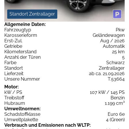
Standort Zentrallager
Allgemeine Daten:
Fahrzeugtyp
Pkw
Karosserieform
Geländewagen
Erst-Zul.
Aug / 2026
Getriebe
Automatik
Kilometerstand
25 km
Anzahl der Türen
5
Farbe
Schwarz
Standort
Zentrallager
Lieferzeit
ab ca. 21.09.2026
Unsere Nummer
T.53664
Motor:
kW / PS
107 kW / 145 PS
Treibstoff
Benzin
Hubraum
1.199 cm³
Umweltnormen:
Schadstoffklasse
Euro 6e
Umweltplakette
4 (Green)
Verbrauch und Emissionen nach WLTP: