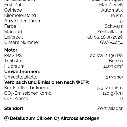
Erst-Zul.
Mär / 2026
Getriebe
Automatik
Kilometerstand
10 km
Anzahl der Türen
5
Farbe
Schwarz
Standort
Zentrallager
Lieferzeit
ab ca. 18.09.2026
Unsere Nummer
GW-V4094
Motor:
kW / PS
100 kW / 136 PS
Treibstoff
Benzin
Hubraum
1.199 cm³
Umweltnormen:
Umweltplakette
1 (None)
Verbrauch und Emissionen nach WLTP:
Kraftstoffverbr. komb.
5,3 l/100km
CO
-Emissionen komb.
120 g/km
2
CO
-Klasse
D
2
Standort
Zentrallager
Details zum Citroën C3 Aircross anzeigen