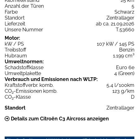
Kilometerstand
25 km
Anzahl der Türen
5
Farbe
Schwarz
Standort
Zentrallager
Lieferzeit
ab ca. 21.09.2026
Unsere Nummer
T.53660
Motor:
kW / PS
107 kW / 145 PS
Treibstoff
Benzin
Hubraum
1.199 cm³
Umweltnormen:
Schadstoffklasse
Euro 6e
Umweltplakette
4 (Green)
Verbrauch und Emissionen nach WLTP:
Kraftstoffverbr. komb.
5,4 l/100km
CO
-Emissionen komb.
123 g/km
2
CO
-Klasse
D
2
Standort
Zentrallager
Details zum Citroën C3 Aircross anzeigen