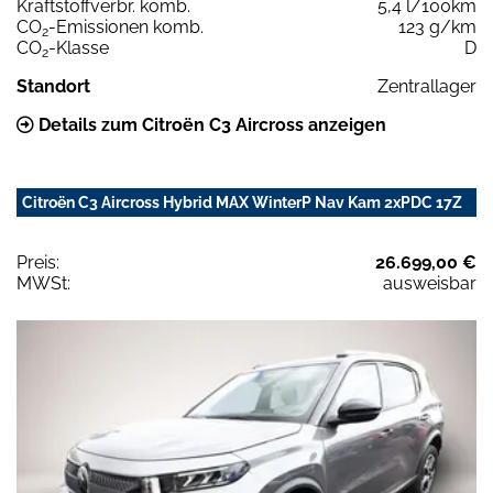
Kraftstoffverbr. komb.
5,4 l/100km
CO
-Emissionen komb.
123 g/km
2
CO
-Klasse
D
2
Standort
Zentrallager
Details zum Citroën C3 Aircross anzeigen
Citroën C3 Aircross Hybrid MAX WinterP Nav Kam 2xPDC 17Z
Preis:
26.699,00 €
MWSt:
ausweisbar