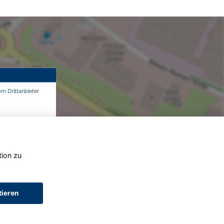
om Drittanbieter
tion zu
tieren
AGB (Service)
AGB (Teile)
AGB (Gebrauchtwagen)
Widerruf