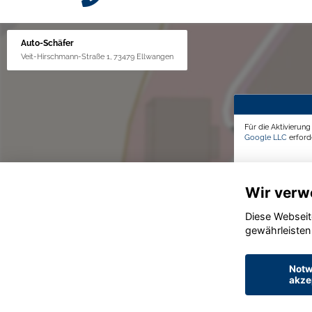
Auto-Schäfer
Veit-Hirschmann-Straße 1, 73479 Ellwangen
Für die Aktivierun
Google LLC
erforde
Wir verw
Diese Webseit
gewährleisten
Notw
akze
© konjunkturmotor.de GmbH 2020 - 2026