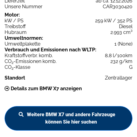
Lieferzeit
ab ca. 12.12.2026
Unsere Nummer
CAR3030420
Motor:
kW / PS
259 kW / 352 PS
Treibstoff
Diesel
Hubraum
2.993 cm³
Umweltnormen:
Umweltplakette
1 (None)
Verbrauch und Emissionen nach WLTP:
Kraftstoffverbr. komb.
8,8 l/100km
CO
-Emissionen komb.
232 g/km
2
CO
-Klasse
G
2
Standort
Zentrallager
Details zum BMW X7 anzeigen
Weitere BMW X7 und andere Fahrzeuge
können Sie hier suchen