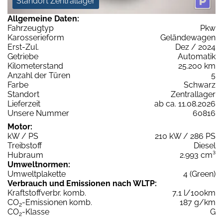
Standort Zentrallager
Allgemeine Daten:
Fahrzeugtyp
Pkw
Karosserieform
Geländewagen
Erst-Zul.
Dez / 2024
Getriebe
Automatik
Kilometerstand
25.200 km
Anzahl der Türen
5
Farbe
Schwarz
Standort
Zentrallager
Lieferzeit
ab ca. 11.08.2026
Unsere Nummer
60816
Motor:
kW / PS
210 kW / 286 PS
Treibstoff
Diesel
Hubraum
2.993 cm³
Umweltnormen:
Umweltplakette
4 (Green)
Verbrauch und Emissionen nach WLTP:
Kraftstoffverbr. komb.
7,1 l/100km
CO
-Emissionen komb.
187 g/km
2
CO
-Klasse
G
2