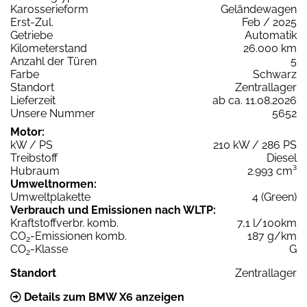
Karosserieform
Geländewagen
Erst-Zul.
Feb / 2025
Getriebe
Automatik
Kilometerstand
26.000 km
Anzahl der Türen
5
Farbe
Schwarz
Standort
Zentrallager
Lieferzeit
ab ca. 11.08.2026
Unsere Nummer
5652
Motor:
kW / PS
210 kW / 286 PS
Treibstoff
Diesel
Hubraum
2.993 cm³
Umweltnormen:
Umweltplakette
4 (Green)
Verbrauch und Emissionen nach WLTP:
Kraftstoffverbr. komb.
7,1 l/100km
CO
-Emissionen komb.
187 g/km
2
CO
-Klasse
G
2
Standort
Zentrallager
Details zum BMW X6 anzeigen