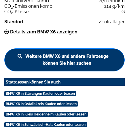
Kraftstoffverbr. komb.
8,1 l/100km
CO
-Emissionen komb.
214 g/km
2
CO
-Klasse
G
2
Standort
Zentrallager
Details zum BMW X6 anzeigen
Weitere BMW X6 und andere Fahrzeuge
können Sie hier suchen
Stattdessen können Sie auch:
BMW X6 in Ellwangen Kaufen oder leasen
BMW X6 in Ostalbkreis Kaufen oder leasen
BMW X6 in Kreis Heidenheim Kaufen oder leasen
BMW X6 in Schwäbisch-Hall Kaufen oder leasen