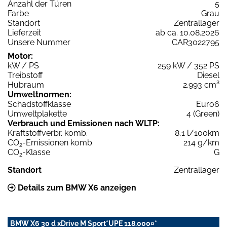
Anzahl der Türen
5
Farbe
Grau
Standort
Zentrallager
Lieferzeit
ab ca. 10.08.2026
Unsere Nummer
CAR3022795
Motor:
kW / PS
259 kW / 352 PS
Treibstoff
Diesel
Hubraum
2.993 cm³
Umweltnormen:
Schadstoffklasse
Euro6
Umweltplakette
4 (Green)
Verbrauch und Emissionen nach WLTP:
Kraftstoffverbr. komb.
8,1 l/100km
CO
-Emissionen komb.
214 g/km
2
CO
-Klasse
G
2
Standort
Zentrallager
Details zum BMW X6 anzeigen
BMW X6 30 d xDrive M Sport*UPE 118.000¤*