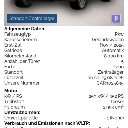
Standort Zentrallager
Allgemeine Daten:
Fahrzeugtyp
Pkw
Karosserieform
Geländewagen
Erst-Zul.
Nov / 2025
Getriebe
Automatik
Kilometerstand
8.000 km
Anzahl der Türen
5
Farbe
Grün
Standort
Zentrallager
Lieferzeit
ab ca. 29.08.2026
Unsere Nummer
CAR3025835
Motor:
kW / PS
259 kW / 352 PS
Treibstoff
Diesel
Hubraum
2.993 cm³
Umweltnormen:
Umweltplakette
1 (None)
Verbrauch und Emissionen nach WLTP: