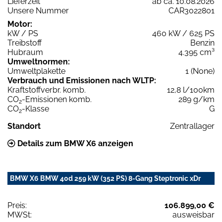
Lieferzeit
ab ca. 10.08.2026
Unsere Nummer
CAR3022801
Motor:
kW / PS
460 kW / 625 PS
Treibstoff
Benzin
Hubraum
4.395 cm³
Umweltnormen:
Umweltplakette
1 (None)
Verbrauch und Emissionen nach WLTP:
Kraftstoffverbr. komb.
12,8 l/100km
CO
-Emissionen komb.
289 g/km
2
CO
-Klasse
G
2
Standort
Zentrallager
Details zum BMW X6 anzeigen
BMW X6 BMW 40d 259 kW (352 PS) 8-Gang Steptronic xDr
Preis:
106.899,00 €
MWSt:
ausweisbar