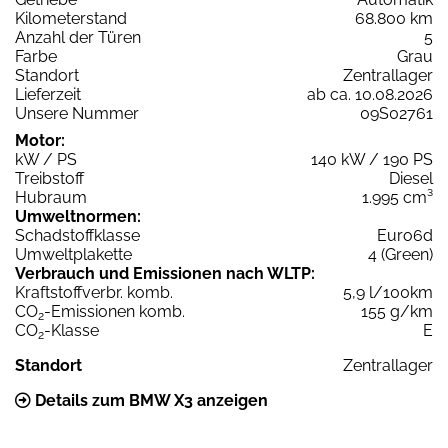
Kilometerstand
68.800 km
Anzahl der Türen
5
Farbe
Grau
Standort
Zentrallager
Lieferzeit
ab ca. 10.08.2026
Unsere Nummer
09S02761
Motor:
kW / PS
140 kW / 190 PS
Treibstoff
Diesel
Hubraum
1.995 cm³
Umweltnormen:
Schadstoffklasse
Euro6d
Umweltplakette
4 (Green)
Verbrauch und Emissionen nach WLTP:
Kraftstoffverbr. komb.
5,9 l/100km
CO
-Emissionen komb.
155 g/km
2
CO
-Klasse
E
2
Standort
Zentrallager
Details zum BMW X3 anzeigen