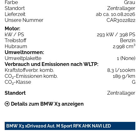
Farbe
Grau
Standort
Zentrallager
Lieferzeit
ab ca. 10.08.2026
Unsere Nummer
CAR3022822
Motor:
kW / PS
293 kW / 398 PS
Treibstoff
Benzin
Hubraum
2.998 cm³
Umweltnormen:
Umweltplakette
1 (None)
Verbrauch und Emissionen nach WLTP:
Kraftstoffverbr. komb.
8,3 l/100km
CO
-Emissionen komb.
189 g/km
2
CO
-Klasse
G
2
Standort
Zentrallager
Details zum BMW X3 anzeigen
BMW X3 xDrive20d Aut. M Sport RFK AHK NAVI LED