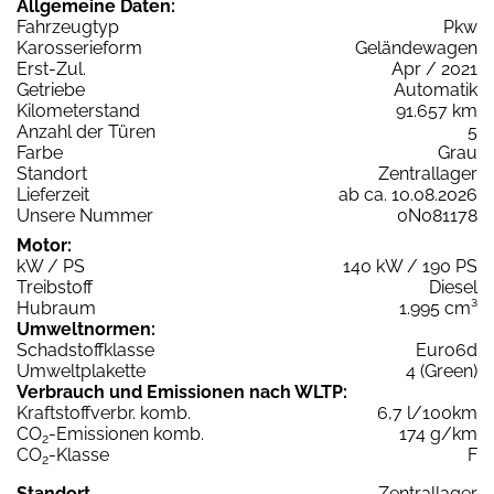
Allgemeine Daten:
Fahrzeugtyp
Pkw
Karosserieform
Geländewagen
Erst-Zul.
Apr / 2021
Getriebe
Automatik
Kilometerstand
91.657 km
Anzahl der Türen
5
Farbe
Grau
Standort
Zentrallager
Lieferzeit
ab ca. 10.08.2026
Unsere Nummer
0N081178
Motor:
kW / PS
140 kW / 190 PS
Treibstoff
Diesel
Hubraum
1.995 cm³
Umweltnormen:
Schadstoffklasse
Euro6d
Umweltplakette
4 (Green)
Verbrauch und Emissionen nach WLTP:
Kraftstoffverbr. komb.
6,7 l/100km
CO
-Emissionen komb.
174 g/km
2
CO
-Klasse
F
2
Standort
Zentrallager