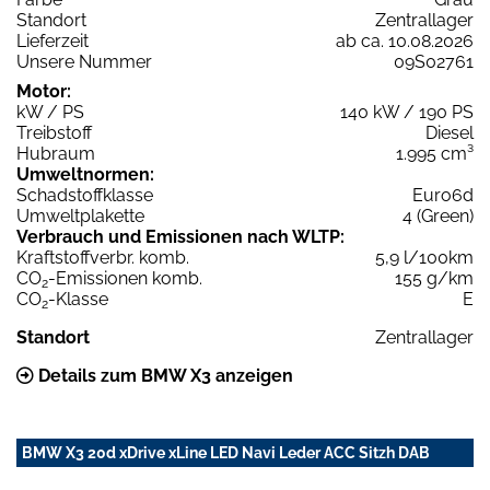
Standort
Zentrallager
Lieferzeit
ab ca. 10.08.2026
Unsere Nummer
09S02761
Motor:
kW / PS
140 kW / 190 PS
Treibstoff
Diesel
Hubraum
1.995 cm³
Umweltnormen:
Schadstoffklasse
Euro6d
Umweltplakette
4 (Green)
Verbrauch und Emissionen nach WLTP:
Kraftstoffverbr. komb.
5,9 l/100km
CO
-Emissionen komb.
155 g/km
2
CO
-Klasse
E
2
Standort
Zentrallager
Details zum BMW X3 anzeigen
BMW X3 20d xDrive xLine LED Navi Leder ACC Sitzh DAB