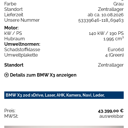
Farbe
Grau
Standort
Zentrallager
Lieferzeit
ab ca. 10.08.2026
Unsere Nummer
53339646-118_69463
Motor:
kW / PS
140 kW / 190 PS
Hubraum
1.995 cm³
Umweltnormen:
Schadstoffklasse
Euro6d
Umweltplakette
4 (Green)
Standort
Zentrallager
Details zum BMW X3 anzeigen
BMW X3 20d xDrive, Laser, AHK, Kamera, Navi, Leder,
Preis:
43.399,00 €
MWSt:
ausweisbar