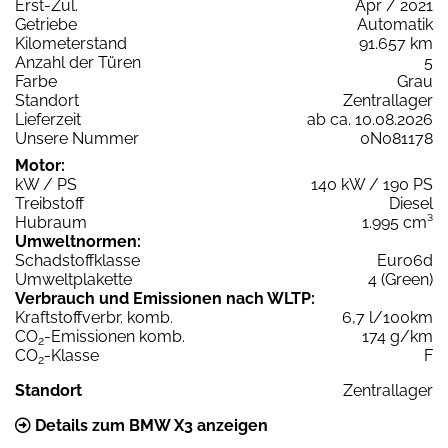
Erst-Zul.
Apr / 2021
Getriebe
Automatik
Kilometerstand
91.657 km
Anzahl der Türen
5
Farbe
Grau
Standort
Zentrallager
Lieferzeit
ab ca. 10.08.2026
Unsere Nummer
0N081178
Motor:
kW / PS
140 kW / 190 PS
Treibstoff
Diesel
Hubraum
1.995 cm³
Umweltnormen:
Schadstoffklasse
Euro6d
Umweltplakette
4 (Green)
Verbrauch und Emissionen nach WLTP:
Kraftstoffverbr. komb.
6,7 l/100km
CO
-Emissionen komb.
174 g/km
2
CO
-Klasse
F
2
Standort
Zentrallager
Details zum BMW X3 anzeigen