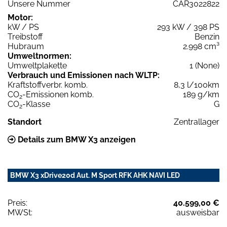
Unsere Nummer
CAR3022822
Motor:
kW / PS
293 kW / 398 PS
Treibstoff
Benzin
Hubraum
2.998 cm³
Umweltnormen:
Umweltplakette
1 (None)
Verbrauch und Emissionen nach WLTP:
Kraftstoffverbr. komb.
8,3 l/100km
CO
-Emissionen komb.
189 g/km
2
CO
-Klasse
G
2
Standort
Zentrallager
Details zum BMW X3 anzeigen
BMW X3 xDrive20d Aut. M Sport RFK AHK NAVI LED
Preis:
40.599,00 €
MWSt:
ausweisbar