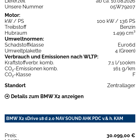
Lieferzeit
ab ca. 10.08.2026
Unsere Nummer
05W79207
Motor:
kW / PS
100 kW / 136 PS
Treibstoff
Benzin
Hubraum
1.499 cm³
Umweltnormen:
Schadstoffklasse
Euro6d
Umweltplakette
4 (Green)
Verbrauch und Emissionen nach WLTP:
Kraftstoffverbr. komb.
7,1 l/100km
CO
-Emissionen komb.
161 g/km
2
CO
-Klasse
F
2
Standort
Zentrallager
Details zum BMW X2 anzeigen
BMW X2 sDrive 18 d 2.0 NAV SOUND AHK PDC v.& h. KAM
Preis:
30.099,00 €