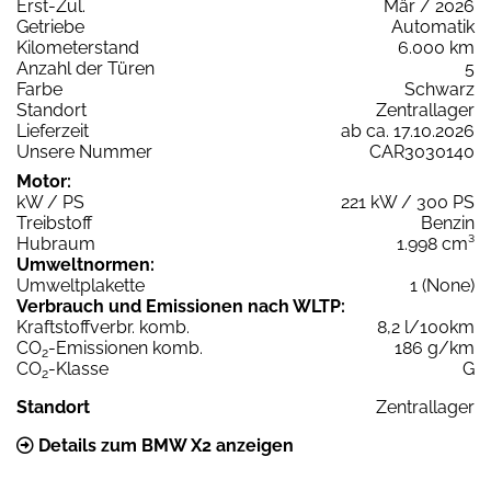
Erst-Zul.
Mär / 2026
Getriebe
Automatik
Kilometerstand
6.000 km
Anzahl der Türen
5
Farbe
Schwarz
Standort
Zentrallager
Lieferzeit
ab ca. 17.10.2026
Unsere Nummer
CAR3030140
Motor:
kW / PS
221 kW / 300 PS
Treibstoff
Benzin
Hubraum
1.998 cm³
Umweltnormen:
Umweltplakette
1 (None)
Verbrauch und Emissionen nach WLTP:
Kraftstoffverbr. komb.
8,2 l/100km
CO
-Emissionen komb.
186 g/km
2
CO
-Klasse
G
2
Standort
Zentrallager
Details zum BMW X2 anzeigen