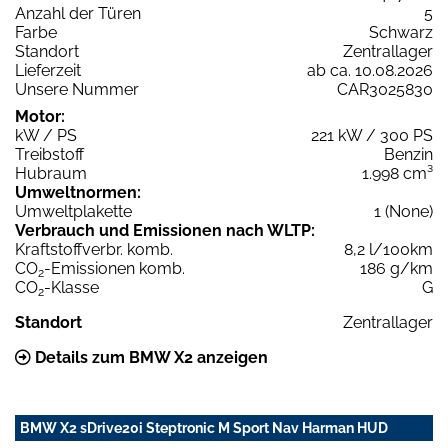
Anzahl der Türen
5
Farbe
Schwarz
Standort
Zentrallager
Lieferzeit
ab ca. 10.08.2026
Unsere Nummer
CAR3025830
Motor:
kW / PS
221 kW / 300 PS
Treibstoff
Benzin
Hubraum
1.998 cm³
Umweltnormen:
Umweltplakette
1 (None)
Verbrauch und Emissionen nach WLTP:
Kraftstoffverbr. komb.
8,2 l/100km
CO
-Emissionen komb.
186 g/km
2
CO
-Klasse
G
2
Standort
Zentrallager
Details zum BMW X2 anzeigen
BMW X2 sDrive20i Steptronic M Sport Nav Harman HUD