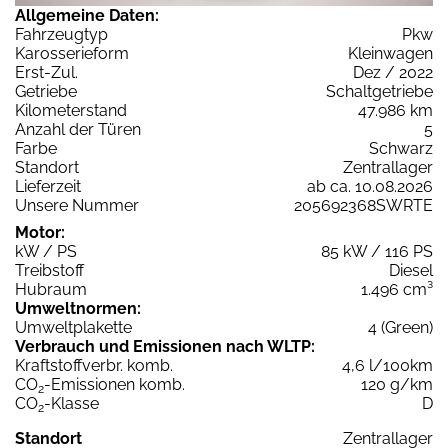
Allgemeine Daten:
Fahrzeugtyp
Pkw
Karosserieform
Kleinwagen
Erst-Zul.
Dez / 2022
Getriebe
Schaltgetriebe
Kilometerstand
47.986 km
Anzahl der Türen
5
Farbe
Schwarz
Standort
Zentrallager
Lieferzeit
ab ca. 10.08.2026
Unsere Nummer
205692368SWRTE
Motor:
kW / PS
85 kW / 116 PS
Treibstoff
Diesel
Hubraum
1.496 cm³
Umweltnormen:
Umweltplakette
4 (Green)
Verbrauch und Emissionen nach WLTP:
Kraftstoffverbr. komb.
4,6 l/100km
CO
-Emissionen komb.
120 g/km
2
CO
-Klasse
D
2
Standort
Zentrallager