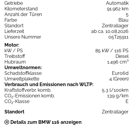
Getriebe
Automatik
Kilometerstand
91.962 km
Anzahl der Türen
5
Farbe
Blau
Standort
Zentrallager
Lieferzeit
ab ca. 10.08.2026
Unsere Nummer
05T25911
Motor:
kW / PS
85 kW / 116 PS
Treibstoff
Diesel
Hubraum
1.496 cm³
Umweltnormen:
Schadstoffklasse
Euro6d
Umweltplakette
4 (Green)
Verbrauch und Emissionen nach WLTP:
Kraftstoffverbr. komb.
5,3 l/100km
CO
-Emissionen komb.
139 g/km
2
CO
-Klasse
E
2
Standort
Zentrallager
Details zum BMW 116 anzeigen