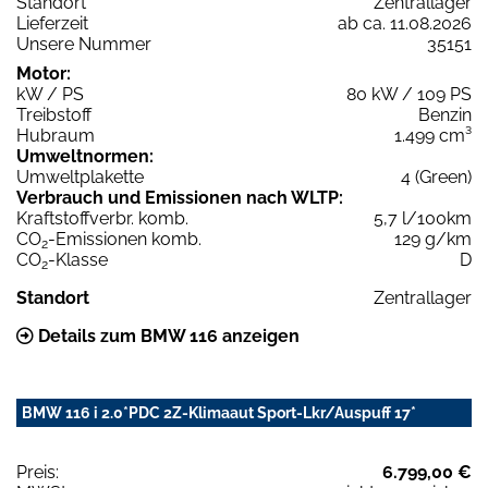
Standort
Zentrallager
Lieferzeit
ab ca. 11.08.2026
Unsere Nummer
35151
Motor:
kW / PS
80 kW / 109 PS
Treibstoff
Benzin
Hubraum
1.499 cm³
Umweltnormen:
Umweltplakette
4 (Green)
Verbrauch und Emissionen nach WLTP:
Kraftstoffverbr. komb.
5,7 l/100km
CO
-Emissionen komb.
129 g/km
2
CO
-Klasse
D
2
Standort
Zentrallager
Details zum BMW 116 anzeigen
BMW 116 i 2.0*PDC 2Z-Klimaaut Sport-Lkr/Auspuff 17*
Preis:
6.799,00 €