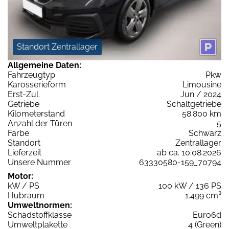
Standort Zentrallager
Allgemeine Daten:
Fahrzeugtyp
Pkw
Karosserieform
Limousine
Erst-Zul.
Jun / 2024
Getriebe
Schaltgetriebe
Kilometerstand
58.800 km
Anzahl der Türen
5
Farbe
Schwarz
Standort
Zentrallager
Lieferzeit
ab ca. 10.08.2026
Unsere Nummer
63330580-159_70794
Motor:
kW / PS
100 kW / 136 PS
Hubraum
1.499 cm³
Umweltnormen:
Schadstoffklasse
Euro6d
Umweltplakette
4 (Green)