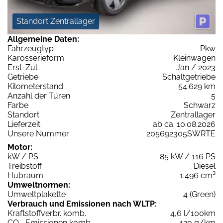
Standort Zentrallager
Allgemeine Daten:
Fahrzeugtyp
Pkw
Karosserieform
Kleinwagen
Erst-Zul.
Jan / 2023
Getriebe
Schaltgetriebe
Kilometerstand
54.629 km
Anzahl der Türen
5
Farbe
Schwarz
Standort
Zentrallager
Lieferzeit
ab ca. 10.08.2026
Unsere Nummer
205692305SWRTE
Motor:
kW / PS
85 kW / 116 PS
Treibstoff
Diesel
Hubraum
1.496 cm³
Umweltnormen:
Umweltplakette
4 (Green)
Verbrauch und Emissionen nach WLTP:
Kraftstoffverbr. komb.
4,6 l/100km
CO
-Emissionen komb.
120 g/km