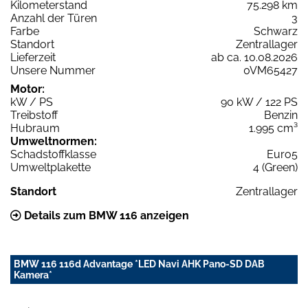
Kilometerstand
75.298 km
Anzahl der Türen
3
Farbe
Schwarz
Standort
Zentrallager
Lieferzeit
ab ca. 10.08.2026
Unsere Nummer
0VM65427
Motor:
kW / PS
90 kW / 122 PS
Treibstoff
Benzin
Hubraum
1.995 cm³
Umweltnormen:
Schadstoffklasse
Euro5
Umweltplakette
4 (Green)
Standort
Zentrallager
Details zum BMW 116 anzeigen
BMW 116 116d Advantage *LED Navi AHK Pano-SD DAB
Kamera*