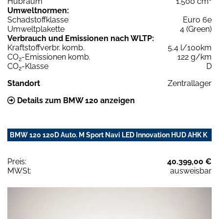
Hubraum
1.500 cm³
Umweltnormen:
Schadstoffklasse
Euro 6e
Umweltplakette
4 (Green)
Verbrauch und Emissionen nach WLTP:
Kraftstoffverbr. komb.
5,4 l/100km
CO
-Emissionen komb.
122 g/km
2
CO
-Klasse
D
2
Standort
Zentrallager
Details zum BMW 120 anzeigen
BMW 120 120D Auto. M Sport Navi LED Innovation HUD AHK K
Preis:
40.399,00 €
MWSt:
ausweisbar