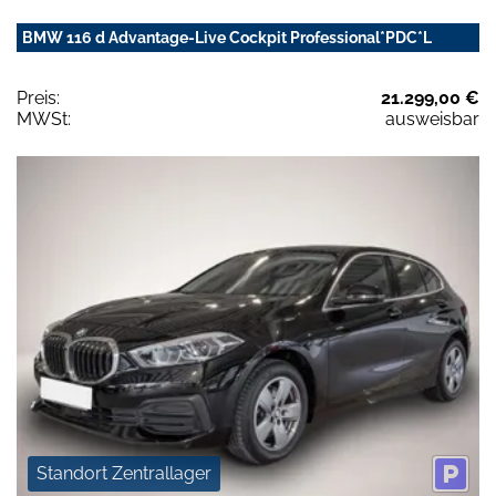
BMW 116 d Advantage-Live Cockpit Professional*PDC*L
Preis:
21.299,00 €
MWSt:
ausweisbar
Standort Zentrallager