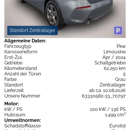
Standort Zentrallager
Allgemeine Daten:
Fahrzeugtyp
Pkw
Karosserieform
Limousine
Erst-Zul.
Apr / 2024
Getriebe
Schaltgetriebe
Kilometerstand
62.250 km
Anzahl der Türen
5
Farbe
Grau
Standort
Zentrallager
Lieferzeit
ab ca. 10.08.2026
Unsere Nummer
63330582-33_70797
Motor:
kW / PS
100 kW / 136 PS
Hubraum
1.499 cm³
Umweltnormen:
Schadstoffklasse
Euro6d