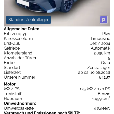
Standort Zentrallager
Allgemeine Daten:
Fahrzeugtyp
Pkw
Karosserieform
Limousine
Erst-Zul.
Dez / 2024
Getriebe
Automatik
Kilometerstand
2.898 km
Anzahl der Türen
5
Farbe
Grau
Standort
Zentrallager
Lieferzeit
ab ca. 10.08.2026
Unsere Nummer
84287
Motor:
kW / PS
125 kW / 170 PS
Treibstoff
Benzin
Hubraum
1.499 cm³
Umweltnormen:
Umweltplakette
4 (Green)
Verbrauch und Emissionen nach WLTP: