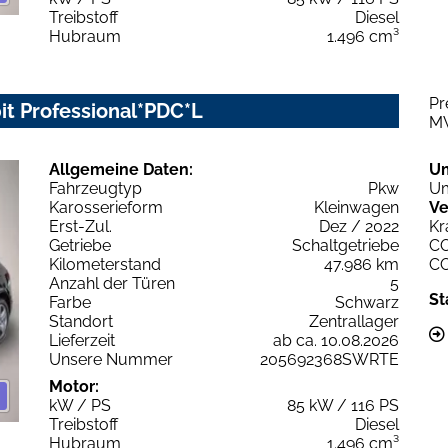
Treibstoff
Diesel
Hubraum
1.496 cm³
Pr
t Professional*PDC*L
M
Allgemeine Daten:
U
Fahrzeugtyp
Pkw
Um
Karosserieform
Kleinwagen
Ve
Erst-Zul.
Dez / 2022
Kr
Getriebe
Schaltgetriebe
C
Kilometerstand
47.986 km
C
Anzahl der Türen
5
St
Farbe
Schwarz
Standort
Zentrallager
Lieferzeit
ab ca. 10.08.2026
Unsere Nummer
205692368SWRTE
Motor:
kW / PS
85 kW / 116 PS
Treibstoff
Diesel
Hubraum
1.496 cm³