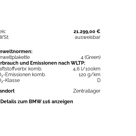
eis:
21.299,00 €
WSt:
ausweisbar
mweltnormen:
weltplakette
4 (Green)
rbrauch und Emissionen nach WLTP:
aftstoffverbr. komb.
4,6 l/100km
O
-Emissionen komb.
120 g/km
2
O
-Klasse
D
2
andort
Zentrallager
Details zum BMW 116 anzeigen