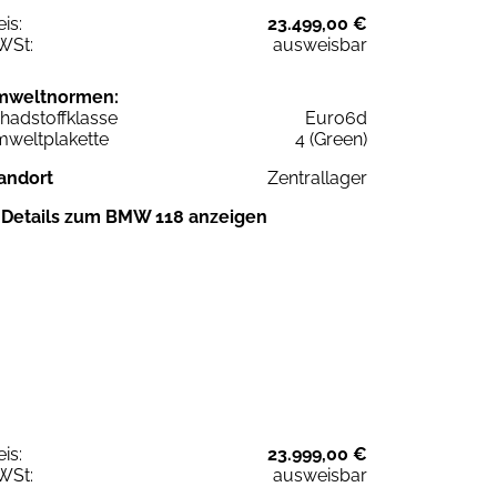
eis:
23.499,00 €
WSt:
ausweisbar
mweltnormen:
hadstoffklasse
Euro6d
weltplakette
4 (Green)
andort
Zentrallager
Details zum BMW 118 anzeigen
eis:
23.999,00 €
WSt:
ausweisbar