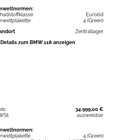
mweltnormen:
hadstoffklasse
Euro6d
weltplakette
4 (Green)
andort
Zentrallager
Details zum BMW 118 anzeigen
eis:
34.999,00 €
WSt:
ausweisbar
mweltnormen:
weltplakette
4 (Green)