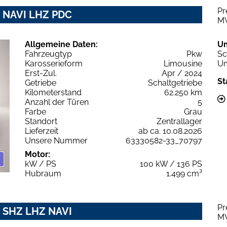
Pr
Z NAVI LHZ PDC
M
Allgemeine Daten:
U
Fahrzeugtyp
Pkw
Sc
Karosserieform
Limousine
Um
Erst-Zul.
Apr / 2024
St
Getriebe
Schaltgetriebe
Kilometerstand
62.250 km
Anzahl der Türen
5
Farbe
Grau
Standort
Zentrallager
Lieferzeit
ab ca. 10.08.2026
Unsere Nummer
63330582-33_70797
Motor:
kW / PS
100 kW / 136 PS
Hubraum
1.499 cm³
Pr
D SHZ LHZ NAVI
M