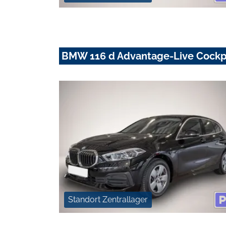
BMW 116 d Advantage-Live Cockpi
Standort Zentrallager