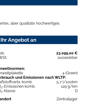
rtes, aber qualitativ hochwertiges
 Ihr Angebot an
eis:
23.099,00 €
WSt:
ausweisbar
mweltnormen:
weltplakette
4 (Green)
rbrauch und Emissionen nach WLTP:
aftstoffverbr. komb.
5,7 l/100km
O
-Emissionen komb.
129 g/km
2
O
-Klasse
D
2
andort
Zentrallager