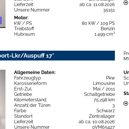
Lieferzeit
ab ca. 11.08.2026
Unsere Nummer
35151
Motor:
kW / PS
80 kW / 109 PS
Treibstoff
Benzin
Hubraum
1.499 cm³
Pr
ort-Lkr/Auspuff 17*
M
Allgemeine Daten:
U
Fahrzeugtyp
Pkw
Sc
Karosserieform
Limousine
Um
Erst-Zul.
Mai / 2011
St
Getriebe
Schaltgetriebe
Kilometerstand
75.298 km
Anzahl der Türen
3
Farbe
Schwarz
Standort
Zentrallager
Lieferzeit
ab ca. 10.08.2026
Unsere Nummer
0VM65427