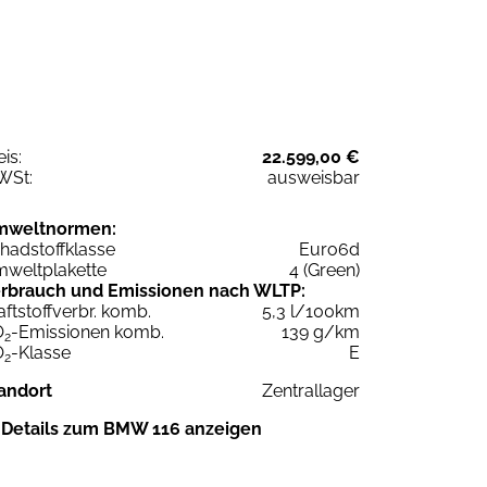
eis:
22.599,00 €
WSt:
ausweisbar
mweltnormen:
hadstoffklasse
Euro6d
weltplakette
4 (Green)
rbrauch und Emissionen nach WLTP:
aftstoffverbr. komb.
5,3 l/100km
O
-Emissionen komb.
139 g/km
2
O
-Klasse
E
2
andort
Zentrallager
Details zum BMW 116 anzeigen