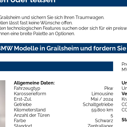
railsheim und sichern Sie sich Ihren Traumwagen.
len lässt fast keine Wünsche offen.
en technologischen Features suchen oder sich für ein preiswe
hnen eine breite Palette an Optionen.
MW Modelle in Grailsheim und fordern Sie
Pr
M
Allgemeine Daten:
U
Fahrzeugtyp
Pkw
Um
Karosserieform
Limousine
Ve
Erst-Zul.
Mai / 2024
Kr
Getriebe
Schaltgetriebe
C
Kilometerstand
59.800 km
C
Anzahl der Türen
5
St
Farbe
Schwarz
Standort
Zentrallager