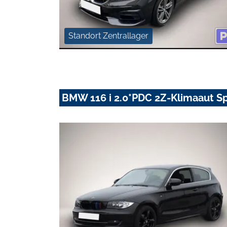
Standort Zentrallager
BMW 116 i 2.0*PDC 2Z-Klimaaut Sp