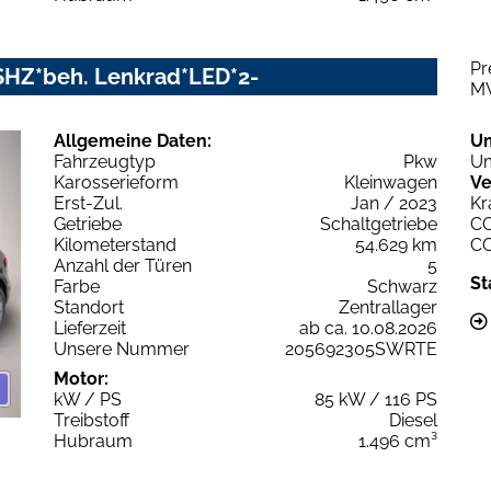
Pr
HZ*beh. Lenkrad*LED*2-
M
Allgemeine Daten:
U
Fahrzeugtyp
Pkw
Um
Karosserieform
Kleinwagen
Ve
Erst-Zul.
Jan / 2023
Kr
Getriebe
Schaltgetriebe
C
Kilometerstand
54.629 km
C
Anzahl der Türen
5
St
Farbe
Schwarz
Standort
Zentrallager
Lieferzeit
ab ca. 10.08.2026
Unsere Nummer
205692305SWRTE
Motor:
kW / PS
85 kW / 116 PS
Treibstoff
Diesel
Hubraum
1.496 cm³