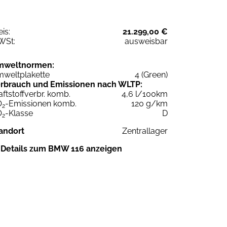
eis:
21.299,00 €
WSt:
ausweisbar
mweltnormen:
weltplakette
4 (Green)
rbrauch und Emissionen nach WLTP:
aftstoffverbr. komb.
4,6 l/100km
O
-Emissionen komb.
120 g/km
2
O
-Klasse
D
2
andort
Zentrallager
Details zum BMW 116 anzeigen