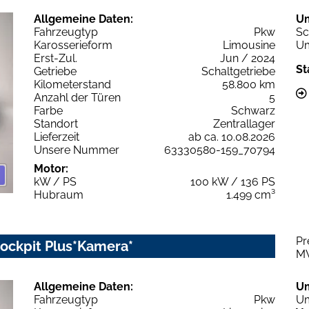
Allgemeine Daten:
U
Fahrzeugtyp
Pkw
Sc
Karosserieform
Limousine
Um
Erst-Zul.
Jun / 2024
St
Getriebe
Schaltgetriebe
Kilometerstand
58.800 km
Anzahl der Türen
5
Farbe
Schwarz
Standort
Zentrallager
Lieferzeit
ab ca. 10.08.2026
Unsere Nummer
63330580-159_70794
Motor:
kW / PS
100 kW / 136 PS
Hubraum
1.499 cm³
Pr
ockpit Plus*Kamera*
M
Allgemeine Daten:
U
Fahrzeugtyp
Pkw
Um