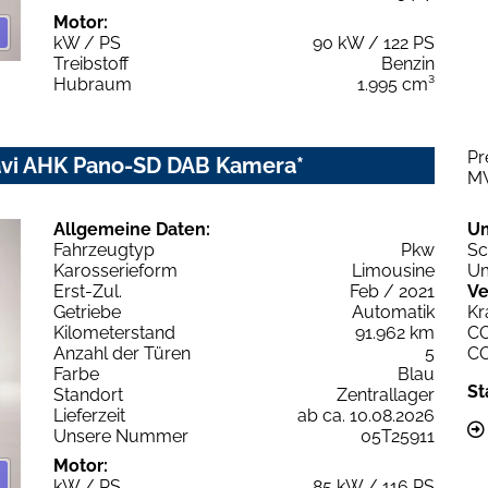
Motor:
kW / PS
90 kW / 122 PS
Treibstoff
Benzin
Hubraum
1.995 cm³
Pr
vi AHK Pano-SD DAB Kamera*
M
Allgemeine Daten:
U
Fahrzeugtyp
Pkw
Sc
Karosserieform
Limousine
Um
Erst-Zul.
Feb / 2021
Ve
Getriebe
Automatik
Kr
Kilometerstand
91.962 km
C
Anzahl der Türen
5
C
Farbe
Blau
St
Standort
Zentrallager
Lieferzeit
ab ca. 10.08.2026
Unsere Nummer
05T25911
Motor:
kW / PS
85 kW / 116 PS