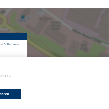
om Drittanbieter
tion zu
tieren
AGB (Service)
AGB (Teile)
AGB (Gebrauchtwagen)
Widerruf