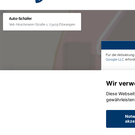
Auto-Schäfer
Veit-Hirschmann-Straße 1, 73479 Ellwangen
Für die Aktivierun
Google LLC
erforde
Wir verw
Diese Webseit
gewährleisten
Notw
akze
© konjunkturmotor.de GmbH 2020 - 2026