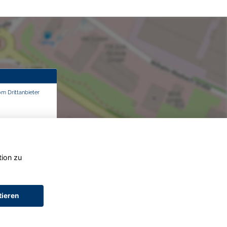
om Drittanbieter
tion zu
tieren
AGB (Service)
AGB (Teile)
AGB (Gebrauchtwagen)
Widerruf