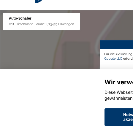
Auto-Schäfer
Veit-Hirschmann-Straße 1, 73479 Ellwangen
Für die Aktivierun
Google LLC
erforde
Wir verw
Diese Webseit
gewährleisten
Notw
akze
© konjunkturmotor.de GmbH 2020 - 2026