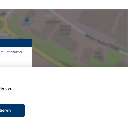
om Drittanbieter
tion zu
tieren
AGB (Service)
AGB (Teile)
AGB (Gebrauchtwagen)
Widerruf