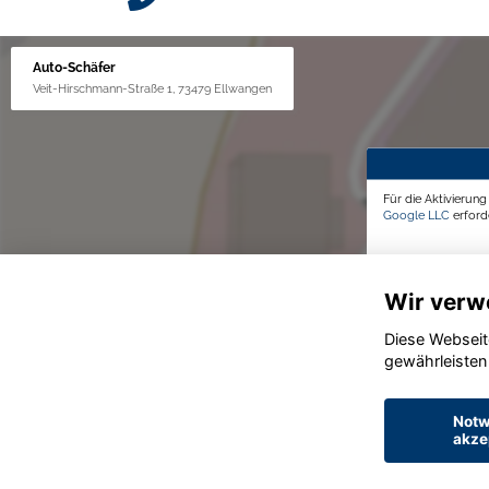
Auto-Schäfer
Veit-Hirschmann-Straße 1, 73479 Ellwangen
Für die Aktivierun
Google LLC
erforde
Wir verw
Diese Webseit
gewährleisten
Notw
akze
© konjunkturmotor.de GmbH 2020 - 2026