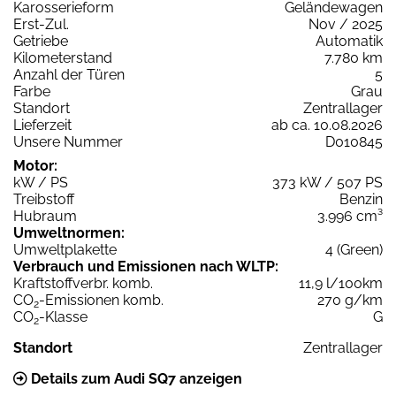
Karosserieform
Geländewagen
Erst-Zul.
Nov / 2025
Getriebe
Automatik
Kilometerstand
7.780 km
Anzahl der Türen
5
Farbe
Grau
Standort
Zentrallager
Lieferzeit
ab ca. 10.08.2026
Unsere Nummer
D010845
Motor:
kW / PS
373 kW / 507 PS
Treibstoff
Benzin
Hubraum
3.996 cm³
Umweltnormen:
Umweltplakette
4 (Green)
Verbrauch und Emissionen nach WLTP:
Kraftstoffverbr. komb.
11,9 l/100km
CO
-Emissionen komb.
270 g/km
2
CO
-Klasse
G
2
Standort
Zentrallager
Details zum Audi SQ7 anzeigen