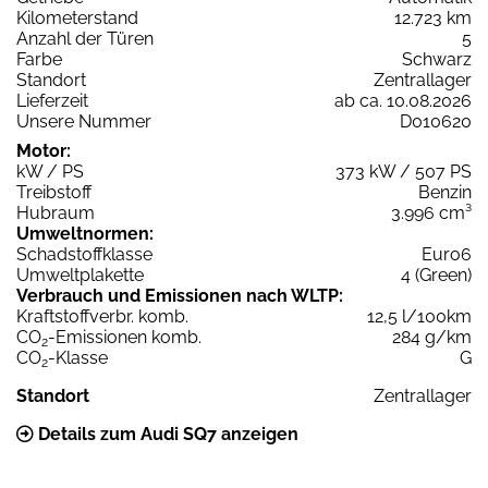
Kilometerstand
12.723 km
Anzahl der Türen
5
Farbe
Schwarz
Standort
Zentrallager
Lieferzeit
ab ca. 10.08.2026
Unsere Nummer
D010620
Motor:
kW / PS
373 kW / 507 PS
Treibstoff
Benzin
Hubraum
3.996 cm³
Umweltnormen:
Schadstoffklasse
Euro6
Umweltplakette
4 (Green)
Verbrauch und Emissionen nach WLTP:
Kraftstoffverbr. komb.
12,5 l/100km
CO
-Emissionen komb.
284 g/km
2
CO
-Klasse
G
2
Standort
Zentrallager
Details zum Audi SQ7 anzeigen