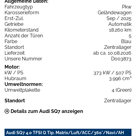
Allgemeine Daten:
Fahrzeugtyp
Pkw
Karosserieform
Geländewagen
Erst-Zul.
Sep / 2025
Getriebe
Automatik
Kilometerstand
18.260 km
Anzahl der Türen
5
Farbe
Blau
Standort
Zentrallager
Lieferzeit
ab ca. 10.08.2026
Unsere Nummer
D003873
Motor:
kW / PS
373 kW / 507 PS
Hubraum
3.996 cm³
Umweltnormen:
Umweltplakette
4 (Green)
Standort
Zentrallager
Details zum Audi SQ7 anzeigen
Audi SQ7 4.0 TFSI Q Tip. Matrix/Luft/ACC/360°/Navi/AH