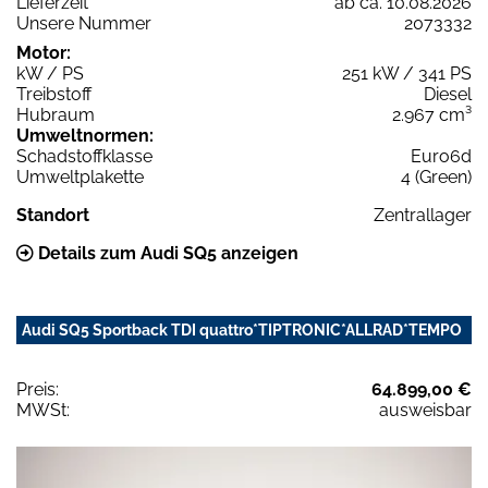
Lieferzeit
ab ca. 10.08.2026
Unsere Nummer
2073332
Motor:
kW / PS
251 kW / 341 PS
Treibstoff
Diesel
Hubraum
2.967 cm³
Umweltnormen:
Schadstoffklasse
Euro6d
Umweltplakette
4 (Green)
Standort
Zentrallager
Details zum Audi SQ5 anzeigen
Audi SQ5 Sportback TDI quattro*TIPTRONIC*ALLRAD*TEMPO
Preis:
64.899,00 €
MWSt:
ausweisbar