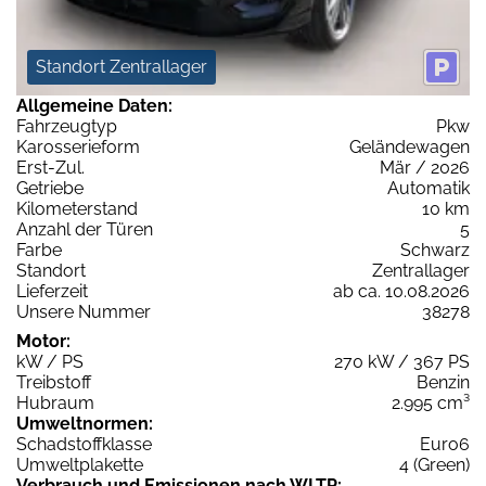
Standort Zentrallager
Allgemeine Daten:
Fahrzeugtyp
Pkw
Karosserieform
Geländewagen
Erst-Zul.
Mär / 2026
Getriebe
Automatik
Kilometerstand
10 km
Anzahl der Türen
5
Farbe
Schwarz
Standort
Zentrallager
Lieferzeit
ab ca. 10.08.2026
Unsere Nummer
38278
Motor:
kW / PS
270 kW / 367 PS
Treibstoff
Benzin
Hubraum
2.995 cm³
Umweltnormen:
Schadstoffklasse
Euro6
Umweltplakette
4 (Green)
Verbrauch und Emissionen nach WLTP: