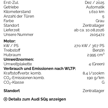
Erst-Zul.
Dez / 2025
Getriebe
Automatik
Kilometerstand
1.610 km
Anzahl der Türen
5
Farbe
Grau
Standort
Zentrallager
Lieferzeit
ab ca. 10.08.2026
Unsere Nummer
2105472
Motor:
kW / PS
270 kW / 367 PS
Treibstoff
Benzin
Hubraum
2.995 cm³
Umweltnormen:
Umweltplakette
4 (Green)
Verbrauch und Emissionen nach WLTP:
Kraftstoffverbr. komb.
8,4 l/100km
CO
-Emissionen komb.
190 g/km
2
CO
-Klasse
G
2
Standort
Zentrallager
Details zum Audi SQ5 anzeigen