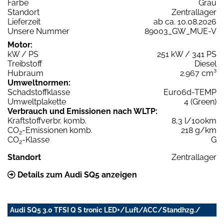
Farbe
Grau
Standort
Zentrallager
Lieferzeit
ab ca. 10.08.2026
Unsere Nummer
89003_GW_MUE-V
Motor:
kW / PS
251 kW / 341 PS
Treibstoff
Diesel
Hubraum
2.967 cm³
Umweltnormen:
Schadstoffklasse
Euro6d-TEMP
Umweltplakette
4 (Green)
Verbrauch und Emissionen nach WLTP:
Kraftstoffverbr. komb.
8,3 l/100km
CO
-Emissionen komb.
218 g/km
2
CO
-Klasse
G
2
Standort
Zentrallager
Details zum Audi SQ5 anzeigen
Audi SQ5 3.0 TFSI Q S tronic LED+/Luft/ACC/Standhzg./