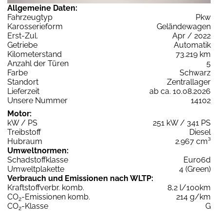
Allgemeine Daten:
Fahrzeugtyp
Pkw
Karosserieform
Geländewagen
Erst-Zul.
Apr / 2022
Getriebe
Automatik
Kilometerstand
73.219 km
Anzahl der Türen
5
Farbe
Schwarz
Standort
Zentrallager
Lieferzeit
ab ca. 10.08.2026
Unsere Nummer
14102
Motor:
kW / PS
251 kW / 341 PS
Treibstoff
Diesel
Hubraum
2.967 cm³
Umweltnormen:
Schadstoffklasse
Euro6d
Umweltplakette
4 (Green)
Verbrauch und Emissionen nach WLTP:
Kraftstoffverbr. komb.
8,2 l/100km
CO
-Emissionen komb.
214 g/km
2
CO
-Klasse
G
2