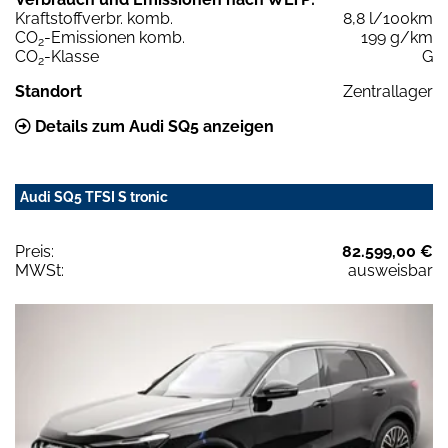
Kraftstoffverbr. komb.
8,8 l/100km
CO
-Emissionen komb.
199 g/km
2
CO
-Klasse
G
2
Standort
Zentrallager
Details zum Audi SQ5 anzeigen
Audi SQ5 TFSI S tronic
Preis:
82.599,00 €
MWSt:
ausweisbar