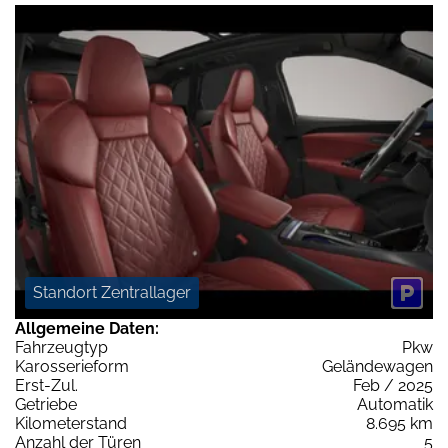
Standort Zentrallager
Allgemeine Daten:
Fahrzeugtyp
Pkw
Karosserieform
Geländewagen
Erst-Zul.
Feb / 2025
Getriebe
Automatik
Kilometerstand
8.695 km
Anzahl der Türen
5