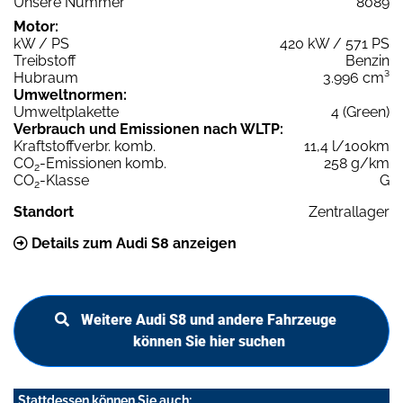
Unsere Nummer
8089
Motor:
kW / PS
420 kW / 571 PS
Treibstoff
Benzin
Hubraum
3.996 cm³
Umweltnormen:
Umweltplakette
4 (Green)
Verbrauch und Emissionen nach WLTP:
Kraftstoffverbr. komb.
11,4 l/100km
CO
-Emissionen komb.
258 g/km
2
CO
-Klasse
G
2
Standort
Zentrallager
Details zum Audi S8 anzeigen
Weitere Audi S8 und andere Fahrzeuge
können Sie hier suchen
Stattdessen können Sie auch: