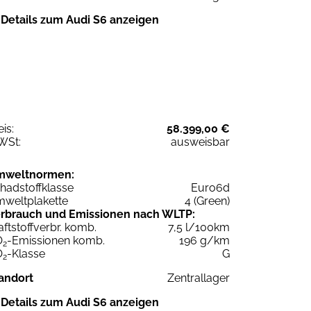
Details zum Audi S6 anzeigen
eis:
58.399,00 €
WSt:
ausweisbar
mweltnormen:
hadstoffklasse
Euro6d
weltplakette
4 (Green)
rbrauch und Emissionen nach WLTP:
aftstoffverbr. komb.
7,5 l/100km
O
-Emissionen komb.
196 g/km
2
O
-Klasse
G
2
andort
Zentrallager
Details zum Audi S6 anzeigen