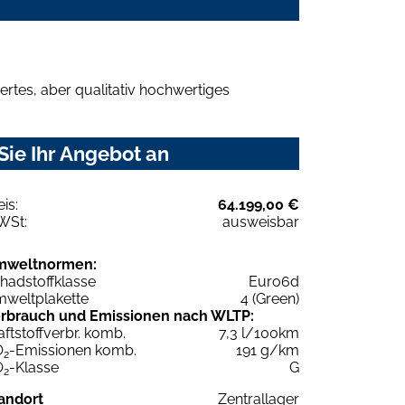
rtes, aber qualitativ hochwertiges
Sie Ihr Angebot an
eis:
64.199,00 €
WSt:
ausweisbar
mweltnormen:
hadstoffklasse
Euro6d
weltplakette
4 (Green)
rbrauch und Emissionen nach WLTP:
aftstoffverbr. komb.
7,3 l/100km
O
-Emissionen komb.
191 g/km
2
O
-Klasse
G
2
andort
Zentrallager