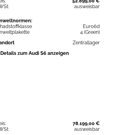
eis:
52.899,00 €
WSt:
ausweisbar
mweltnormen:
hadstoffklasse
Euro6d
weltplakette
4 (Green)
andort
Zentrallager
Details zum Audi S6 anzeigen
eis:
78.199,00 €
WSt:
ausweisbar