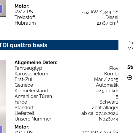
Motor:
kW / PS
253 kW / 344 PS
Treibstoff
Diesel
Hubraum
2.967 cm³
Pr
 TDI quattro basis
M
Allgemeine Daten:
St
Fahrzeugtyp
Pkw
Karosserieform
Kombi
Erst-Zul.
Mär / 2025
Getriebe
Automatik
Kilometerstand
22.500 km
Anzahl der Türen
5
Farbe
Schwarz
Standort
Zentrallager
Lieferzeit
ab ca. 07.10.2026
Unsere Nummer
N026744
Motor:
kW / PS
253 kW / 344 PS