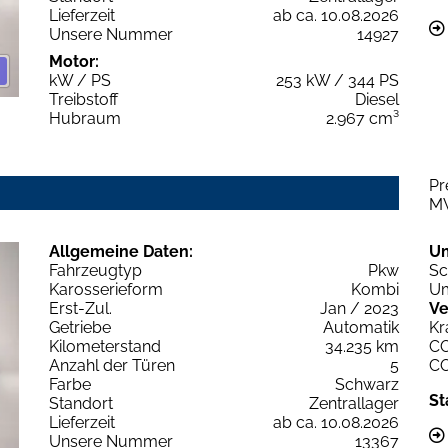
Lieferzeit
ab ca. 10.08.2026
Unsere Nummer
14927
Motor:
kW / PS
253 kW / 344 PS
Treibstoff
Diesel
Hubraum
2.967 cm³
Pr
M
Allgemeine Daten:
U
Fahrzeugtyp
Pkw
Sc
Karosserieform
Kombi
Um
Erst-Zul.
Jan / 2023
Ve
Getriebe
Automatik
Kr
Kilometerstand
34.235 km
C
Anzahl der Türen
5
C
Farbe
Schwarz
St
Standort
Zentrallager
Lieferzeit
ab ca. 10.08.2026
Unsere Nummer
13367