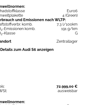
mweltnormen:
hadstoffklasse
Euro6
weltplakette
4 (Green)
rbrauch und Emissionen nach WLTP:
aftstoffverbr. komb.
7,3 l/100km
O
-Emissionen komb.
191 g/km
2
O
-Klasse
G
2
andort
Zentrallager
Details zum Audi S6 anzeigen
eis:
72.999,00 €
WSt:
ausweisbar
mweltnormen: