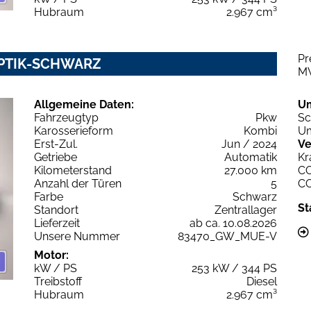
Hubraum
2.967 cm³
Pr
OPTIK-SCHWARZ
M
Allgemeine Daten:
U
Fahrzeugtyp
Pkw
Sc
Karosserieform
Kombi
Um
Erst-Zul.
Jun / 2024
Ve
Getriebe
Automatik
Kr
Kilometerstand
27.000 km
C
Anzahl der Türen
5
C
Farbe
Schwarz
St
Standort
Zentrallager
Lieferzeit
ab ca. 10.08.2026
Unsere Nummer
83470_GW_MUE-V
Motor:
kW / PS
253 kW / 344 PS
Treibstoff
Diesel
Hubraum
2.967 cm³