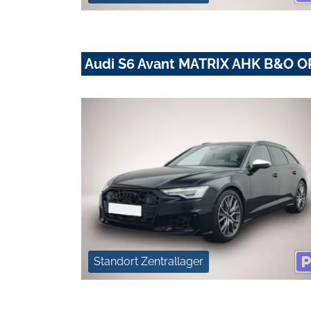
Audi S6 Avant MATRIX AHK B&O 
Standort Zentrallager