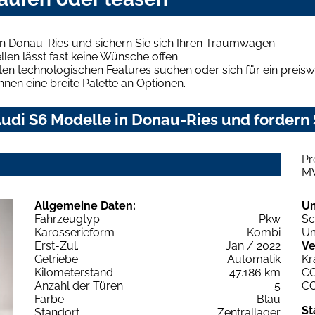
in Donau-Ries und sichern Sie sich Ihren Traumwagen.
len lässt fast keine Wünsche offen.
en technologischen Features suchen oder sich für ein preiswe
hnen eine breite Palette an Optionen.
udi S6 Modelle in Donau-Ries und fordern 
Pr
M
Allgemeine Daten:
U
Fahrzeugtyp
Pkw
Sc
Karosserieform
Kombi
Um
Erst-Zul.
Jan / 2022
Ve
Getriebe
Automatik
Kr
Kilometerstand
47.186 km
C
Anzahl der Türen
5
C
Farbe
Blau
St
Standort
Zentrallager