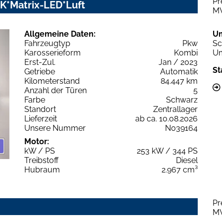
Pr
AHK*Matrix-LED*Luft
M
Allgemeine Daten:
U
Fahrzeugtyp
Pkw
Sc
Karosserieform
Kombi
Um
Erst-Zul.
Jan / 2023
St
Getriebe
Automatik
Kilometerstand
84.447 km
Anzahl der Türen
5
Farbe
Schwarz
Standort
Zentrallager
Lieferzeit
ab ca. 10.08.2026
Unsere Nummer
N039164
Motor:
kW / PS
253 kW / 344 PS
Treibstoff
Diesel
Hubraum
2.967 cm³
Pr
M