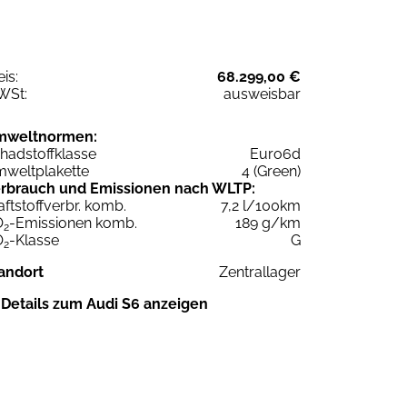
eis:
68.299,00 €
WSt:
ausweisbar
mweltnormen:
hadstoffklasse
Euro6d
weltplakette
4 (Green)
rbrauch und Emissionen nach WLTP:
aftstoffverbr. komb.
7,2 l/100km
O
-Emissionen komb.
189 g/km
2
O
-Klasse
G
2
andort
Zentrallager
Details zum Audi S6 anzeigen