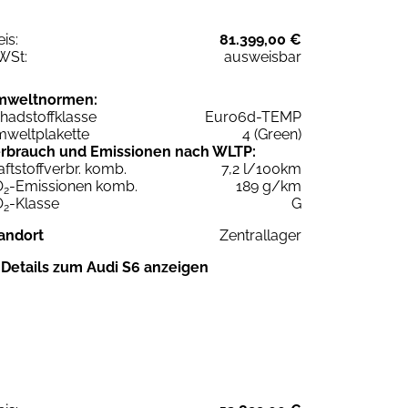
eis:
81.399,00 €
WSt:
ausweisbar
mweltnormen:
hadstoffklasse
Euro6d-TEMP
weltplakette
4 (Green)
rbrauch und Emissionen nach WLTP:
aftstoffverbr. komb.
7,2 l/100km
O
-Emissionen komb.
189 g/km
2
O
-Klasse
G
2
andort
Zentrallager
Details zum Audi S6 anzeigen