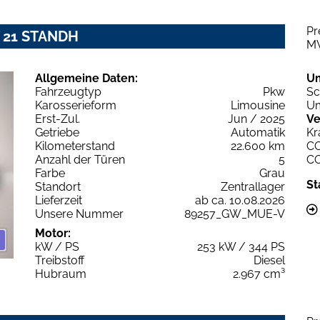
Pr
T 21 STANDH
M
Allgemeine Daten:
U
Fahrzeugtyp
Pkw
Sc
Karosserieform
Limousine
Um
Erst-Zul.
Jun / 2025
Ve
Getriebe
Automatik
Kr
Kilometerstand
22.600 km
C
Anzahl der Türen
5
C
Farbe
Grau
St
Standort
Zentrallager
Lieferzeit
ab ca. 10.08.2026
Unsere Nummer
89257_GW_MUE-V
Motor:
kW / PS
253 kW / 344 PS
Treibstoff
Diesel
Hubraum
2.967 cm³