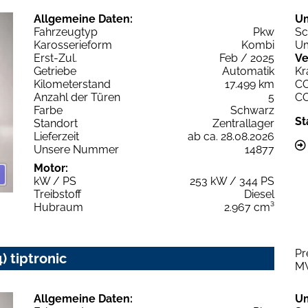
Allgemeine Daten:
U
Fahrzeugtyp
Pkw
Sc
Karosserieform
Kombi
Um
Erst-Zul.
Feb / 2025
Ve
Getriebe
Automatik
Kr
Kilometerstand
17.499 km
C
Anzahl der Türen
5
C
Farbe
Schwarz
St
Standort
Zentrallager
Lieferzeit
ab ca. 28.08.2026
Unsere Nummer
14877
Motor:
kW / PS
253 kW / 344 PS
Treibstoff
Diesel
Hubraum
2.967 cm³
Pr
) tiptronic
M
Allgemeine Daten:
U