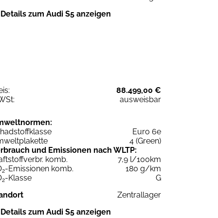
Details zum Audi S5 anzeigen
eis:
88.499,00 €
WSt:
ausweisbar
mweltnormen:
hadstoffklasse
Euro 6e
weltplakette
4 (Green)
rbrauch und Emissionen nach WLTP:
aftstoffverbr. komb.
7,9 l/100km
O
-Emissionen komb.
180 g/km
2
O
-Klasse
G
2
andort
Zentrallager
Details zum Audi S5 anzeigen