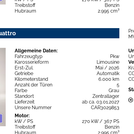
Treibstoff
Benzin
Hubraum
2.995 cm³
Pr
uattro
M
Allgemeine Daten:
U
Fahrzeugtyp
Pkw
Um
Karosserieform
Limousine
Ve
Erst-Zul.
Mai / 2026
Kr
Getriebe
Automatik
C
Kilometerstand
6.000 km
C
Anzahl der Türen
5
St
Farbe
Grau
Standort
Zentrallager
Lieferzeit
ab ca. 03.01.2027
Unsere Nummer
CAR3029853
Motor:
kW / PS
270 kW / 367 PS
Treibstoff
Benzin
Hubraum
2.995 cm³