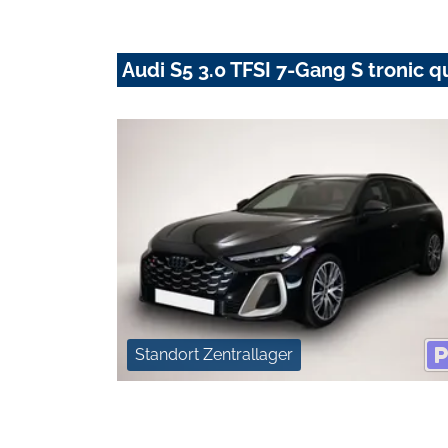
Audi S5 3.0 TFSI 7-Gang S tronic q
Standort Zentrallager