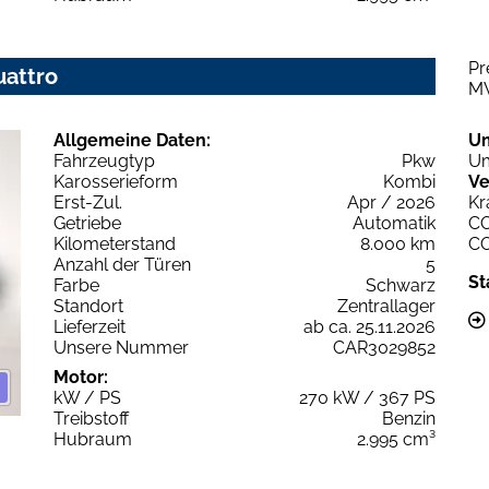
Pr
uattro
M
Allgemeine Daten:
U
Fahrzeugtyp
Pkw
Um
Karosserieform
Kombi
Ve
Erst-Zul.
Apr / 2026
Kr
Getriebe
Automatik
C
Kilometerstand
8.000 km
C
Anzahl der Türen
5
St
Farbe
Schwarz
Standort
Zentrallager
Lieferzeit
ab ca. 25.11.2026
Unsere Nummer
CAR3029852
Motor:
kW / PS
270 kW / 367 PS
Treibstoff
Benzin
Hubraum
2.995 cm³