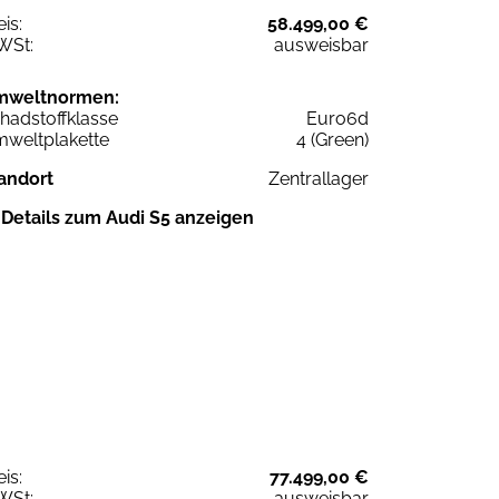
eis:
58.499,00 €
WSt:
ausweisbar
mweltnormen:
hadstoffklasse
Euro6d
weltplakette
4 (Green)
andort
Zentrallager
Details zum Audi S5 anzeigen
eis:
77.499,00 €
WSt:
ausweisbar