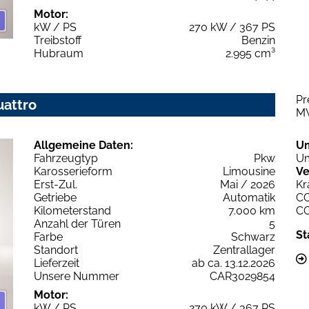
Motor:
kW / PS
270 kW / 367 PS
Treibstoff
Benzin
Hubraum
2.995 cm³
Pr
uattro
M
Allgemeine Daten:
U
Fahrzeugtyp
Pkw
Um
Karosserieform
Limousine
Ve
Erst-Zul.
Mai / 2026
Kr
Getriebe
Automatik
C
Kilometerstand
7.000 km
C
Anzahl der Türen
5
St
Farbe
Schwarz
Standort
Zentrallager
Lieferzeit
ab ca. 13.12.2026
Unsere Nummer
CAR3029854
Motor:
kW / PS
270 kW / 367 PS