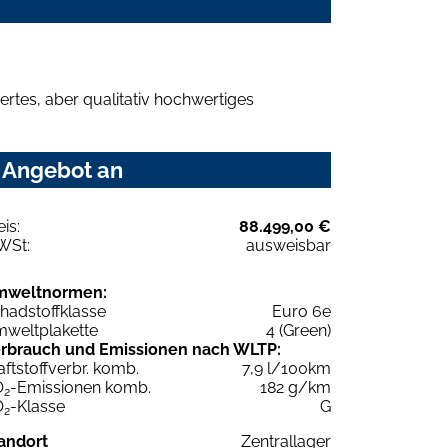
rtes, aber qualitativ hochwertiges
r Angebot an
eis:
88.499,00 €
WSt:
ausweisbar
mweltnormen:
hadstoffklasse
Euro 6e
weltplakette
4 (Green)
rbrauch und Emissionen nach WLTP:
aftstoffverbr. komb.
7,9 l/100km
O
-Emissionen komb.
182 g/km
2
O
-Klasse
G
2
andort
Zentrallager