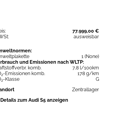
eis:
77.999,00 €
WSt:
ausweisbar
mweltnormen:
weltplakette
1 (None)
rbrauch und Emissionen nach WLTP:
aftstoffverbr. komb.
7,8 l/100km
O
-Emissionen komb.
178 g/km
2
O
-Klasse
G
2
andort
Zentrallager
Details zum Audi S5 anzeigen