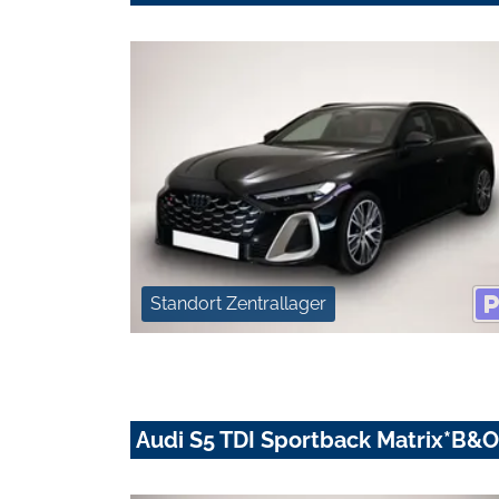
Standort Zentrallager
Audi S5 TDI Sportback Matrix*B&