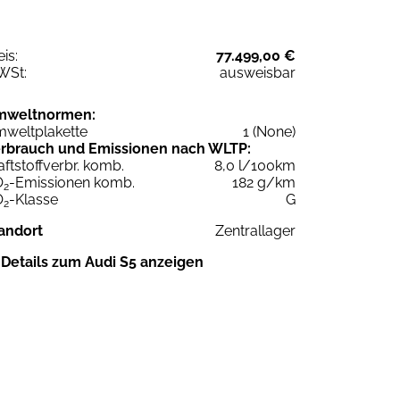
eis:
77.499,00 €
WSt:
ausweisbar
mweltnormen:
weltplakette
1 (None)
rbrauch und Emissionen nach WLTP:
aftstoffverbr. komb.
8,0 l/100km
O
-Emissionen komb.
182 g/km
2
O
-Klasse
G
2
andort
Zentrallager
Details zum Audi S5 anzeigen