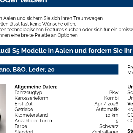
n Aalen und sichern Sie sich Ihren Traumwagen.
len lässt fast keine Wünsche offen.
en technologischen Features suchen oder sich für ein preiswe
hnen eine breite Palette an Optionen.
di S5 Modelle in Aalen und fordern Sie Ih
Pr
Pano, B&O, Leder, 20
M
Allgemeine Daten:
U
Fahrzeugtyp
Pkw
Sc
Karosserieform
Kombi
Um
Erst-Zul.
Apr / 2026
Ve
Getriebe
Automatik
Kr
Kilometerstand
10 km
C
Anzahl der Türen
5
C
Farbe
Schwarz
St
Standort
Zentrallager