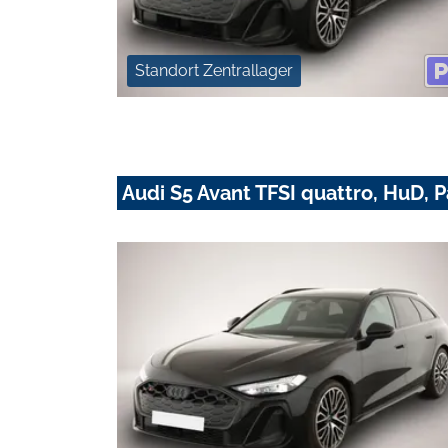
Standort Zentrallager
Audi S5 Avant TFSI quattro, HuD, 