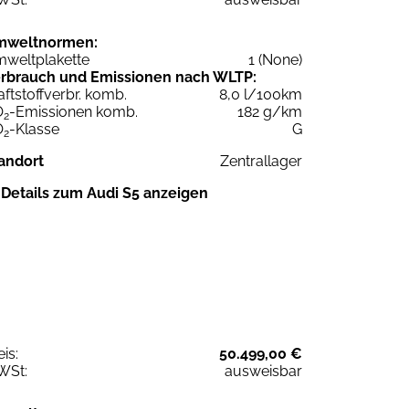
mweltnormen:
weltplakette
1 (None)
rbrauch und Emissionen nach WLTP:
aftstoffverbr. komb.
8,0 l/100km
O
-Emissionen komb.
182 g/km
2
O
-Klasse
G
2
andort
Zentrallager
Details zum Audi S5 anzeigen
eis:
50.499,00 €
WSt:
ausweisbar