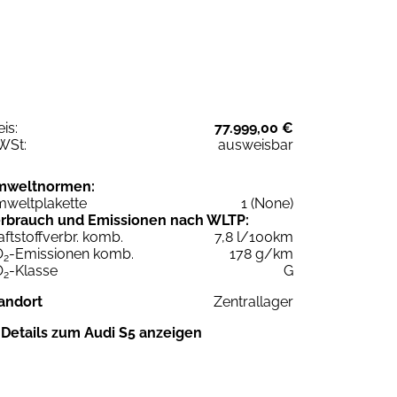
eis:
77.999,00 €
WSt:
ausweisbar
mweltnormen:
weltplakette
1 (None)
rbrauch und Emissionen nach WLTP:
aftstoffverbr. komb.
7,8 l/100km
O
-Emissionen komb.
178 g/km
2
O
-Klasse
G
2
andort
Zentrallager
Details zum Audi S5 anzeigen