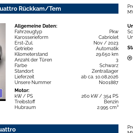
Pr
c quattro Rückkam/Tem
M
Allgemeine Daten:
U
Fahrzeugtyp
Pkw
Sc
Karosserieform
Cabriolet
Um
Erst-Zul.
Nov / 2023
St
Getriebe
Automatik
Kilometerstand
29.650 km
Anzahl der Türen
3
Farbe
Schwarz
Standort
Zentrallager
Lieferzeit
ab ca. 10.08.2026
Unsere Nummer
N001887
Motor:
kW / PS
260 kW / 354 PS
Treibstoff
Benzin
Hubraum
2.995 cm³
Pr
uattro
M