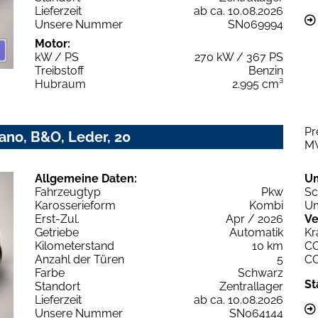
Lieferzeit
ab ca. 10.08.2026
Unsere Nummer
SN069994
Motor:
kW / PS
270 kW / 367 PS
Treibstoff
Benzin
Hubraum
2.995 cm³
Pr
Pano, B&O, Leder, 20
M
Allgemeine Daten:
U
Fahrzeugtyp
Pkw
Sc
Karosserieform
Kombi
Um
Erst-Zul.
Apr / 2026
Ve
Getriebe
Automatik
Kr
Kilometerstand
10 km
C
Anzahl der Türen
5
C
Farbe
Schwarz
St
Standort
Zentrallager
Lieferzeit
ab ca. 10.08.2026
Unsere Nummer
SN064144