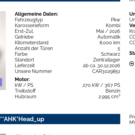
Allgemeine Daten:
U
Fahrzeugtyp
Pkw
Um
Karosserieform
Kombi
Ve
Erst-Zul.
Mai / 2026
Kr
Getriebe
Automatik
C
Kilometerstand
8.000 km
C
Anzahl der Türen
5
St
Farbe
Schwarz
Standort
Zentrallager
Lieferzeit
ab ca. 30.12.2026
Unsere Nummer
CAR3029851
Motor:
kW / PS
270 kW / 367 PS
Treibstoff
Benzin
Hubraum
2.995 cm³
Pr
O**AHK*Head_up
M