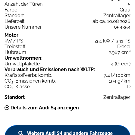
Anzahl der Türen
5
Farbe
Grau
Standort
Zentrallager
Lieferzeit
ab ca. 10.08.2026
Unsere Nummer
054354
Motor:
kW / PS
251 kW / 341 PS
Treibstoff
Diesel
Hubraum
2.967 cm³
Umweltnormen:
Umweltplakette
4 (Green)
Verbrauch und Emissionen nach WLTP:
Kraftstoffverbr. komb.
7,4 l/100km
CO
-Emissionen komb.
194 g/km
2
CO
-Klasse
D
2
Standort
Zentrallager
Details zum Audi S4 anzeigen
Weitere Audi S4 und andere Fahrzeuge