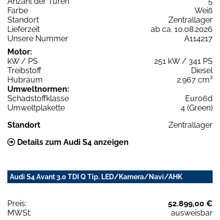
Anzahl der Türen
5
Farbe
Weiß
Standort
Zentrallager
Lieferzeit
ab ca. 10.08.2026
Unsere Nummer
A114217
Motor:
kW / PS
251 kW / 341 PS
Treibstoff
Diesel
Hubraum
2.967 cm³
Umweltnormen:
Schadstoffklasse
Euro6d
Umweltplakette
4 (Green)
Standort
Zentrallager
Details zum Audi S4 anzeigen
Audi S4 Avant 3.0 TDI Q Tip. LED/Kamera/Navi/AHK
Preis:
52.899,00 €
MWSt:
ausweisbar