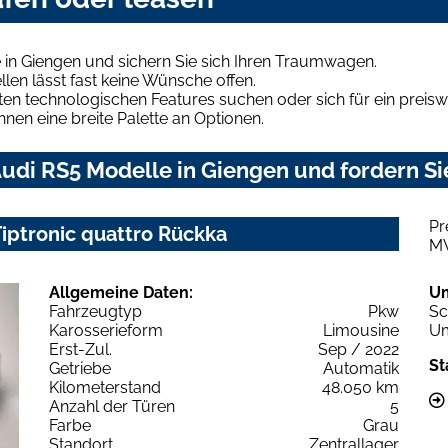
in Giengen und sichern Sie sich Ihren Traumwagen.
len lässt fast keine Wünsche offen.
en technologischen Features suchen oder sich für ein preiswe
hnen eine breite Palette an Optionen.
udi RS5 Modelle in Giengen und fordern Si
Pr
Tiptronic quattro Rückka
M
Allgemeine Daten:
U
Fahrzeugtyp
Pkw
Sc
Karosserieform
Limousine
Um
Erst-Zul.
Sep / 2022
St
Getriebe
Automatik
Kilometerstand
48.050 km
Anzahl der Türen
5
Farbe
Grau
Standort
Zentrallager