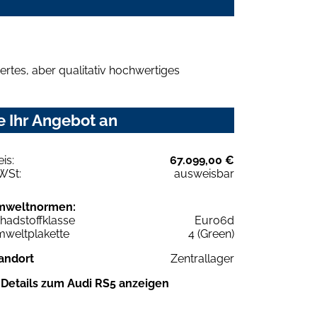
rtes, aber qualitativ hochwertiges
e Ihr Angebot an
eis:
67.099,00 €
WSt:
ausweisbar
mweltnormen:
hadstoffklasse
Euro6d
weltplakette
4 (Green)
andort
Zentrallager
Details zum Audi RS5 anzeigen