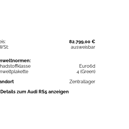
eis:
82.799,00 €
WSt:
ausweisbar
mweltnormen:
hadstoffklasse
Euro6d
weltplakette
4 (Green)
andort
Zentrallager
Details zum Audi RS5 anzeigen