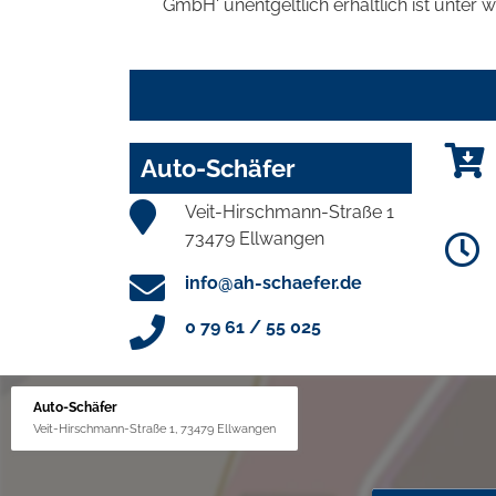
GmbH' unentgeltlich erhältlich ist unter 
Auto-Schäfer
Veit-Hirschmann-Straße 1
73479 Ellwangen
info@ah-schaefer.de
0 79 61 / 55 025
Auto-Schäfer
Veit-Hirschmann-Straße 1, 73479 Ellwangen