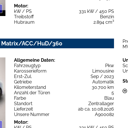
Motor:
kW / PS
331 kW / 450 PS
Treibstoff
Benzin
Hubraum
2.894 cm³
Pr
ip. Matrix/ACC/HuD/360
M
Allgemeine Daten:
U
Fahrzeugtyp
Pkw
Sc
Karosserieform
Limousine
Um
Erst-Zul.
Sep / 2023
St
Getriebe
Automatik
Kilometerstand
30.700 km
Anzahl der Türen
5
Farbe
Blau
Standort
Zentrallager
Lieferzeit
ab ca. 10.08.2026
Unsere Nummer
A900082
Motor:
kW / PS
331 kW / 450 PS