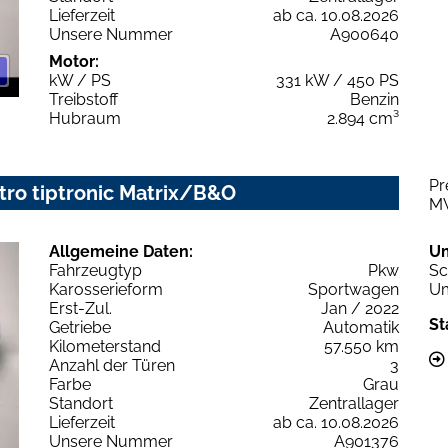
Lieferzeit
ab ca. 10.08.2026
Unsere Nummer
A900640
Motor:
kW / PS
331 kW / 450 PS
Treibstoff
Benzin
Hubraum
2.894 cm³
Pr
tro tiptronic Matrix/B&O
M
Allgemeine Daten:
U
Fahrzeugtyp
Pkw
Sc
Karosserieform
Sportwagen
Um
Erst-Zul.
Jan / 2022
St
Getriebe
Automatik
Kilometerstand
57.550 km
Anzahl der Türen
3
Farbe
Grau
Standort
Zentrallager
Lieferzeit
ab ca. 10.08.2026
Unsere Nummer
A901376