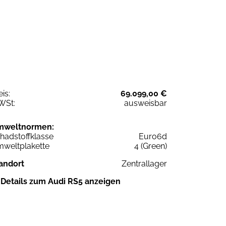
eis:
69.099,00 €
WSt:
ausweisbar
mweltnormen:
hadstoffklasse
Euro6d
weltplakette
4 (Green)
andort
Zentrallager
Details zum Audi RS5 anzeigen